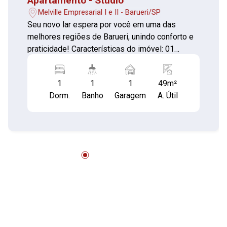
Apartamento - Studio
Melville Empresarial I e II - Barueri/SP
Seu novo lar espera por você em uma das
melhores regiões de Barueri, unindo conforto e
praticidade! Características do imóvel: 01
dormitórios, sendo 01 suíte, banheiro com box
Sala de estar aconchegante Cozinha planejada
1
1
1
49m²
Área de serviço Área gourmet com
Dorm.
Banho
Garagem
A. Útil
churrasqueira Varanda Semi mobiliado-
Armários na cozinha e nos quartos 01 vagas de
garagem Infraestrutura do condomínio:
Academia Piscina Salão de festas Elevador
Portaria Segurança 24h