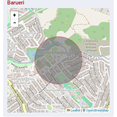
Barueri
+
−
Leaflet
|
©
OpenStreetMap