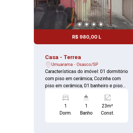
R$ 980,00 L
Casa - Terrea
Umuarama - Osasco/SP
Características do imóvel: 01 dormitório
com piso em cerâmica; Cozinha com
piso em cerâmica; 01 banheiro e piso
em cerâmica; Área de serviço
Informações adicionais: Entrada
1
1
23m²
compartilhada com outras 4 casas;
Dorm.
Banho
Const.
Contas de água e energia elétrica
individualizadas, proporcionando maior
controle dos gastos. Ótima opção para