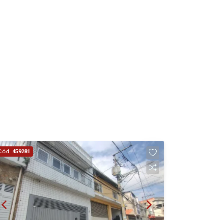
Cód.
459281