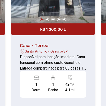
R$ 1.300,00 L
Casa - Terrea
Santo Antônio - Osasco/SP
Disponível para locação imediata! Casa
funcional com ótimo custo-benefício.
Entrada compartilhada para 03 casas 1
Quarto (piso cerâmica) Sala confortável
Cozinha (piso cerâmica) Lavanderia
1
1
42m²
separada (cimento) Banheiro (piso
Dorm.
Banho
A. Útil
cerâmica) Perto de comércios em geral,
banco, hospital, creches, escolas e
ônibus para varias regiões Custo