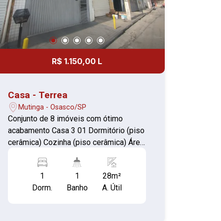
R$ 1.150,00 L
Casa - Terrea
Mutinga - Osasco/SP
Conjunto de 8 imóveis com ótimo
acabamento Casa 3 01 Dormitório (piso
cerâmica) Cozinha (piso cerâmica) Área
de serviço coberta Banheiro com box
(piso cerâmica)
1
1
28m²
Dorm.
Banho
A. Útil