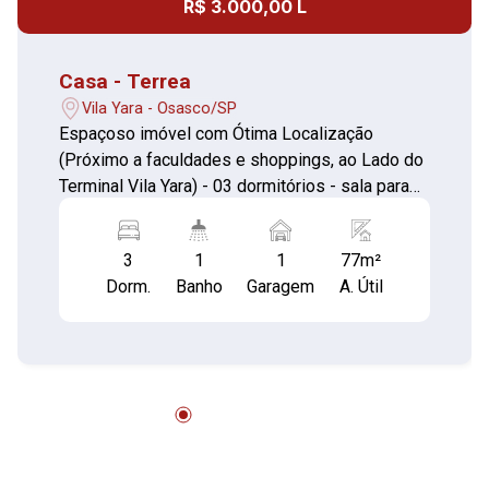
R$ 3.000,00 L
Casa - Terrea
Vila Yara - Osasco/SP
Espaçoso imóvel com Ótima Localização
(Próximo a faculdades e shoppings, ao Lado do
Terminal Vila Yara) - 03 dormitórios - sala para
dois ambientes (piso cerâmica) - cozinha
americana (piso cerâmica) - banheiro (piso
3
1
1
77m²
cerâmica) - área de serviço (piso cerâmica) -
Dorm.
Banho
Garagem
A. Útil
garagem para 01 automóvel com portão
automatizado