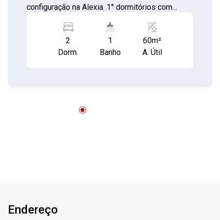
configuração na Alexia. 1° dormitórios com
guarda roupas e armário (piso laminado) 2°
dormitório com cama de solteiro, armário e
2
1
60m²
mancebo (piso laminado) Sala estendida com
Dorm.
Banho
A. Útil
sofá, rack e sacada envidraçada (piso laminado
porcelanato) Área gourmet com mesa rustica
que transforma em mesa (piso cerâmica)
Cozinha com cooktop e forno elétrico (piso
porcelanato) Banheiros com box (piso cerâmica)
Área de Serviço (piso porcelanato) Aceita
permuta de veículo como parte do pagamento
Aceita financiamento e FGTS** *VALE A PENA
CONHECER*
Endereço