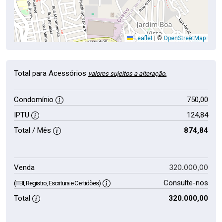
Leaflet
|
©
OpenStreetMap
Total para Acessórios
valores sujeitos a alteração.
Condomínio
750,00
IPTU
124,84
Total / Mês
874,84
320.000,00
Venda
Consulte-nos
(ITBI, Registro, Escritura e Certidões)
Total
320.000,00