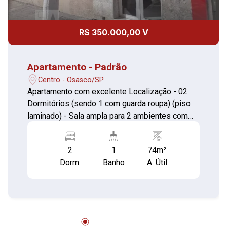
R$ 350.000,00 V
Apartamento - Padrão
Centro - Osasco/SP
Apartamento com excelente Localização - 02
Dormitórios (sendo 1 com guarda roupa) (piso
laminado) - Sala ampla para 2 ambientes com
(piso cerâmica) - Cozinha pia com gabinete
(piso cerâmica) - Área de serviço c/ quartinho e
2
1
74m²
lavabo (piso cerâmica) - Banheiro com box e
Dorm.
Banho
A. Útil
gabinete (piso cerâmica) Salão de Festas e
Churrasqueira *** - NÃO TEM VAGA DE
GARAGEM *** ACEITA FINANCIAMENTO E FGTS
! Agende sua visita ou mande sua proposta
diretamente para o proprietário através do
nosso contato. VISITA SOMENTE COM