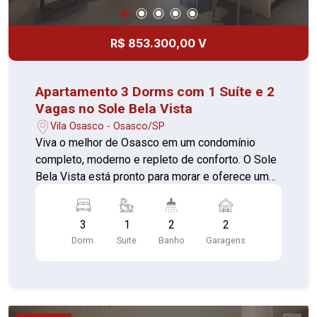
R$ 853.300,00 V
Apartamento 3 Dorms com 1 Suíte e 2
Vagas no Sole Bela Vista
Vila Osasco - Osasco/SP
Viva o melhor de Osasco em um condomínio
completo, moderno e repleto de conforto. O Sole
Bela Vista está pronto para morar e oferece uma
infraestrutura de alto padrão, projetada para o
bem-estar e a praticidade da sua família.
3
1
2
2
Destaques da unidade 3 dormitórios sendo 1
Dorm.
Suite
Banho
Garagens
suíte 2 vagas de garagem O condomínio oferece
portaria 24 horas, elevador, academia, piscina,
quadra esportiva, salão de festas, churrasqueira,
salão de jogos, playground, brinquedoteca, sauna
e uma ampla área verde. Com foco em