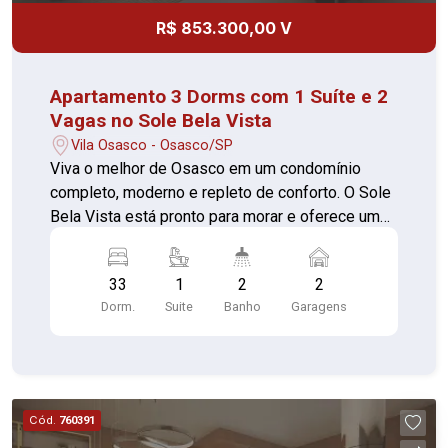
lugar ideal para quem busca qualidade de vida,
R$ 853.300,00 V
lazer completo e localização privilegiada. Agende
sua visita e descubra seu novo lar.
Apartamento 3 Dorms com 1 Suíte e 2
Vagas no Sole Bela Vista
Vila Osasco - Osasco/SP
Viva o melhor de Osasco em um condomínio
completo, moderno e repleto de conforto. O Sole
Bela Vista está pronto para morar e oferece uma
infraestrutura de alto padrão, projetada para o
bem-estar e a praticidade da sua família.
33
1
2
2
Destaques da unidade 3 dormitórios sendo 1
Dorm.
Suite
Banho
Garagens
suíte 2 vagas de garagem O condomínio oferece
portaria 24 horas, elevador, academia, piscina,
quadra esportiva, salão de festas, churrasqueira,
salão de jogos, playground, brinquedoteca, sauna
e uma ampla área verde. Com foco em
Cód.
760391
acessibilidade, o Sole Bela Vista conta com