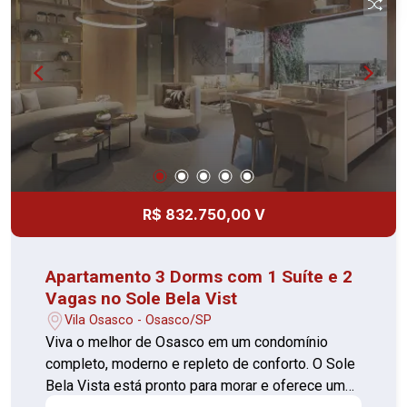
rampas de acesso, corrimãos, piso tátil e vagas
acessíveis, garantindo conforto e segurança para
todos. Localizado na Rua Antônia Bizarro, o
empreendimento está próximo ao Largo Santo
Antônio, Hospital Cruzeiro do Sul, Colégio
Starmax, Pista de Skate Bela Vista, Colégio
Nossa Senhora da Misericórdia e Ultracron
Centro de Diagnósticos, oferecendo praticidade
e conveniência no dia a dia. O Sole Bela Vista é o
lugar ideal para quem busca qualidade de vida,
R$ 832.750,00 V
lazer completo e localização privilegiada. Agende
sua visita e descubra seu novo lar.
Apartamento 3 Dorms com 1 Suíte e 2
Vagas no Sole Bela Vist
Vila Osasco - Osasco/SP
Viva o melhor de Osasco em um condomínio
completo, moderno e repleto de conforto. O Sole
Bela Vista está pronto para morar e oferece uma