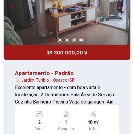
R$ 300.000,00 V
Apartamento - Padrão
Jardim Turibio - Osasco/SP
Excelente apartamento - com boa vista e
localização. 2 Dormitórios Sala Área de Serviço
Cozinha Banheiro Piscina Vaga de garagem Ainda
temos sala de cinema, brinquedoteca, academia
e espaço de Pet - condomínio está incluso gás e
2
1
48 m²
água.
Dorm.
Garagem
A. Útil