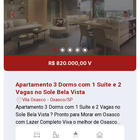
todos. Localizado na Rua Antônia Bizarro, o
empreendimento está próximo ao Largo Santo
Antônio, Hospital Cruzeiro do Sul, Colégio
Starmax, Pista de Skate Bela Vista, Colégio
Nossa Senhora da Misericórdia e Ultracron
Centro de Diagnósticos, oferecendo praticidade
e conveniência no dia a dia. O Sole Bela Vista é o
lugar ideal para quem busca qualidade de vida,
R$ 820.000,00 V
lazer completo e localização privilegiada. Agende
sua visita e descubra seu novo lar.
Apartamento 3 Dorms com 1 Suíte e 2
Vagas no Sole Bela Vista
Vila Osasco - Osasco/SP
Apartamento 3 Dorms com 1 Suíte e 2 Vagas no
Sole Bela Vista ? Pronto para Morar em Osasco
com Lazer Completo Viva o melhor de Osasco
em um condomínio completo, moderno e repleto
de conforto. O Sole Bela Vista está pronto para