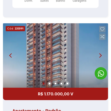
Dorm.
Suítes
Banho
Garagens
Cód.
220391
R$ 1.170.000,00 V
Apartamento - Padrão