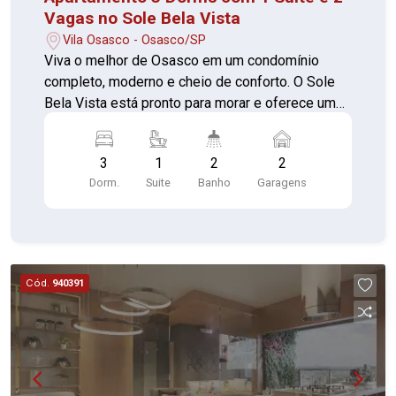
Vagas no Sole Bela Vista
Vila Osasco - Osasco/SP
Viva o melhor de Osasco em um condomínio
completo, moderno e cheio de conforto. O Sole
Bela Vista está pronto para morar e oferece uma
infraestrutura de alto padrão, pensada para o
bem-estar e a conveniência da sua família. O
3
1
2
2
empreendimento conta com portaria 24 horas,
Dorm.
Suite
Banho
Garagens
elevador, academia, piscina, quadra esportiva,
salão de festas, churrasqueira, salão de jogos,
playground, brinquedoteca, sauna e ampla área
verde. Pensando em acessibilidade, o Sole Bela
Vista oferece rampas de acesso, corrimãos, piso
Cód.
940391
tátil e vagas acessíveis, garantindo conforto e
segurança para todos os moradores. Localizado
na Rua Antônia Bizarro, o condomínio está
próximo ao Largo Santo Antônio, Hospital
Cruzeiro do Sul, Colégio Starmax, Pista de Skate