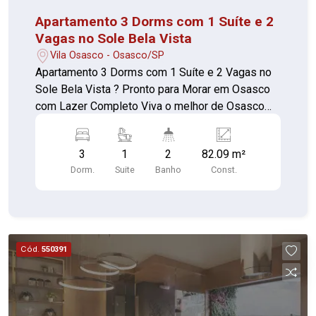
qualidade de vida, lazer completo e localização
Apartamento 3 Dorms com 1 Suíte e 2
privilegiada. Agende sua visita e descubra seu
Vagas no Sole Bela Vista
novo lar.
Vila Osasco - Osasco/SP
Apartamento 3 Dorms com 1 Suíte e 2 Vagas no
Sole Bela Vista ? Pronto para Morar em Osasco
com Lazer Completo Viva o melhor de Osasco
em um condomínio completo, moderno e repleto
de conforto. O Sole Bela Vista está pronto para
3
1
2
82.09 m²
morar e oferece uma infraestrutura de alto
Dorm.
Suite
Banho
Const.
padrão, projetada para o bem-estar e a
praticidade da sua família. Destaques da unidade
3 dormitórios sendo 1 suíte 2 vagas de garagem
O condomínio oferece portaria 24 horas, elevador,
academia, piscina, quadra esportiva, salão de
Cód.
550391
festas, churrasqueira, salão de jogos, playground,
brinquedoteca, sauna e uma ampla área verde.
Com foco em acessibilidade, o Sole Bela Vista
conta com rampas de acesso, corrimãos, piso