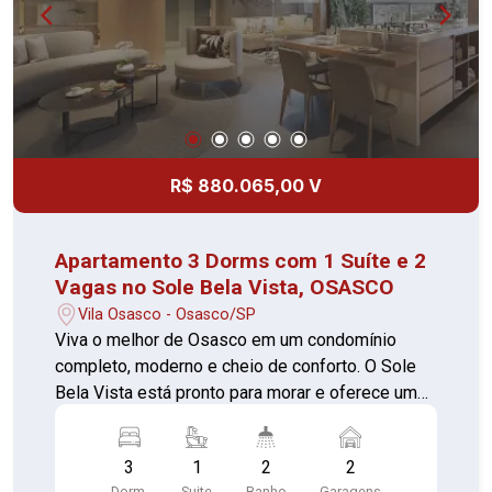
tátil e vagas acessíveis, garantindo conforto e
segurança para todos. Localizado na Rua Antônia
Bizarro, o empreendimento está próximo ao
Largo Santo Antônio, Hospital Cruzeiro do Sul,
Colégio Starmax, Pista de Skate Bela Vista,
Colégio Nossa Senhora da Misericórdia e
Ultracron Centro de Diagnósticos, oferecendo
R$ 880.065,00 V
praticidade e conveniência no dia a dia. O Sole
Bela Vista é o lugar ideal para quem busca
qualidade de vida, lazer completo e localização
Apartamento 3 Dorms com 1 Suíte e 2
privilegiada. Agende sua visita e descubra seu
Vagas no Sole Bela Vista, OSASCO
novo lar.
Vila Osasco - Osasco/SP
Viva o melhor de Osasco em um condomínio
completo, moderno e cheio de conforto. O Sole
Bela Vista está pronto para morar e oferece uma
infraestrutura de alto padrão, pensada para o
bem-estar e a conveniência da sua família. O
3
1
2
2
empreendimento conta com portaria 24 horas,
Dorm.
Suite
Banho
Garagens