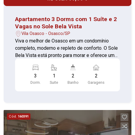
lazer completo e localização privilegiada. Agende
sua visita e descubra seu novo lar.
Apartamento 3 Dorms com 1 Suíte e 2
Vagas no Sole Bela Vista
Vila Osasco - Osasco/SP
Viva o melhor de Osasco em um condomínio
completo, moderno e repleto de conforto. O Sole
Bela Vista está pronto para morar e oferece uma
infraestrutura de alto padrão, projetada para o
bem-estar e a praticidade da sua família.
3
1
2
2
Destaques da unidade 3 dormitórios sendo 1
Dorm.
Suite
Banho
Garagens
suíte 2 vagas de garagem O condomínio oferece
portaria 24 horas, elevador, academia, piscina,
quadra esportiva, salão de festas, churrasqueira,
salão de jogos, playground, brinquedoteca, sauna
e uma ampla área verde. Com foco em
Cód.
160391
acessibilidade, o Sole Bela Vista conta com
rampas de acesso, corrimãos, piso tátil e vagas
acessíveis, garantindo conforto e segurança para