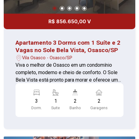
Misericórdia e Ultracron Centro de Diagnósticos,
proporcionando praticidade no dia a dia. O Sole
Bela Vista é a escolha perfeita para quem busca
R$ 856.650,00 V
um novo lar com lazer completo, segurança e
localização privilegiada. Entre em contato e
conheça sua nova casa!
Apartamento 3 Dorms com 1 Suíte e 2
Vagas no Sole Bela Vista, Osasco/SP
Vila Osasco - Osasco/SP
Viva o melhor de Osasco em um condomínio
completo, moderno e cheio de conforto. O Sole
Bela Vista está pronto para morar e oferece uma
infraestrutura de alto padrão, pensada para o
bem-estar e a conveniência da sua família.
3
1
2
2
Unidade disponível: 3 dormitórios, sendo 1 suíte
Dorm.
Suite
Banho
Garagens
2 vagas de garagem Valor: R$ 856.650,00 O
empreendimento conta com portaria 24 horas,
elevador, academia, piscina, quadra esportiva,
salão de festas, churrasqueira, salão de jogos,