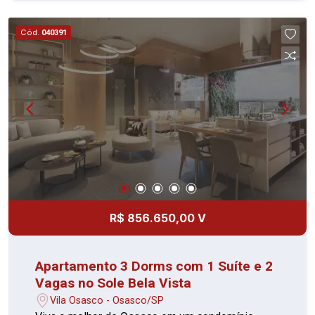
verde. Pensando em acessibilidade, o Sole Bela
Vista oferece rampas de acesso, corrimãos, piso
Cód.
040391
tátil e vagas acessíveis, garantindo conforto e
segurança para todos os moradores. Localizado
na Rua Antônia Bizarro, o condomínio está
próximo ao Largo Santo Antônio, Hospital
Cruzeiro do Sul, Colégio Starmax, Pista de Skate
Bela Vista, Colégio Nossa Senhora da
Misericórdia e Ultracron Centro de Diagnósticos,
proporcionando praticidade no dia a dia. O Sole
Bela Vista é a escolha perfeita para quem busca
um novo lar com lazer completo, segurança e
localização privilegiada. Entre em contato e
R$ 856.650,00 V
conheça sua nova casa!
Apartamento 3 Dorms com 1 Suíte e 2
Vagas no Sole Bela Vista
Vila Osasco - Osasco/SP