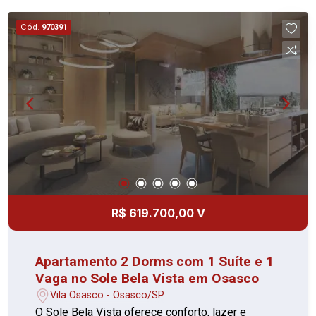
esportiva, salão de festas, churrasqueira,
playground, sauna, salão de jogos, brinquedoteca,
Cód.
970391
área verde, além de infraestrutura acessível com
corrimão, rampas de acesso, piso tátil e vaga de
garagem acessível. Uma opção completa para
quem busca conforto, lazer e segurança em
Osasco.
R$ 619.700,00 V
Apartamento 2 Dorms com 1 Suíte e 1
Vaga no Sole Bela Vista em Osasco
Vila Osasco - Osasco/SP
O Sole Bela Vista oferece conforto, lazer e