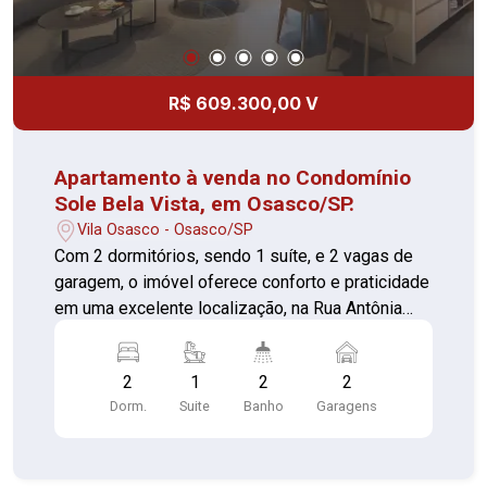
R$ 609.300,00 V
Apartamento à venda no Condomínio
Sole Bela Vista, em Osasco/SP.
Vila Osasco - Osasco/SP
Com 2 dormitórios, sendo 1 suíte, e 2 vagas de
garagem, o imóvel oferece conforto e praticidade
em uma excelente localização, na Rua Antônia
Bizarro, próximo ao Largo Santo Antônio, Hospital
Cruzeiro do Sul, Colégio Starmax, Pista de Skate
2
1
2
2
Bela Vista, Colégio Nossa Senhora da
Dorm.
Suite
Banho
Garagens
Misericórdia e Ultracron Centro de Diagnósticos.
O Condomínio Sole Bela Vista conta com portaria
24 horas, elevador, academia, piscina, quadra