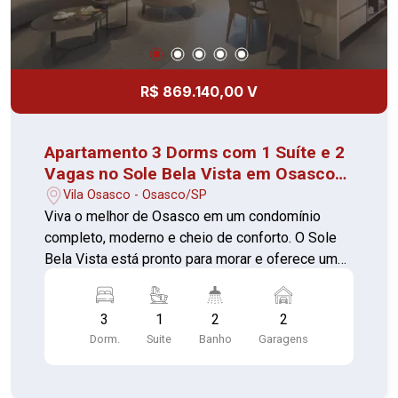
proporcionando praticidade no dia a dia. O Sole
Bela Vista é a escolha perfeita para quem busca
um novo lar com lazer completo, segurança e
localização privilegiada. Entre em contato e
R$ 869.140,00 V
conheça sua nova casa!
Apartamento 3 Dorms com 1 Suíte e 2
Vagas no Sole Bela Vista em Osasco
com Lazer Completo!
Vila Osasco - Osasco/SP
Viva o melhor de Osasco em um condomínio
completo, moderno e cheio de conforto. O Sole
Bela Vista está pronto para morar e oferece uma
infraestrutura de alto padrão, pensada para o
bem-estar e a conveniência da sua família. O
3
1
2
2
empreendimento conta com portaria 24 horas,
Dorm.
Suite
Banho
Garagens
elevador, academia, piscina, quadra esportiva,
salão de festas, churrasqueira, salão de jogos,
playground, brinquedoteca, sauna e ampla área