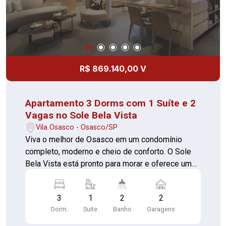
Bela Vista, Colégio Nossa Senhora da
Misericórdia e Ultracron Centro de Diagnósticos,
proporcionando praticidade no dia a dia. O Sole
Bela Vista é a escolha perfeita para quem busca
um novo lar com lazer completo, segurança e
localização privilegiada. Entre em contato e
R$ 869.140,00 V
conheça sua nova casa!
Apartamento 3 Dorms com 1 Suíte e 2
Vagas no Sole Bela Vista
Vila Osasco - Osasco/SP
Viva o melhor de Osasco em um condomínio
completo, moderno e cheio de conforto. O Sole
Bela Vista está pronto para morar e oferece uma
infraestrutura de alto padrão, pensada para o
bem-estar e a conveniência da sua família.
3
1
2
2
Unidade disponível: 3 dormitórios, sendo 1 suíte
Dorm.
Suite
Banho
Garagens
2 vagas de garagem Valor: R$ 856.650,00 O
empreendimento conta com portaria 24 horas,