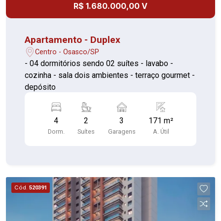
R$ 1.680.000,00 V
Apartamento - Duplex
Centro - Osasco/SP
- 04 dormitórios sendo 02 suítes - lavabo -
cozinha - sala dois ambientes - terraço gourmet -
depósito
4
2
3
171 m²
Dorm.
Suítes
Garagens
A. Útil
Cód.
520391