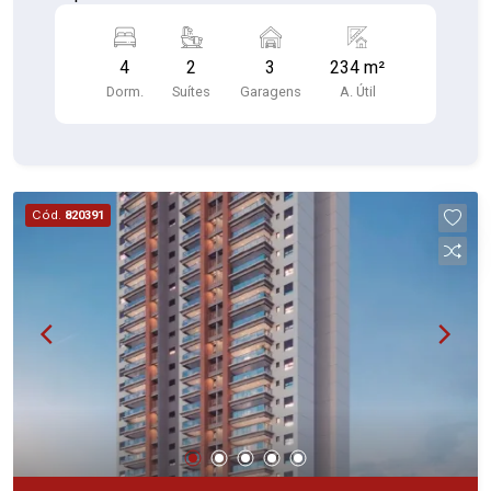
4
2
3
234 m²
Dorm.
Suítes
Garagens
A. Útil
Cód.
820391