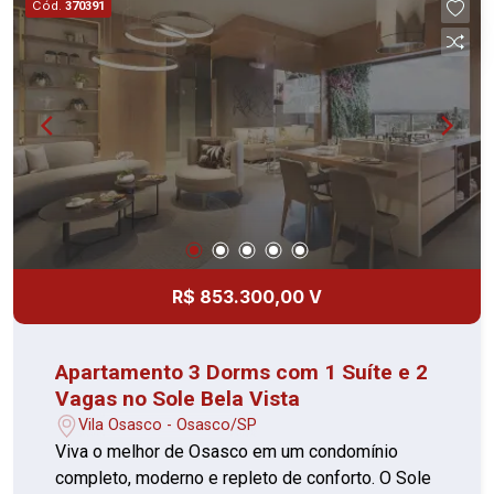
Cód.
370391
acessibilidade, o Sole Bela Vista conta com
rampas de acesso, corrimãos, piso tátil e vagas
acessíveis, garantindo conforto e segurança para
todos. Localizado na Rua Antônia Bizarro, o
empreendimento está próximo ao Largo Santo
Antônio, Hospital Cruzeiro do Sul, Colégio
Starmax, Pista de Skate Bela Vista, Colégio
Nossa Senhora da Misericórdia e Ultracron
Centro de Diagnósticos, oferecendo praticidade
e conveniência no dia a dia. O Sole Bela Vista é o
lugar ideal para quem busca qualidade de vida,
R$ 853.300,00 V
lazer completo e localização privilegiada. Agende
sua visita e descubra seu novo lar.
Apartamento 3 Dorms com 1 Suíte e 2
Vagas no Sole Bela Vista
Vila Osasco - Osasco/SP
Viva o melhor de Osasco em um condomínio
completo, moderno e repleto de conforto. O Sole