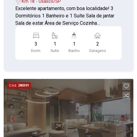
Km 18 - Osasco/SP
Excelente apartamento, com boa localidade! 3
Dormitórios 1 Banheiro e 1 Suíte Sala de jantar
Sala de estar Área de Serviço Cozinha
Churrasqueira Salão de festa Piscina Vaga de
garagem e Playground Apartamento com cozinha
3
1
1
2
e lavanderia amplas, jacuzzi em um dos
Dorm.
Suite
Banho
Garagens
banheiros, 1 suíte, todos os cômodos com
móveis planejados.
Cód.
280391