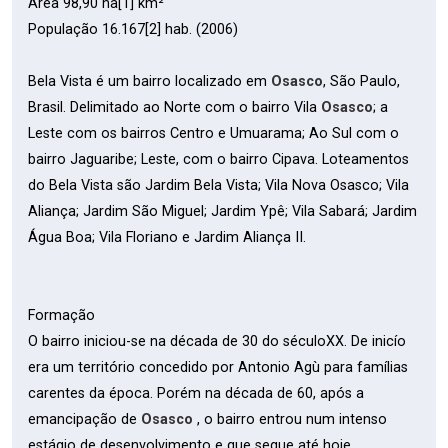
Área 98,90 ha[1] km²
População 16.167[2] hab. (2006)
Bela Vista é um bairro localizado em
Osasco
, São Paulo,
Brasil. Delimitado ao Norte com o bairro Vila
Osasco
; a
Leste com os bairros Centro e Umuarama; Ao Sul com o
bairro Jaguaribe; Leste, com o bairro Cipava. Loteamentos
do Bela Vista são Jardim Bela Vista; Vila Nova Osasco; Vila
Aliança; Jardim São Miguel; Jardim Ypê; Vila Sabará; Jardim
Água Boa; Vila Floriano e Jardim Aliança II.
Formação
O bairro iniciou-se na década de 30 do séculoXX. De inicío
era um território concedido por Antonio Agù para famílias
carentes da época. Porém na década de 60, após a
emancipação de
Osasco
, o bairro entrou num intenso
estágio de desenvolvimento e que segue até hoje.