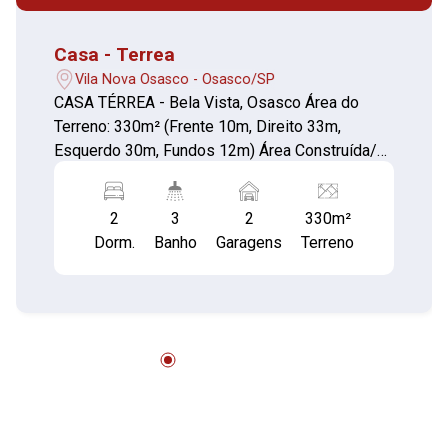
Casa - Terrea
Vila Nova Osasco - Osasco/SP
CASA TÉRREA - Bela Vista, Osasco Área do
Terreno: 330m² (Frente 10m, Direito 33m,
Esquerdo 30m, Fundos 12m) Área Construída/
Útil: 300m² Características: 2 Dormitórios com
armários planejados Área de serviço Cozinha
2
3
2
330m²
com armários planejados Sala com conceito
Dorm.
Banho
Garagens
Terreno
aberto Escritório com estante em madeira
maciça, prateleiras flutuantes e luminária rústica
pendente 2 Banheiros Sala de jogos com lavabo
Área gourmet com Trio Mineiro (forno de pizza,
fogão a lenha e churrasqueira) Amplo quintal na
frente e nos fundos 2 vagas de garagem com
depósito Paisagismo com jardim estilo oriental,
lago de carpas e pergolado.