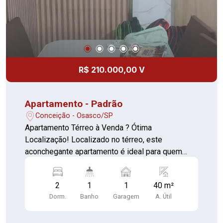
R$ 210.000,00 V
Apartamento - Padrão
Conceição - Osasco/SP
Apartamento Térreo à Venda ? Ótima
Localização! Localizado no térreo, este
aconchegante apartamento é ideal para quem
busca praticidade, conforto e fácil acesso a
serviços essenciais. Próximo ao Terminal Jardim
2
1
1
40 m²
Olaria do Nino, Supermercado e com fácil acesso
Dorm.
Banho
Garagem
A. Útil
à Rodovia Raposo Tavares! 02 Dormitórios com
armários planejados 01 Sala espaçosa 01