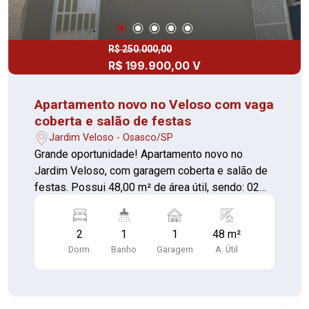
R$ 250.000,00
R$ 199.900,00 V
Apartamento novo no Veloso com vaga
coberta e salão de festas
Jardim Veloso - Osasco/SP
Grande oportunidade! Apartamento novo no
Jardim Veloso, com garagem coberta e salão de
festas. Possui 48,00 m² de área útil, sendo: 02
dormitórios, sala, cozinha, lavanderia e banheiro
social. 01 vaga de moto. Próximo a Av. Sarah
2
1
1
48 m²
Veloso - Supermercado Cercadão Aproveite,
Dorm.
Banho
Garagem
A. Útil
agende sua visita e tenha a preferência de
escolha da sua unidade! Agende sua visita ou
mande sua proposta direto para o proprietário
através do nosso contato. Excelente