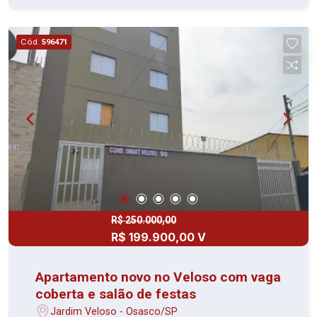
Cozinha com planejados 01 Banheiro com box de
vidro e armário 01 Área de serviço 01 Vaga de
garagem Financia! Aproveite a oportunidade de
Cód.
596471
conquistar seu imóvel próprio com facilidade.
Entre em contato e agende uma visita!
R$ 250.000,00
R$ 199.900,00 V
Apartamento novo no Veloso com vaga
coberta e salão de festas
Jardim Veloso - Osasco/SP