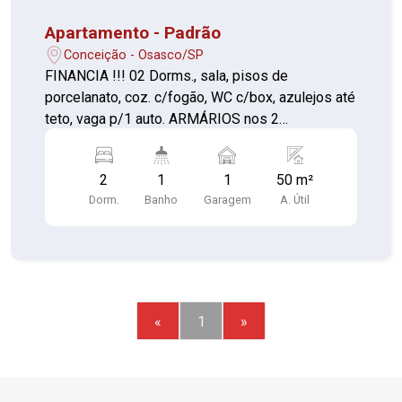
Apartamento - Padrão
Conceição - Osasco/SP
FINANCIA !!! 02 Dorms., sala, pisos de
porcelanato, coz. c/fogão, WC c/box, azulejos até
teto, vaga p/1 auto. ARMÁRIOS nos 2
dormitórios. Condomínio c/salão de festas,
churrasqueira, play, quadra, pista de cooper e
2
1
1
50 m²
solarium.
Dorm.
Banho
Garagem
A. Útil
«
1
»