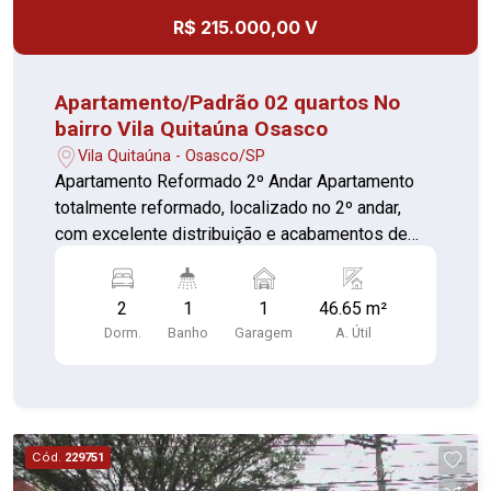
R$ 215.000,00 V
Apartamento/Padrão 02 quartos No
bairro Vila Quitaúna Osasco
Vila Quitaúna - Osasco/SP
Apartamento Reformado 2º Andar Apartamento
totalmente reformado, localizado no 2º andar,
com excelente distribuição e acabamentos de
qualidade. 02 quartos com piso em porcelanato,
sendo 01 com guarda-roupa planejado em
2
1
1
46.65 m²
madeira Sala com piso em granito,
Dorm.
Banho
Garagem
A. Útil
proporcionando elegância e fácil manutenção
Cozinha com piso em granito, gabinete e
revestimento em porcelanato até o teto Banheiro
com piso e revestimento em granito, box de vidro
fumê e gabinete Área de serviço com piso em
Cód.
229751
granito e revestimento em porcelanato até o teto