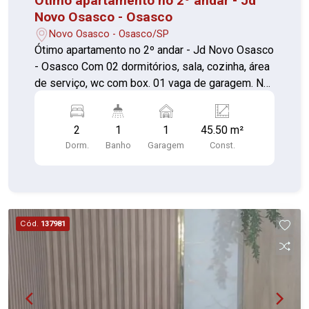
Ótimo apartamento no 2º andar - Jd
Novo Osasco - Osasco
Novo Osasco - Osasco/SP
Ótimo apartamento no 2º andar - Jd Novo Osasco
- Osasco Com 02 dormitórios, sala, cozinha, área
de serviço, wc com box. 01 vaga de garagem. Na
área de lazer tem como opção playground,
churrasqueira, salão de festa, bloco muito
2
1
1
45.50 m²
tranquilo e condomínio bem organizado, portaria
Dorm.
Banho
Garagem
Const.
24 horas. Terminal de ônibus ao lado. Localização
estrategicamente para várias avenidas e
rodovias. Vale a pena conferir !!! Documentação
OK ACEITA FINANCIAMENTO E FGTS Agende
sua visita ou mande sua proposta diretamente
Cód.
137981
para proprietário através do nosso contato
Excelente localização!!! VISITA SOMENTE COM
CORRETOR