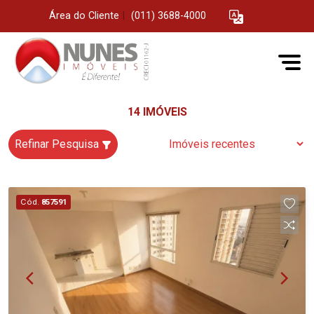
Área do Cliente
|
(011) 3688-4000
14 IMÓVEIS
Refinar Pesquisa
Cód.
857591