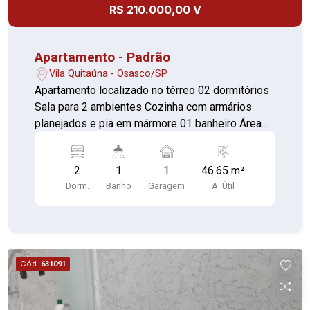
R$ 210.000,00 V
Apartamento - Padrão
Vila Quitaúna - Osasco/SP
Apartamento localizado no térreo 02 dormitórios
Sala para 2 ambientes Cozinha com armários
planejados e pia em mármore 01 banheiro Área
de serviço Vaga de garagem fixa descoberta
Aceita permuta por casa Osasco acima do valor
2
1
1
46.65 m²
Financia e aceita FGTS
Dorm.
Banho
Garagem
A. Útil
Cód.
631091