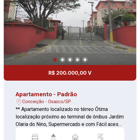
01 vaga de garagem Imóvel ideal para quem
busca conforto, praticidade e bom padrão de
acabamento.
R$ 200.000,00 V
Apartamento - Padrão
Conceição - Osasco/SP
** Apartamento localizado no térreo Ótima
localização próximo ao terminal de ônibus Jardim
Olaria do Nino, Supermercado e com Fácil acesso
a Rodovia Raposo Tavares ** 02 Dormitórios
(piso cerâmica) 01 Sala (piso cerâmica) 01