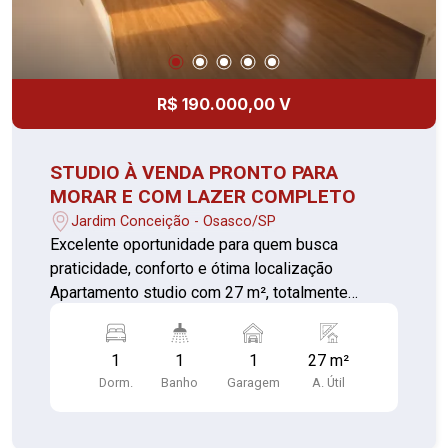
R$ 190.000,00 V
STUDIO À VENDA PRONTO PARA
MORAR E COM LAZER COMPLETO
Jardim Conceição - Osasco/SP
Excelente oportunidade para quem busca
praticidade, conforto e ótima localização
Apartamento studio com 27 m², totalmente
acabado e pronto para receber sua decoração e
mobiliário. O imóvel conta com 1 dormitório,
1
1
1
27 m²
ambiente integrado de sala e cozinha,
Dorm.
Banho
Garagem
A. Útil
proporcionando melhor aproveitamento dos
espaços, além de banheiro completo e 1 vaga de
garagem. O apartamento já possui piso laminado