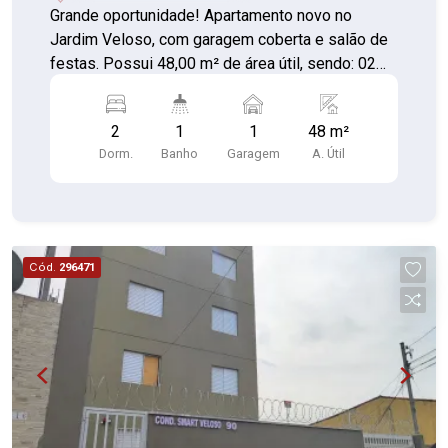
Grande oportunidade! Apartamento novo no
Jardim Veloso, com garagem coberta e salão de
festas. Possui 48,00 m² de área útil, sendo: 02
dormitórios, sala, cozinha, lavanderia e banheiro
social. 01 vaga de moto Próximo a Av. Sarah
2
1
1
48 m²
Veloso - Supermercado Cercadão Aproveite,
Dorm.
Banho
Garagem
A. Útil
agende sua visita e tenha a preferência de
escolha da sua unidade! Agende sua visita ou
mande sua proposta direto para o proprietário
através do nosso contato. Excelente
localização!!! *ACEITA FINANCIAMENTO**
Cód.
296471
VISITA SOMENTE COM CORRETOR Vale a pena
conhecer...!!!