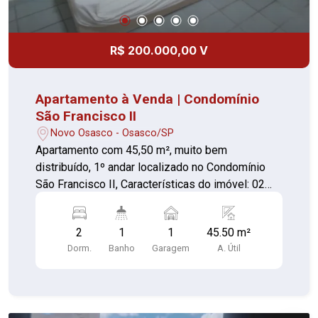
R$ 200.000,00 V
Apartamento à Venda | Condomínio
São Francisco II
Novo Osasco - Osasco/SP
Apartamento com 45,50 m², muito bem
distribuído, 1º andar localizado no Condomínio
São Francisco II, Características do imóvel: 02
dormitórios Sala Cozinha 01 banheiro 01 vaga de
garagem Documentação em dia Aceita
2
1
1
45.50 m²
financiamento bancário e uso do FGTS Ideal para
Dorm.
Banho
Garagem
A. Útil
quem busca praticidade, conforto e um excelente
custo-benefício em uma região tranquila. Entre
em contato para mais informações ou agendar
uma visita