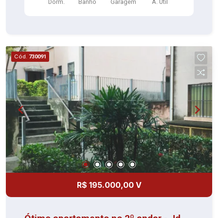
Dorm.
Banho
Garagem
A. Útil
Cód.
730091
R$ 195.000,00 V