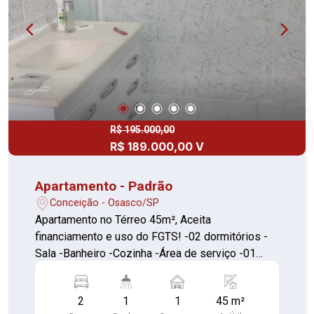
R$ 195.000,00
R$ 189.000,00 V
Apartamento - Padrão
Conceição - Osasco/SP
Apartamento no Térreo 45m², Aceita
financiamento e uso do FGTS! -02 dormitórios -
Sala -Banheiro -Cozinha -Área de serviço -01
Vaga para carro -01 vaga para moto Área de lazer:
Play Ground/ Quadra / Salão de festas com
2
1
1
45 m²
churrasqueira/ sala de jogos