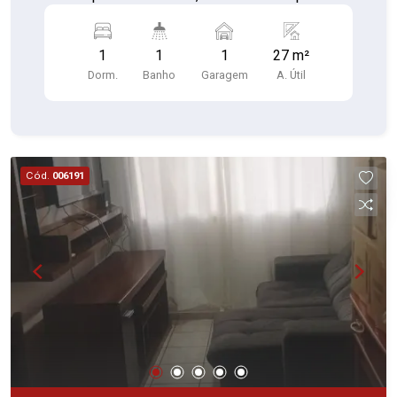
para morar! 1 vaga de garagem Perfeito para
morar ou investir!
1
1
1
27 m²
Dorm.
Banho
Garagem
A. Útil
Cód.
006191