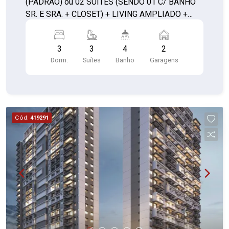
(PADRÃO) ou 02 SUÍTES (SENDO 01 C/ BANHO
SR. E SRA. + CLOSET) + LIVING AMPLIADO +
LAVABO ou 02 SUÍTES (SENDO 01 C/ HOME
OFFICE + CLOSET) + LIVING AMPLIADO +
3
3
4
2
LAVABO (DECORADO)
Dorm.
Suítes
Banho
Garagens
Cód.
419291