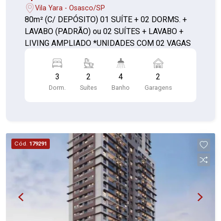
Vila Yara - Osasco/SP
80m² (C/ DEPÓSITO) 01 SUÍTE + 02 DORMS. +
LAVABO (PADRÃO) ou 02 SUÍTES + LAVABO +
LIVING AMPLIADO *UNIDADES COM 02 VAGAS
3
2
4
2
Dorm.
Suítes
Banho
Garagens
Cód.
179291