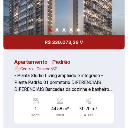
R$ 330.073,36 V
Apartamento - Padrão
Centro - Osasco/SP
- Planta Studio Living ampliado e integrado -
Planta Padrão 01 dormitório DIFERENCIAIS
DIFERENCIAIS Bancadas da cozinha e banheiro
em pedra natural Infraestrutura para previsão de
ar-condicionado Caixilho do dormitório com
1
44.58 m²
30.70 m²
persiana de enrolar
Dorm.
Const.
A. Útil