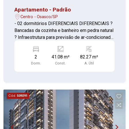
Apartamento - Padrão
Centro - Osasco/SP
- 02 dormitórios DIFERENCIAIS DIFERENCIAIS ?
Bancadas da cozinha e banheiro em pedra natural
? Infraestrutura para previsão de ar-condicionado
? Caixilho do dormitório com persiana de enrolar
2
41.08 m²
82.27 m²
Dorm.
Const.
A. Útil
Cód.
509291