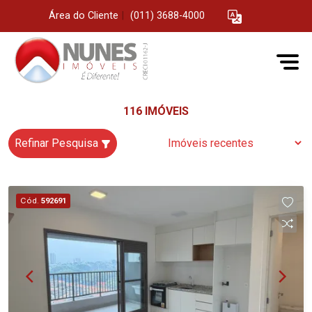
Área do Cliente
|
(011) 3688-4000
116 IMÓVEIS
Refinar Pesquisa
Cód.
592691