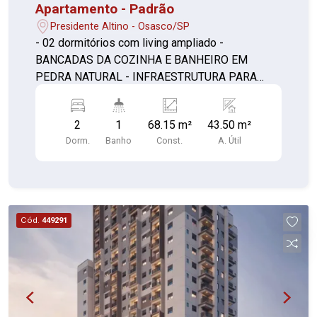
Apartamento - Padrão
Presidente Altino - Osasco/SP
- 02 dormitórios com living ampliado -
BANCADAS DA COZINHA E BANHEIRO EM
PEDRA NATURAL - INFRAESTRUTURA PARA
PREVISÃO DE AR-CONDICIONADO NOS
DORMITÓRIOS E SALA (1) - SALA E TERRAÇO
2
1
68.15 m²
43.50 m²
NIVELADOS - CAIXILHO COM PERSIANA DE
Dorm.
Banho
Const.
A. Útil
ENROLAR EM TODOS OS DORMITÓRIOS -
CAIXILHARIA DA SALA DE ESTAR DE PAREDE A
PAREDE
Cód.
449291