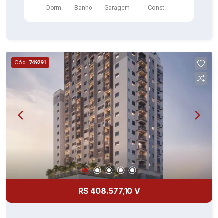
Dorm.
Banho
Garagem
Const.
DORMITÓRIOS - CAIXILHARIA DA SALA DE
ESTAR DE PAREDE A PAREDE
Cód.
749291
R$ 408.577,10 V