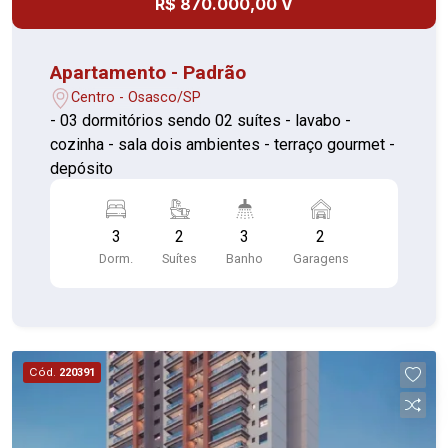
R$ 870.000,00 V
Apartamento - Padrão
Centro - Osasco/SP
- 03 dormitórios sendo 02 suítes - lavabo -
cozinha - sala dois ambientes - terraço gourmet -
depósito
3
2
3
2
Dorm.
Suítes
Banho
Garagens
Cód.
220391