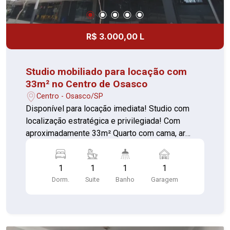
R$ 3.000,00 L
Studio mobiliado para locação com
33m² no Centro de Osasco
Centro - Osasco/SP
Disponível para locação imediata! Studio com
localização estratégica e privilegiada! Com
aproximadamente 33m² Quarto com cama, ar
condicionado, guarda roupas e sacada
envidraçada (piso porcelanato) Sala com painel
1
1
1
1
para TV, prateleira, Televisão e mesa com
Dorm.
Suite
Banho
Garagem
cadeiras Cozinha com armários planejados,
geladeira, fogão de indução, filtro, gabinete e
micro-ondas 01 Banheiro com box e espelho 01
Vaga de garagem coberta Contando com portaria