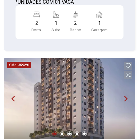
*UNIDADES COM 01 VAGA
2
1
2
1
Dorm.
Suite
Banho
Garagem
Cód.
359291