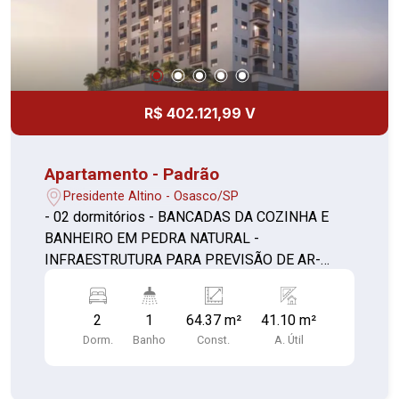
R$ 402.121,99 V
Apartamento - Padrão
Presidente Altino - Osasco/SP
- 02 dormitórios - BANCADAS DA COZINHA E
BANHEIRO EM PEDRA NATURAL -
INFRAESTRUTURA PARA PREVISÃO DE AR-
CONDICIONADO NOS DORMITÓRIOS E SALA (1)
- SALA E TERRAÇO NIVELADOS - CAIXILHO
2
1
64.37 m²
41.10 m²
COM PERSIANA DE ENROLAR EM TODOS OS
Dorm.
Banho
Const.
A. Útil
DORMITÓRIOS - CAIXILHARIA DA SALA DE
ESTAR DE PAREDE A PAREDE