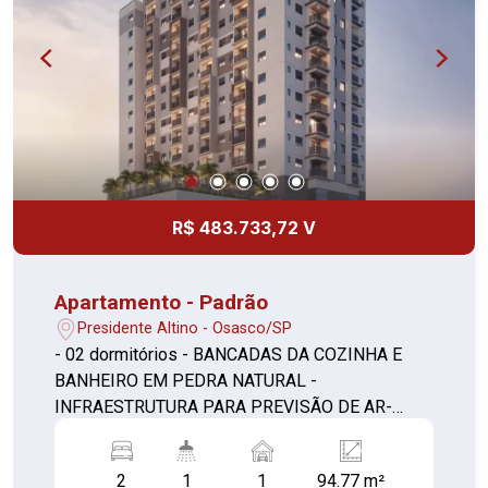
R$ 483.733,72 V
Apartamento - Padrão
Presidente Altino - Osasco/SP
- 02 dormitórios - BANCADAS DA COZINHA E
BANHEIRO EM PEDRA NATURAL -
INFRAESTRUTURA PARA PREVISÃO DE AR-
CONDICIONADO NOS DORMITÓRIOS E SALA (1)
- SALA E TERRAÇO NIVELADOS - CAIXILHO
2
1
1
94.77 m²
COM PERSIANA DE ENROLAR EM TODOS OS