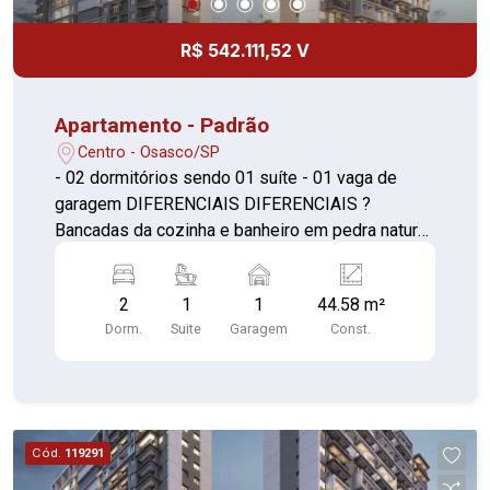
R$ 542.111,52 V
Apartamento - Padrão
Centro - Osasco/SP
- 02 dormitórios sendo 01 suíte - 01 vaga de
garagem DIFERENCIAIS DIFERENCIAIS ?
Bancadas da cozinha e banheiro em pedra natural
? Infraestrutura para previsão de ar-condicionado
? Caixilho do dormitório com persiana de enrolar
2
1
1
44.58 m²
Dorm.
Suite
Garagem
Const.
Cód.
119291