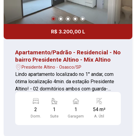
R$ 3.200,00 L
Apartamento/Padrão - Residencial - No
bairro Presidente Altino - Mix Altino
Presidente Altino - Osasco/SP
Lindo apartamento localizado no 1° andar, com
ótima localização 4min. da estação Presidente
Altino! - 02 dormitórios ambos com guarda-
roupas planejados, sendo 01 suíte com box (piso
laminado) - sala com painel e com sacada com
2
1
1
54 m²
porta de vidro (piso laminado) - cozinha equipada
Dorm.
Suite
Garagem
A. Útil
com fogão embutido, armários planejados e
gabinete (piso cerâmica) - Varanda (piso
cerâmica) - 01 vaga de garagem Excelente