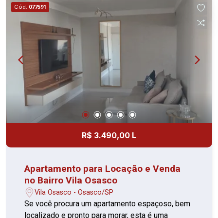
24 horas, elevador, academia, piscina, salão de
Cód.
077591
festas, gás encanado, playground, sauna,
brinquedoteca, lavanderia no prédio e espaço
gourmet na área comum Perto da estação de
Osasco, Hospitais, escolas, transporte público
Fácil acesso as principais vias da cidade Agende
sua visita e confirme!
R$ 3.490,00 L
Apartamento para Locação e Venda
no Bairro Vila Osasco
Vila Osasco - Osasco/SP
Se você procura um apartamento espaçoso, bem
localizado e pronto para morar, esta é uma