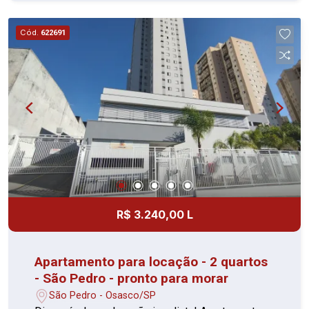
localização no Condomínio Mix Altino, próximo à
Estação Presidente Altino, ao Super Shopping
Cód.
622691
Osasco e ao Shopping União. A região conta com
fácil acesso às Marginais Pinheiros e Tietê, à
Rodovia Castello Branco, além de ampla
variedade de comércios, serviços, escolas e
transporte público.
R$ 3.240,00 L
Apartamento para locação - 2 quartos
- São Pedro - pronto para morar
São Pedro - Osasco/SP