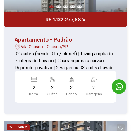
R$ 1.132.277,68 V
Apartamento - Padrão
Vila Osasco - Osasco/SP
02 suítes (sendo 01 c/ closet) | Living ampliado
e integrado Lavabo | Churrasqueira a carvão
Depósito privativo | 2 vagas ou 03 suítes Lavabo
| Churrasqueira a carvão Depósito privativo | 2
vagas
2
2
3
2
Dorm.
Suítes
Banho
Garagens
Cód.
848291