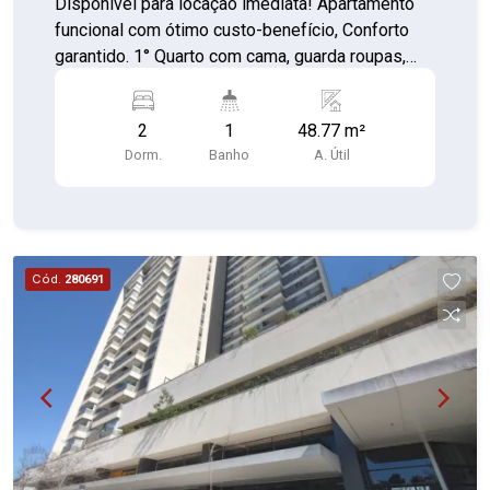
Disponível para locação imediata! Apartamento
funcional com ótimo custo-benefício, Conforto
garantido. 1° Quarto com cama, guarda roupas,
escrivaninha e prateleira. 2° Quarto com cama,
guarda roupas, 02 criados mudo e TV. Sala com
2
1
48.77 m²
sofá, TV, Rack, mesa, cadeira, frigobar e
Dorm.
Banho
A. Útil
prateleira. Cozinha com armários, geladeira,
cooktop, gabinete, micro-ondas e forno.
Lavanderia com armários e lava e seca. Banheiro
com box, armário e gabinete. Condomínio com
portaria 24 horas, elevador, academia, piscina,
Cód.
280691
quadra esportiva, salão de festas, churrasqueira,
playground, salão de jogos e brinquedoteca
Custo acessível Ambientes bem aproveitados
Condomínio funcional Localização prática -
Proximo a escolas, creches e UBS. Perfeito para
quem busca praticidade e conforto com um bom
preço. Agende sua visita e confirme!