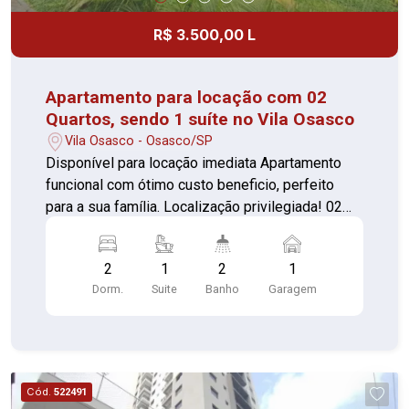
(Bradesco), Colégio Star Max, padarias,
Prefeitura de Osasco, SuperShopping Osasco e
R$ 3.500,00 L
com fácil acesso às Marginais e principais vias
da cidade. Documentação em ordem Aceita
financiamento bancário
Apartamento para locação com 02
Quartos, sendo 1 suíte no Vila Osasco
Vila Osasco - Osasco/SP
Disponível para locação imediata Apartamento
funcional com ótimo custo beneficio, perfeito
para a sua família. Localização privilegiada! 02
Quartos, sendo 1 suíte (piso laminado) Sala
ampla com mesa e sacada (piso laminado)
2
1
2
1
Cozinha com armários planejados (piso laminado)
Dorm.
Suite
Banho
Garagem
Banheiro social com box e armário (piso
cerâmica) Banheiro suíte com box e armário (piso
cerâmica) Lavanderia com aquecedor (piso
cerâmica) 01 Vaga de garagem Com portaria 24
horas, elevador, academia, piscina, salão de
Cód.
522491
festas, churrasqueira, salão de jogos e