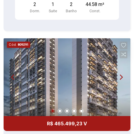
2
1
2
44.58 m²
Dorm.
Suite
Banho
Const.
Cód.
809291
R$ 465.499,23 V