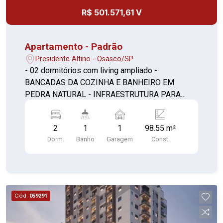
R$ 501.571,61 V
Apartamento - Padrão
Presidente Altino - Osasco/SP
- 02 dormitórios com living ampliado -
BANCADAS DA COZINHA E BANHEIRO EM
PEDRA NATURAL - INFRAESTRUTURA PARA
PREVISÃO DE AR-CONDICIONADO NOS
DORMITÓRIOS E SALA (1) - SALA E TERRAÇO
2
1
1
98.55 m²
NIVELADOS - CAIXILHO COM PERSIANA DE
Dorm.
Banho
Garagem
Const.
ENROLAR EM TODOS OS DORMITÓRIOS -
CAIXILHARIA DA SALA DE ESTAR DE PAREDE A
PAREDE
Cód.
059291