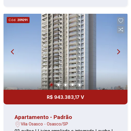
Cód.
209291
R$ 943.383,17 V
Apartamento - Padrão
Vila Osasco - Osasco/SP