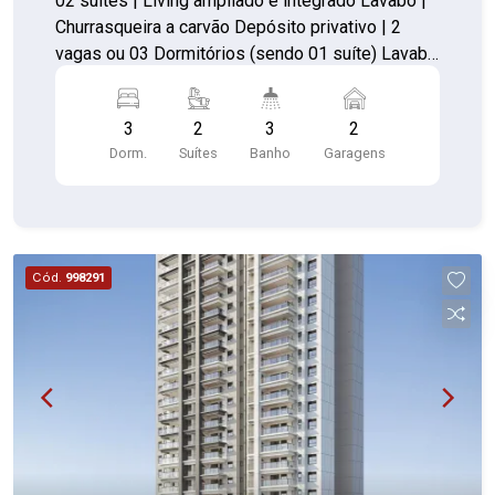
02 suítes | Living ampliado e integrado Lavabo |
Churrasqueira a carvão Depósito privativo | 2
vagas ou 03 Dormitórios (sendo 01 suíte) Lavabo
| Churrasqueira a carvão Depósito privativo | 2
vagas
3
2
3
2
Dorm.
Suítes
Banho
Garagens
Cód.
998291