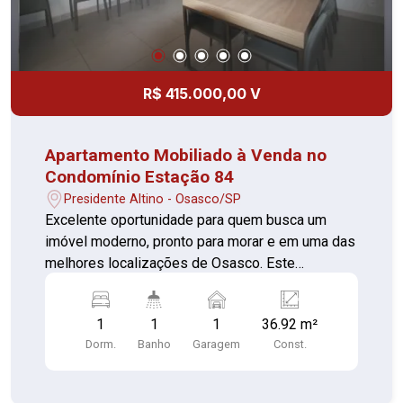
R$ 415.000,00 V
Apartamento Mobiliado à Venda no
Condomínio Estação 84
Presidente Altino - Osasco/SP
Excelente oportunidade para quem busca um
imóvel moderno, pronto para morar e em uma das
melhores localizações de Osasco. Este
apartamento reúne conforto, praticidade e ótimo
acabamento, além de estar a apenas 600 metros
1
1
1
36.92 m²
da Estação Osasco, proporcionando fácil acesso
Dorm.
Banho
Garagem
Const.
ao transporte público e às principais vias da
região. O imóvel está totalmente mobiliado, conta
com móveis planejados de alta qualidade em