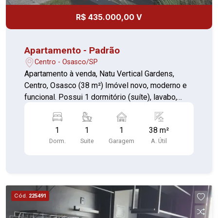
R$ 435.000,00 V
Apartamento - Padrão
Centro - Osasco/SP
Apartamento à venda, Natu Vertical Gardens,
Centro, Osasco (38 m²) Imóvel novo, moderno e
funcional. Possui 1 dormitório (suíte), lavabo,
Deposito sala integrada à cozinha, sacada com
vista livre e 1 vaga de garagem coberta com
1
1
1
38 m²
depósito privativo. Planta bem iluminada com
Dorm.
Suite
Garagem
A. Útil
acabamentos contemporâneos. Condomínio com
lazer completo: piscinas (externa e coberta
aquecida), academia, espaço gourmet, salão de
festas, coworking, pet place, sauna e portaria
24h. Excelente para moradia ou investimento.
Cód.
225491