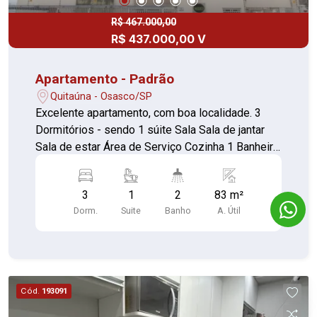
R$ 467.000,00
R$ 437.000,00 V
Apartamento - Padrão
Quitaúna - Osasco/SP
Excelente apartamento, com boa localidade. 3
Dormitórios - sendo 1 súite Sala Sala de jantar
Sala de estar Área de Serviço Cozinha 1 Banheiro
Churrasqueira Salão de festa Piscina Vaga de
garagem Playground Apartamento completo, com
3
1
2
83 m²
83 metros quadrados, teto em gesso,
Dorm.
Suite
Banho
A. Útil
porcelanato, revestimento acústico, três quartos
(sendo uma suíte), dois banheiros, cozinha, sala
ampla, área de serviço, duas varandas, vaga para
carro, recém-pintado. Excelente localização,
próximo a mercados, comércios, farmácias,
Cód.
193091
padarias e pontos de ônibus. Pronto para morar,
em Osasco ? Quitaúna.