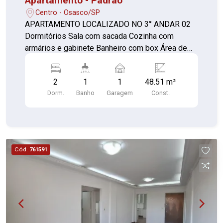
Apartamento - Padrão
Centro - Osasco/SP
APARTAMENTO LOCALIZADO NO 3° ANDAR 02
Dormitórios Sala com sacada Cozinha com
armários e gabinete Banheiro com box Área de
serviço com sacada 01 vaga de garagem
2
1
1
48.51 m²
Dorm.
Banho
Garagem
Const.
Cód.
761591