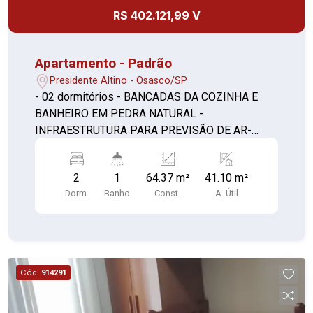
R$ 402.121,99 V
Apartamento - Padrão
Presidente Altino - Osasco/SP
- 02 dormitórios - BANCADAS DA COZINHA E
BANHEIRO EM PEDRA NATURAL -
INFRAESTRUTURA PARA PREVISÃO DE AR-
CONDICIONADO NOS DORMITÓRIOS E SALA (1)
- SALA E TERRAÇO NIVELADOS - CAIXILHO
2
1
64.37 m²
41.10 m²
COM PERSIANA DE ENROLAR EM TODOS OS
Dorm.
Banho
Const.
A. Útil
DORMITÓRIOS - CAIXILHARIA DA SALA DE
ESTAR DE PAREDE A PAREDE
Cód.
914291