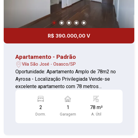
R$ 390.000,00 V
Apartamento - Padrão
Vila São José - Osasco/SP
Oportunidade: Apartamento Amplo de 78m2 no
Ayrosa - Localização Privilegiada Vende-se
excelente apartamento com 78 metros
quadrados de área útil, localizado
estrategicamente a apenas uma travessa da
2
1
78 m²
Avenida São José, no bairro Ayrosa, Osasco.
Dorm.
Garagem
A. Útil
Imóvel ideal para quem busca espaço, conforto e
a praticidade de ter tudo próximo. Casa Mineira
Casa Mineira +2 Destaques do Imóvel: Área