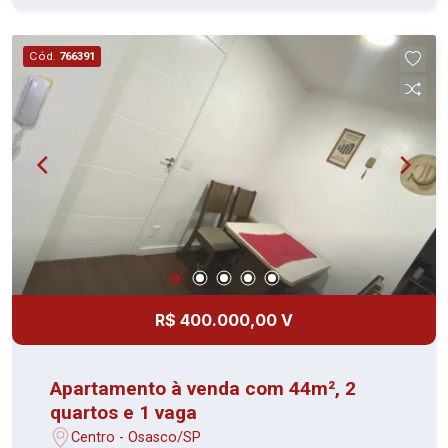
com armários Área de serviço Banheiro 1 vaga de
garagem coberta Condomínio completo: Piscina
Cód.
766391
Churrasqueira Salão de festas Playground Salão
de jogos Imóvel bem cuidado, ideal para morar ou
investir. Vale a pena conhecer!
R$ 400.000,00 V
Apartamento à venda com 44m², 2
quartos e 1 vaga
Centro - Osasco/SP