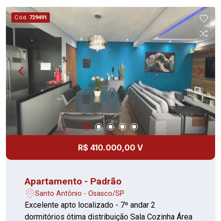
Interna: Apartamento amplo e bem distribuído.
Dormitórios: 02 dormitórios aconchegantes com
Cód.
729491
armários planejados. Cozinha: Cozinha espaçosa
equipada com armários planejados. Sala: Sala
ampla, com ótimo espaço para dois ambientes.
Área de Serviço: Área de serviço espaçosa e
arejada. Segurança: Todas as janelas equipadas
com telas milimétricas e grades metálicas para
maior tranquilidade. Imovelweb Imovelweb +4
Localização e Vizinhança: Comodidade: Feira
livre em frente ao prédio. Transporte: Ponto de
ônibus em frente, facilitando o deslocamento.
Comércio: Região com infraestrutura completa,
R$ 410.000,00 V
cercado por diversos comércios como padarias,
mercados, farmácias e açougues. Acesso: Fácil
acesso à Rodovia Castelo Branco e marginais.
Apartamento - Padrão
Santo Antônio - Osasco/SP
Excelente apto localizado - 7º andar 2
dormitórios ótima distribuição Sala Cozinha Área