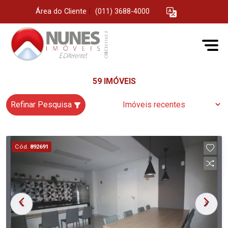
Área do Cliente
|
(011) 3688-4000
59 IMÓVEIS
Refinar Pesquisa
Cód.
892691