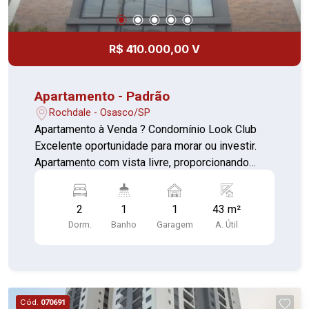
R$ 410.000,00 V
Apartamento - Padrão
Rochdale - Osasco/SP
Apartamento à Venda ? Condomínio Look Club
Excelente oportunidade para morar ou investir.
Apartamento com vista livre, proporcionando
mais privacidade, iluminação natural e ventilação.
O imóvel conta com: 2 dormitórios; Sala de estar
2
1
1
43 m²
integrada; Cozinha; Varanda; 1 vaga de garagem.
Dorm.
Banho
Garagem
A. Útil
Diferencial: o proprietário irá instalar móveis
planejados na cozinha, agregando mais
praticidade e valorização ao imóvel. O
condomínio oferece estrutura de clube, com lazer
e segurança para toda a família. Aceita
Cód.
070691