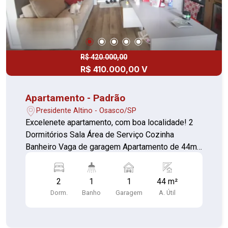
R$ 420.000,00
R$ 410.000,00 V
Apartamento - Padrão
Presidente Altino - Osasco/SP
Excelenete apartamento, com boa localidade! 2
Dormitórios Sala Área de Serviço Cozinha
Banheiro Vaga de garagem Apartamento de 44m²
a 5 minutos da estação Presidente Altino e de
ambas as marginais. 2 quartos, móveis
2
1
1
44 m²
planejados, mobiliado. Vem com ar-condicionado
Dorm.
Banho
Garagem
A. Útil
e máquina de lavar-louça.