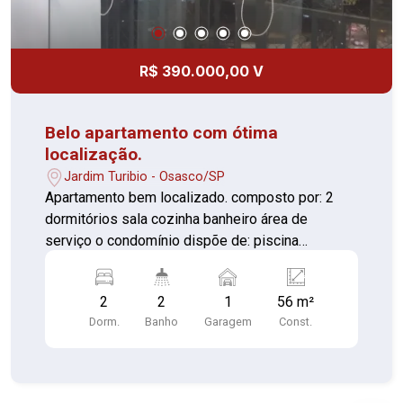
vida prática e repleta de comodidades.
R$ 390.000,00 V
Belo apartamento com ótima
localização.
Jardim Turibio - Osasco/SP
Apartamento bem localizado. composto por: 2
dormitórios sala cozinha banheiro área de
serviço o condomínio dispõe de: piscina
churrasqueira playground salão de festa 1 vaga
de garagem. Vale a pena conhecer!!
2
2
1
56 m²
Dorm.
Banho
Garagem
Const.