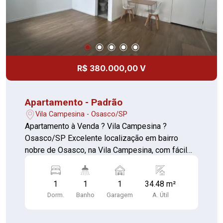
contato para mais informações e agende sua
visita.
R$ 380.000,00 V
Apartamento - Padrão
Vila Campesina - Osasco/SP
Apartamento à Venda ? Vila Campesina ?
Osasco/SP Excelente localização em bairro
nobre de Osasco, na Vila Campesina, com fácil
acesso a comércios, serviços e principais vias
da região. Apartamento situado no 11º andar, com
1
1
1
34.48 m²
vista para o fundo (região do Bradesco),
Dorm.
Banho
Garagem
A. Útil
oferecendo boa iluminação e ventilação. Financia
Aceita FGTS Descrição do imóvel: 1 dormitório
com armário planejado Sala com varanda Cozinha