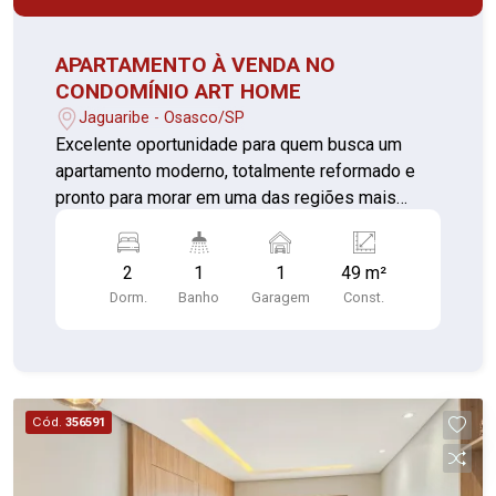
APARTAMENTO À VENDA NO
CONDOMÍNIO ART HOME
Jaguaribe - Osasco/SP
Excelente oportunidade para quem busca um
apartamento moderno, totalmente reformado e
pronto para morar em uma das regiões mais
valorizadas de Osasco. O imóvel possui
acabamento diferenciado, com diversas
2
1
1
49 m²
melhorias realizadas além do padrão entregue
Dorm.
Banho
Garagem
Const.
pela construtora. Todos os pisos originais foram
substituídos por revestimentos e porcelanatos
de alta qualidade, proporcionando mais
sofisticação e durabilidade aos ambientes.
Características do imóvel: - 2 dormitórios - Sala
Cód.
356591
de estar e sala de jantar integradas - Cozinha
planejada - Área de serviço - 1 banheiro - Sacada
estendida com fechamento em vidro, telas de