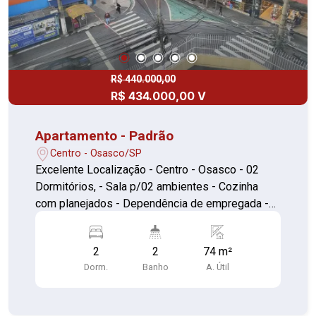
R$ 440.000,00
R$ 434.000,00 V
Apartamento - Padrão
Centro - Osasco/SP
Excelente Localização - Centro - Osasco - 02
Dormitórios, - Sala p/02 ambientes - Cozinha
com planejados - Dependência de empregada -
02 Banheiro - Lavanderia - Portaria 24 Horas -
Condomínio c/ Salão de Festas e Churrasqueira
2
2
74 m²
*** - NÃO TEM VAGA DE GARAGEM *** Aceita
Dorm.
Banho
A. Útil
permuta por casa ou apartamento com valor
menor ou igual. ACEITA FINANCIAMENTO E FGTS
! Agende sua visita ou mande sua proposta