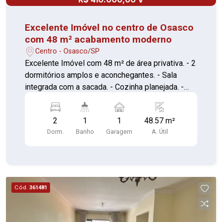
Excelente Imóvel no centro de Osasco
com 48 m² acabamento moderno
Centro - Osasco/SP
Excelente Imóvel com 48 m² de área privativa. - 2
dormitórios amplos e aconchegantes. - Sala
integrada com a sacada. - Cozinha planejada. -
Banheiro equipado. Todos os ambientes com
móveis planejados, maximizando o espaço e a
2
1
1
48.57 m²
organização. 1 vaga de garagem livre e coberta
Dorm.
Banho
Garagem
A. Útil
Localização Privilegiada: Este incrível imóvel
está localizado em uma região tranquila e de fácil
acesso, próxima a escolas, supermercados,
farmácias e demais conveniências. Além disso,
conta com excelente infraestrutura de transporte
Cód.
361481
público, facilitando o seu deslocamento pela
cidade. Aceita financiamento e FGTS