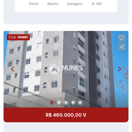
Dorm.
Banho
Garagem
A. Útil
serviço c/aquecedor (piso cerâmica) 01 vaga de
garagem coberta
Cód.
044681
R$ 460.000,00 V