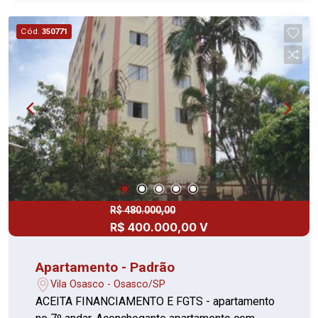
diretamente para o proprietário através do nosso
contato. VISITA SOMENTE COM CORRETOR
Cód.
350771
R$ 480.000,00
R$ 400.000,00 V
Apartamento - Padrão
Vila Osasco - Osasco/SP
ACEITA FINANCIAMENTO E FGTS - apartamento