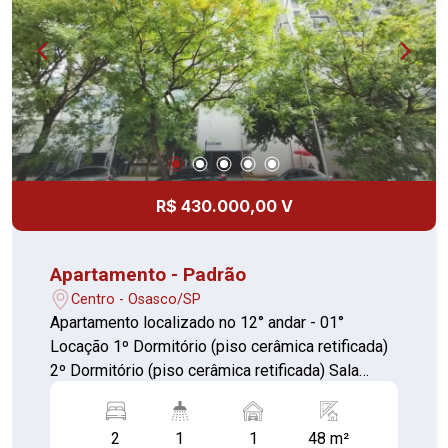
financiamento e FGTS** *VALE A PENA
CONHECER*
R$ 430.000,00 V
Apartamento - Padrão
Centro - Osasco/SP
Apartamento localizado no 12° andar - 01°
Locação 1º Dormitório (piso cerâmica retificada)
2º Dormitório (piso cerâmica retificada) Sala
(piso cerâmica retificada) Cozinha c/armário e
gabinete (piso cerâmica) Banheiro c/ box retrátil,
2
1
1
48 m²
gabinete e armário (piso cerâmica) Área de