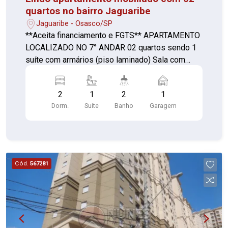
quartos no bairro Jaguaribe
Jaguaribe - Osasco/SP
**Aceita financiamento e FGTS** APARTAMENTO
LOCALIZADO NO 7° ANDAR 02 quartos sendo 1
suíte com armários (piso laminado) Sala com
varanda gourmet (piso laminado) Cozinha com
armários, cooktop, coifa e forno (piso
2
1
2
1
porcelanato) Área de serviço com aquecedor
Dorm.
Suite
Banho
Garagem
(piso cerâmica) Banheiros com box (piso
porcelanato) (suíte e social) 01 vaga de garagem
Aceita carro como entrada, estuda propostas
Vale a pena conferir**
Cód.
567281