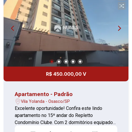
aquisição porteira fechada ( consultar valor )
Condomínio; Academia | Piscina | Salão de
Festas | Salão de jogos | Churrasqueira | Espaço
Pet | Quadra | Playground e mais. A localização é
um espetáculo, próximo ao Mercado municipal de
Osasco, Estação de Trem de Osasco,
Borboletário municipal, CENEART e fácil acesso
as marginais Pinheiros e Tietê e também as
rodovias Castelo Branco, Rodoanel e Raposo
Tavares. Agende já sua visita !
R$ 450.000,00 V
Apartamento - Padrão
Vila Yolanda - Osasco/SP
Excelente oportunidade! Confira este lindo
apartamento no 15º andar do Repletto
Condomínio Clube. Com 2 dormitórios equipados
com armários, sala espaçosa, cozinha com