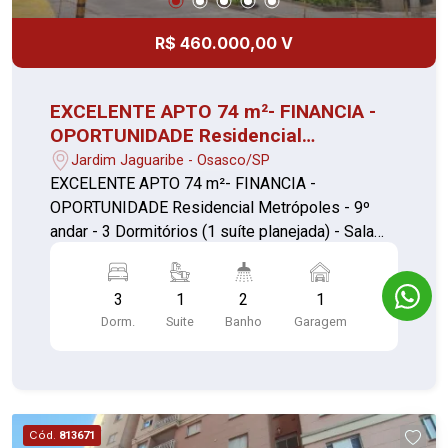
R$ 460.000,00 V
EXCELENTE APTO 74 m²- FINANCIA -
OPORTUNIDADE Residencial
Metrópoles - 1 vaga
Jardim Jaguaribe - Osasco/SP
EXCELENTE APTO 74 m²- FINANCIA -
OPORTUNIDADE Residencial Metrópoles - 9º
andar - 3 Dormitórios (1 suíte planejada) - Sala
com teto rebaixado iluminação em Led com
Sacada - Cozinha Planejada - Área de Serviço - 1
3
1
2
1
Vaga de Garagem Condomínio com Lazer
Dorm.
Suite
Banho
Garagem
Completo. - academia - espaço gourmet -
playground - piscina adulto de infantil - 2 salões
de festas - 2 quadras poliesportivas. Portaria 24
hrs VALE A PENA CONFERIR!!!
Cód.
813671