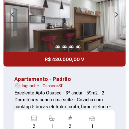
R$ 430.000,00 V
Apartamento - Padrão
Jaguaribe - Osasco/SP
Excelente Apto Osasco - 3º andar - 59m2 - 2
Dormitórios sendo uma suíte - Cozinha com
cooktop 5 bocas eletrolux, coifa, forno elétrico -
Sala com varanda fechada com painel de vidro -
Banheiro - Área de serviço - 1 vaga de garagem
2
1
2
1
fixa (atualmente coberta) Móveis planejados em