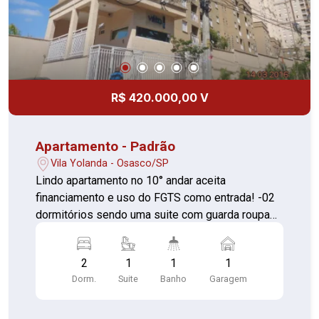
R$ 420.000,00 V
Apartamento - Padrão
Vila Yolanda - Osasco/SP
Lindo apartamento no 10° andar aceita
financiamento e uso do FGTS como entrada! -02
dormitórios sendo uma suite com guarda roupas
planejados -Sala com paineil e sacada com
fechamento em vidro -Cozinha com armários
2
1
1
1
planejados, fogão, forno e coifa -corredor com
Dorm.
Suite
Banho
Garagem
armários planejados -Banheiro com box de vidro
-01 vaga de garagem Condomínio possui; Salão
de festas, salão de jogos, piscina adulta e