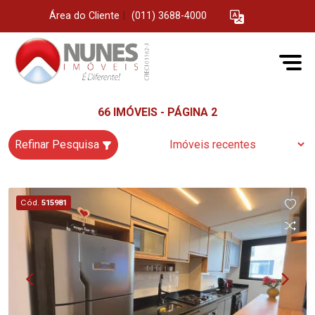
Área do Cliente
|
(011) 3688-4000
66 IMÓVEIS - PÁGINA 2
Refinar Pesquisa
Cód.
515981