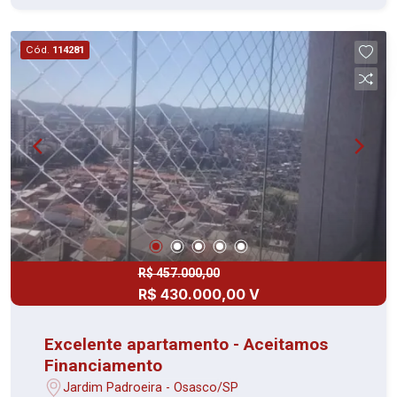
infantil, churrasqueira, playground, quadra
poliesportiva, salão gourmet, entre outros.
Cód.
114281
Localização privilegiada, em frente ao Atacadão,
diversas linha de ônibus, hospitais, escolas etc.
R$ 457.000,00
R$ 430.000,00 V
Excelente apartamento - Aceitamos
Financiamento
Jardim Padroeira - Osasco/SP