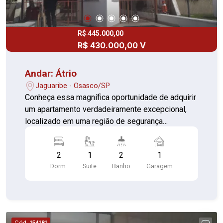
R$ 445.000,00
R$ 430.000,00 V
Andar: Átrio
Jaguaribe - Osasco/SP
Conheça essa magnífica oportunidade de adquirir
um apartamento verdadeiramente excepcional,
localizado em uma região de segurança
inigualável, cercado por uma diversidade de
comércios, escolas e hospitais. Características
2
1
2
1
do imóvel: * Espaçoso apartamento com 2
Dorm.
Suite
Banho
Garagem
dormitórios, proporcionando conforto e bem-
estar para você e sua família. * Privilegiada suíte,
pensada nos mínimos detalhes para oferecer um
ambiente acolhedor e relaxante. * Amplas e
elegantes salas, incluindo sala de jantar e sala de
Cód.
154181