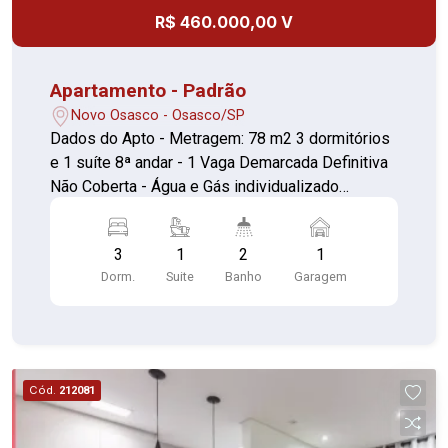
R$ 460.000,00 V
Apartamento - Padrão
Novo Osasco - Osasco/SP
Dados do Apto - Metragem: 78 m2 3 dormitórios
e 1 suíte 8ª andar - 1 Vaga Demarcada Definitiva
Não Coberta - Água e Gás individualizado
Condomínio com: - Piscina Adulto e Infantil -
Salão de Festas Adulto e Infantil - Sauna - Sala
3
1
2
1
de Ginástica - Sala de Jogos - Sala de Cinema -
Dorm.
Suite
Banho
Garagem
Brinquedoteca - Parquinho infantil - Campo de
Futebol com Grama Sintética iluminado - Campo
de Chute ao Gol Grama Sintética iluminado -
Quadra - 3 Churrasqueiras - Área PET - Vagas de
Carro Rotativa para Visitantes - Vagas de Motos
Cód.
212081
Rotativas - Feira no local às terças-feiras - Área
arborizada - Geradores para cada Torre