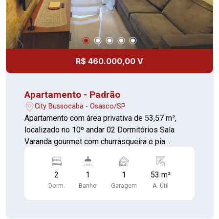
R$ 460.000,00 V
Apartamento - Padrão
City Bussocaba - Osasco/SP
Apartamento com área privativa de 53,57 m²,
localizado no 10º andar 02 Dormitórios Sala
Varanda gourmet com churrasqueira e pia
Cozinha Banheiro Área de serviço Garagem para
01 automóvel Localizado em uma região
2
1
1
53 m²
predominantemente residencial e tranquila,
Dorm.
Banho
Garagem
A. Útil
oferecendo diversos itens de conforto e lazer
dentro do condomínio, além de contar com uma
ampla e diversificada infraestrutura de comércio