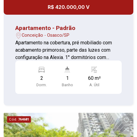
R$ 420.000,00 V
Apartamento - Padrão
Conceição - Osasco/SP
Apartamento na cobertura, pré mobiliado com
acabamento primoroso, parte das luzes com
configuração na Alexia. 1° dormitórios com
guarda roupas e armário (piso laminado) 2°
dormitório com cama de solteiro, armário e
2
1
60 m²
mancebo (piso laminado) Sala estendida com
Dorm.
Banho
A. Útil
sofá, rack e sacada envidraçada (piso laminado
porcelanato) Área gourmet com mesa rustica que
transforma em mesa (piso cerâmica) Cozinha
com cooktop e forno elétrico (piso porcelanato)
Banheiros com box (piso cerâmica) Área de
Cód.
764681
Serviço (piso porcelanato) Aceita permuta de
veículo como parte do pagamento Aceita