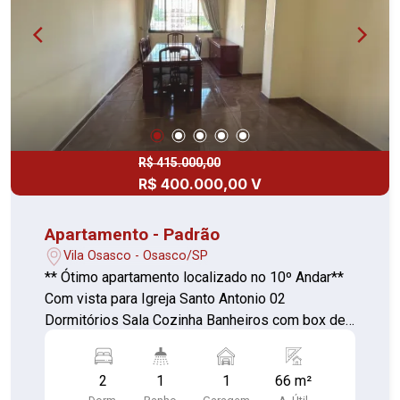
R$ 415.000,00
R$ 400.000,00 V
Apartamento - Padrão
Vila Osasco - Osasco/SP
** Ótimo apartamento localizado no 10º Andar**
Com vista para Igreja Santo Antonio 02
Dormitórios Sala Cozinha Banheiros com box de
vidro Área de serviço com lavabo 01 Vaga de
garagem fixa e coberta Excelente localização
2
1
1
66 m²
Próximo ao Fórum Trabalhista, Catedral Santo