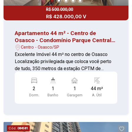
R$ 500.000,00
R$ 428.000,00 V
Apartamento 44 m² - Centro de
Osasco - Condomínio Parque Central
Reserva
Centro - Osasco/SP
Excelente Imóvel 44 m² no centro de Osasco
Localização privilegiada que coloca você perto
de tudo, 350 metros da estação CPTM de
Osasco Segurança para toda a família e
diferencias exclusivos Características do imóvel:
2
1
1
44 m²
- 02 dormitórios com excelente acabamento -
Dorm.
Banho
Garagem
A. Útil
Sala com sanca em leds e excelente acabamento
- Cozinha com armários planejados - Banheiro
com acabamento novo e moderno - 01 Vaga de
Garagem Aceita financiamento e FGTS como
parte de pagamento Aceita proposta para
Cód.
084581