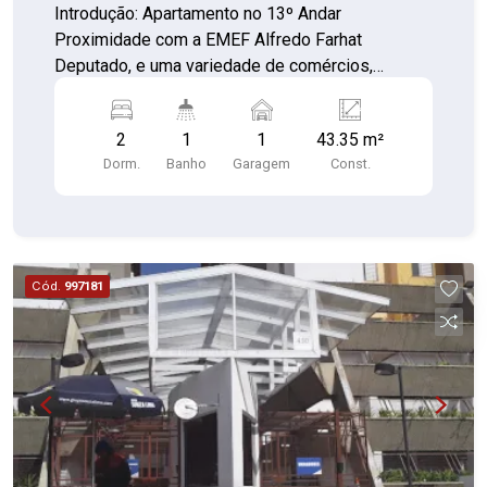
Introdução: Apartamento no 13º Andar
Proximidade com a EMEF Alfredo Farhat
Deputado, e uma variedade de comércios,
próxima a comércio, escolas, UBS e transporte
público, incluindo a estação de trem CPTM.
2
1
1
43.35 m²
Característica do imóvel; 2 Dormitórios Sala Sala
Dorm.
Banho
Garagem
Const.
de jantar Área de serviço Cozinha Banheiro 2
Churrasqueira 2 Salão de festas 2 Piscinas Vaga
de garagem Playground *Portaria 24 horas e
elevador*
Cód.
997181