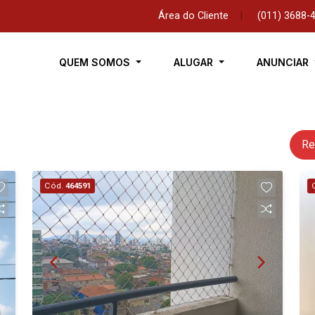
Área do Cliente
|
(011) 3688-
QUEM SOMOS
ALUGAR
ANUNCIAR
Re
Cód.
464591