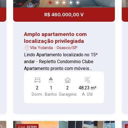
apartamento em Jaguaribe é a escolha
perfeita para quem busca qualidade de
R$ 460.000,00 V
vida, unindo tranquilidade residencial e
praticidade urbana.
Amplo apartamento com
localização privilegiada
Vila Yolanda - Osasco/SP
Lindo Apartamento localizado no 15º
andar - Repletto Condomínio Clube
Apartamento pronto com móveis
planejados. Sacada gourmet com ponto
de gás para churrasqueira. Composto
2
1
2
48.23 m²
por: 02 Dormitórios Sala Cozinha
Dorm.
Banho
Garagens
A. Útil
Banheiro com box de vidro Área de
serviço coberta 02 Vaga de garagem
Lazer do condomínio: 2 academias,
salão de jogos, brinquedoteca, área
para alongamento, pista de cooper,
Cód.
337391