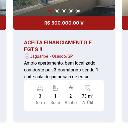
R$ 500.000,00 V
ACEITA FINANCIAMENTO E
FGTS !!
Jaguaribe - Osasco/SP
Amplo apartamento, bem localizado
composto por: 3 dormitórios sendo 1
suíte sala de jantar sala de estar
cozinha banheiro área de serviço O
condomínio dispõe de : Piscina quadra
3
1
2
73 m²
playground salão de festas
Dorm.
Suite
Banho
A. Útil
churrasqueira academia Vale a pena
conhecer*