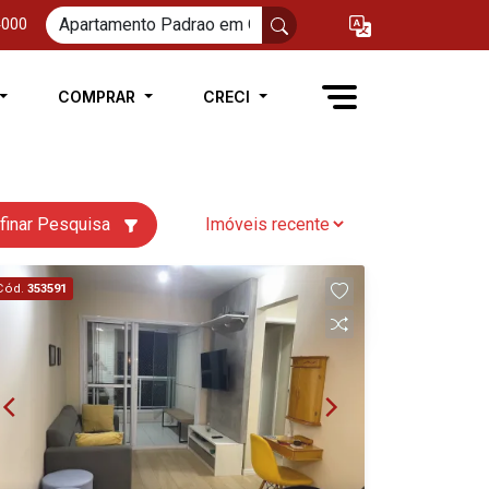
4000
COMPRAR
CRECI
finar Pesquisa
Cód.
353591