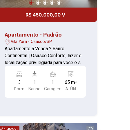
confirme!
R$ 450.000,00 V
Apartamento - Padrão
Vila Yara - Osasco/SP
Apartamento à Venda ? Bairro
Continental | Osasco Conforto, lazer e
localização privilegiada para você e sua
família! Descubra seu novo lar no
coração do bairro Continental, em
3
1
1
65 m²
Osasco. Este apartamento oferece
Dorm.
Banho
Garagem
A. Útil
ambientes bem distribuídos, ideal para
quem busca praticidade, segurança e
qualidade de vida. Descrição do imóvel
Apartamento com 3 dormitórios, 1
banheiro, sala aconchegante e cozinha
funcional, perfeito para o dia a dia.
Cód.
359291