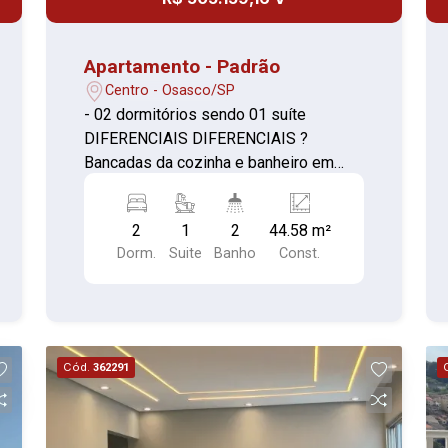
Branco, Rodoanel e Raposo Tavares.
Apartamento - Padrão
Centro - Osasco/SP
- 02 dormitórios sendo 01 suíte
DIFERENCIAIS DIFERENCIAIS ?
Bancadas da cozinha e banheiro em
pedra natural ? Infraestrutura para
previsão de ar-condicionado ? Caixilho
2
1
2
44.58 m²
do dormitório com persiana de enrolar
Dorm.
Suite
Banho
Const.
Cód.
362291