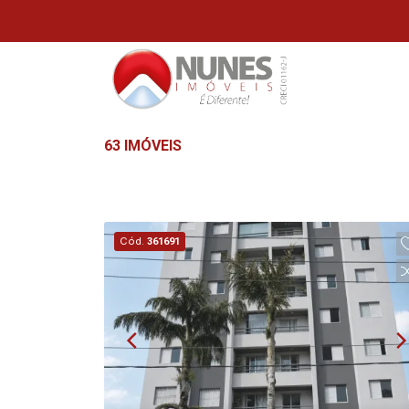
63 IMÓVEIS
Cód.
361691