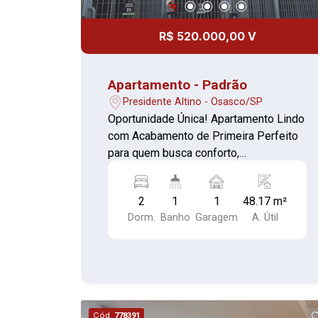
R$ 520.000,00 V
Apartamento - Padrão
Presidente Altino - Osasco/SP
Oportunidade Única! Apartamento Lindo
com Acabamento de Primeira Perfeito
para quem busca conforto,
modernidade e bom gosto! 2
dormitórios Sala aconchegante Cozinha
2
1
1
48.17 m²
com armários planejados, cooktop e
Dorm.
Banho
Garagem
A. Útil
forno Banheiro 1 vaga de garagem
Varanda envidraçada Apartamento com
excelente padrão de acabamento,
pronto para morar! Agende sua visita e
venha se encantar!
Cód.
778391