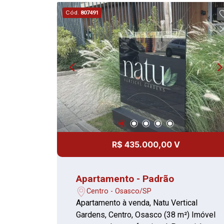
totalmente reformado. Condomínio:
Cód.
807491
Salão de festas; Churrasqueira. Entre
em contato para mais informações e
agende sua visita. Esta é a
oportunidade ideal para adquirir um
imóvel pronto para morar em uma
excelente localização na cidade de
Osasco.
R$ 435.000,00 V
Apartamento - Padrão
Centro - Osasco/SP
Apartamento à venda, Natu Vertical
Gardens, Centro, Osasco (38 m²) Imóvel