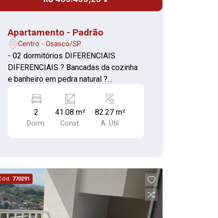
Apartamento - Padrão
Centro - Osasco/SP
- 02 dormitórios DIFERENCIAIS
DIFERENCIAIS ? Bancadas da cozinha
e banheiro em pedra natural ?
Infraestrutura para previsão de ar-
condicionado ? Caixilho do dormitório
2
41.08 m²
82.27 m²
com persiana de enrolar
Dorm.
Const.
A. Útil
Cód.
770291