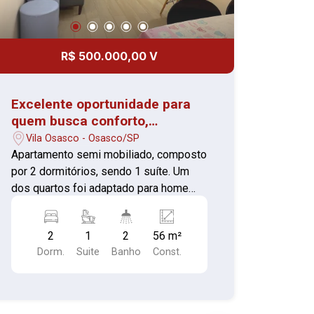
R$ 500.000,00 V
Excelente oportunidade para
quem busca conforto,
praticidade e um imóvel pronto
Vila Osasco - Osasco/SP
para morar.
Apartamento semi mobiliado, composto
por 2 dormitórios, sendo 1 suíte. Um
dos quartos foi adaptado para home
office, ideal para quem trabalha em
casa. Possui 2 banheiros no total, sala
2
1
2
56 m²
bem iluminada com ótima entrada de
Dorm.
Suite
Banho
Const.
luz natural e integração com os
ambientes. A cozinha é funcional e
conta com móveis planejados, assim
como os demais ambientes do imóvel,