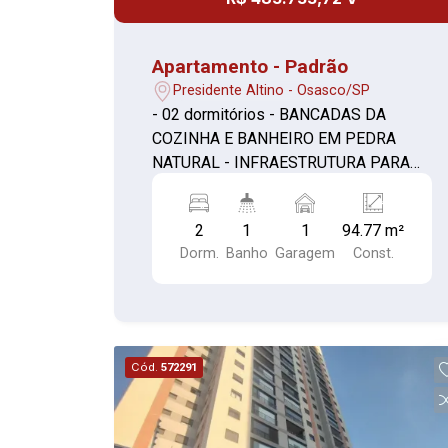
Apartamento - Padrão
Presidente Altino - Osasco/SP
- 02 dormitórios - BANCADAS DA
COZINHA E BANHEIRO EM PEDRA
NATURAL - INFRAESTRUTURA PARA
PREVISÃO DE AR-CONDICIONADO
NOS DORMITÓRIOS E SALA (1) - SALA
2
1
1
94.77 m²
E TERRAÇO NIVELADOS - CAIXILHO
Dorm.
Banho
Garagem
Const.
COM PERSIANA DE ENROLAR EM
TODOS OS DORMITÓRIOS -
CAIXILHARIA DA SALA DE ESTAR DE
PAREDE A PAREDE
Cód.
572291