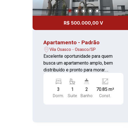
R$ 500.000,00 V
Apartamento - Padrão
Vila Osasco - Osasco/SP
Excelente oportunidade para quem
busca um apartamento amplo, bem
distribuído e pronto para morar.
Localizado no Edifício Bela Vista, em
Osasco, este imóvel foi totalmente
3
1
2
70.85 m²
reformado, oferecendo conforto,
Dorm.
Suite
Banho
Const.
praticidade e lazer para toda a família.
Características do imóvel: 3
dormitórios, sendo 1 suíte; Sala ampla;
Cozinha; Área de serviço; Banheiro
social; 1 vaga de garagem; Apartamento