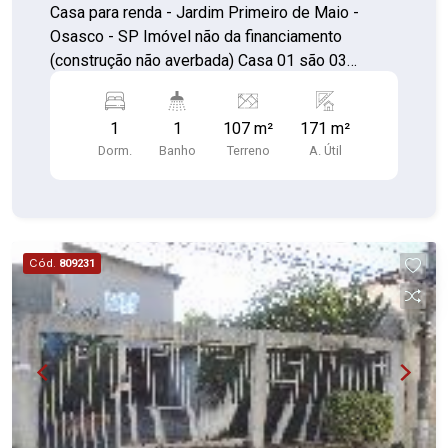
Osasco/SP
Casa para renda - Jardim Primeiro de Maio -
Osasco - SP Imóvel não da financiamento
(construção não averbada) Casa 01 são 03
cômodos,01 banheiro lavanderia água luz
separadas, entrada independente. Casa 02 são
1
1
107 m²
171 m²
03 cômodos Casa 03 são 04 cômodos Casa 04
Dorm.
Banho
Terreno
A. Útil
são 07 cômodos com varanda e com a luz
separado
Cód.
809231