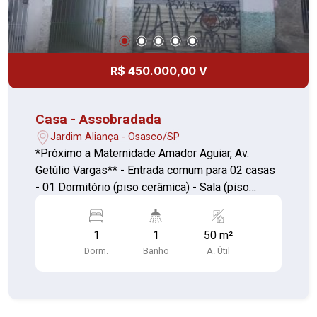
R$ 450.000,00 V
Casa - Assobradada
Jardim Aliança - Osasco/SP
*Próximo a Maternidade Amador Aguiar, Av.
Getúlio Vargas** - Entrada comum para 02 casas
- 01 Dormitório (piso cerâmica) - Sala (piso
cerâmica) - 01 Cozinha (piso cerâmica c/1/2 az.)
- Hall (piso cerâmica) - 01 Banheiro (piso
1
1
50 m²
cerâmica c/ 1/2 az.) - Área de serviço coberta
Dorm.
Banho
A. Útil
com quintal e terraço (piso cimento) Aceita
permuta por apartamento ou veículo como parte
do pagamento Financia