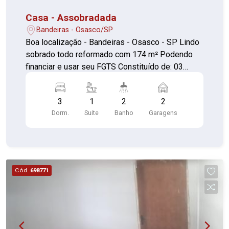
Casa - Assobradada
Bandeiras - Osasco/SP
Boa localização - Bandeiras - Osasco - SP Lindo
sobrado todo reformado com 174 m² Podendo
financiar e usar seu FGTS Constituído de: 03
Dormitórios sendo uma suíte todos os
dormitórios com piso laminado, bonita sala ampla
3
1
2
2
e com piso porcelanato, cozinha com armários e
Dorm.
Suite
Banho
Garagens
piso porcelanato, área de serviço, 02 banheiros e
01 lavabo, lindo espaço com churrasqueira, "área
gourmet", 02 vagas de garagem cobertas muito
espaçosa e com portão automático. Vale a pena
conhecer...!!!
Cód.
698771