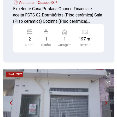
Vila Lauci - Osasco/SP
Excelente Casa Pestana Osasco Financia e
aceita FGTS 02 Dormitórios (Piso cerâmica) Sala
(Piso cerâmica) Cozinha (Piso cerâmica)
Banheiro (Piso cerâmica) Área de serviço (Piso
cerâmica) 01 vagas de garagem descoberta 01
2
1
1
197 m²
quintal nos fundos e um terreno Terreno
Dorm.
Banho
Garagem
Terreno
197,00m² com área construída 102,50m²
Cód.
0932