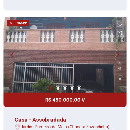
Cód.
966431
R$ 450.000,00 V
Casa - Assobradada
Jardim Primeiro de Maio (Chácara Fazendinha) -