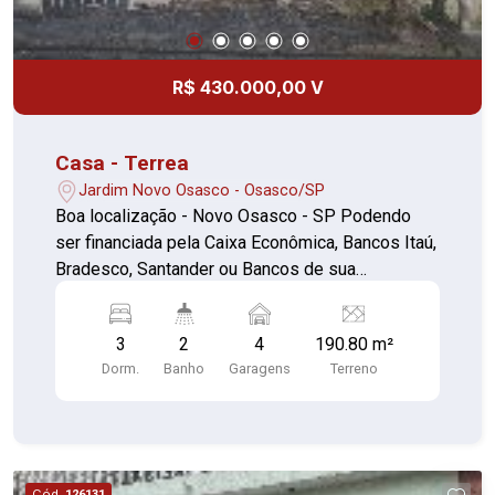
R$ 430.000,00 V
Casa - Terrea
Jardim Novo Osasco - Osasco/SP
Boa localização - Novo Osasco - SP Podendo
ser financiada pela Caixa Econômica, Bancos Itaú,
Bradesco, Santander ou Bancos de sua
preferencia, podendo utilizar seu FGTS como
entrada... Casa Assobradada, constituído por: 03
3
2
4
190.80 m²
Dormitórios, piso em taco de madeira, sendo 01
Dorm.
Banho
Garagens
Terreno
dormitório piso térreo e 02 piso superior, 01
banheiro piso superior entre os 02 dormitórios,
sala em piso em taco de madeira, cozinha em
piso frio, área de serviço em piso frio, 01
banheiro piso térreo, quintal grande... Vaga de
Cód.
126131