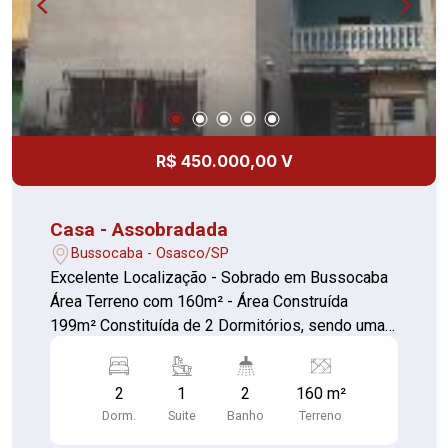
R$ 450.000,00 V
Casa - Assobradada
Bussocaba - Osasco/SP
Excelente Localização - Sobrado em Bussocaba
Área Terreno com 160m² - Área Construída
199m² Constituída de 2 Dormitórios, sendo uma
suíte com terraço e piso frio Sala para 2
ambientes, copa e cozinha ampla, 2 banheiro,
2
1
2
160 m²
Área de serviço azulejo e piso frio
Dorm.
Suite
Banho
Terreno