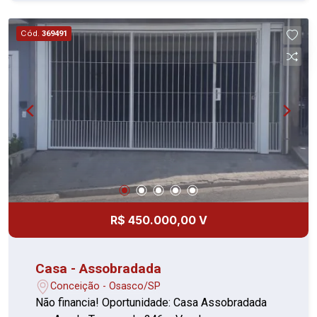
convivência com a família. Diferencial: Edícula
nos fundos Aproximadamente 23,61 m²; 02
Cód.
369491
cômodos; Banheiro; Área de serviço coberta;
Piso em cerâmica. Garagem 02 vagas cobertas;
Portão automático. Localização Localizada no
bairro Vila Isabel, em Osasco, a casa oferece
fácil acesso às principais vias da cidade,
transporte público, supermercados, escolas,
farmácias, comércios e serviços, proporcionando
praticidade e comodidade para o dia a dia.
Documentação em ordem, pronta para
financiamento bancário. Não perca esta
oportunidade! Agende uma visita e venha
R$ 450.000,00 V
conhecer seu novo imóvel.
Casa - Assobradada
Conceição - Osasco/SP
Não financia! Oportunidade: Casa Assobradada