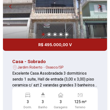
R$ 495.000,00 V
Casa - Sobrado
Jardim Roberto - Osasco/SP
Excelente Casa Assobradada 3 dormitórios
sendo 1 suíte, Hall de entrada (3,00 x 3,00) piso
ceramica c/ azt 2 varandas grandes 3 banheiros
Cozinha Sala Sala de jantar Área de serviço, 3
vagas de garagem, portão automático, Dispensa
3
3
3
125 m²
Pequeno quintal nos fundos ACEITA PERMUTA
Dorm.
Banho
Garagens
Terreno
POR APARTAMENTO COM 3 DORMITÓRIOS NA