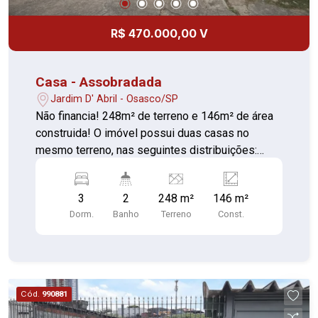
R$ 470.000,00 V
Casa - Assobradada
Jardim D' Abril - Osasco/SP
Não financia! 248m² de terreno e 146m² de área
construida! O imóvel possui duas casas no
mesmo terreno, nas seguintes distribuições:
Casa 01: -02 dormitórios -Sala -Cozinha -
Banheiro -Área de serviço Casa 02: -01
3
2
248 m²
146 m²
dormitório -Sala -Cozinha -Banheiro -Área de
Dorm.
Banho
Terreno
Const.
serviço -Vaga de garagem para até 04 carros
Cód.
990881