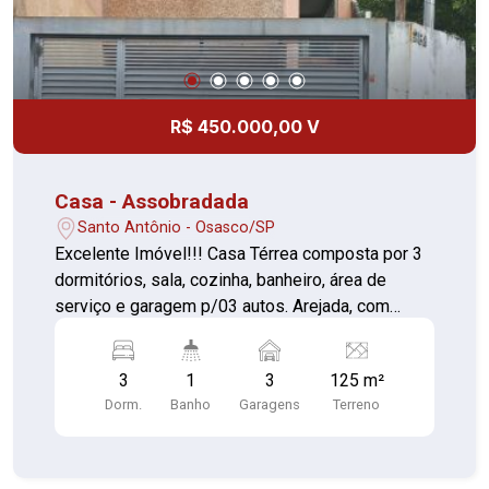
R$ 450.000,00 V
Casa - Assobradada
Santo Antônio - Osasco/SP
Excelente Imóvel!!! Casa Térrea composta por 3
dormitórios, sala, cozinha, banheiro, área de
serviço e garagem p/03 autos. Arejada, com
possibilidade de construir em cima. Bem
localizada em Osasco, próximo de comércio local
3
1
3
125 m²
em geral, fácil acesso às vias principais, escolas
Dorm.
Banho
Garagens
Terreno
e linhas de ônibus. ACEITA FINANCIAMENTO E
FGTS!!! **VISITA SOMENTE COM CORRETOR**