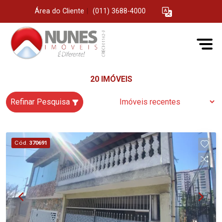
Área do Cliente
|
(011) 3688-4000
20 IMÓVEIS
Refinar Pesquisa
Cód.
370691