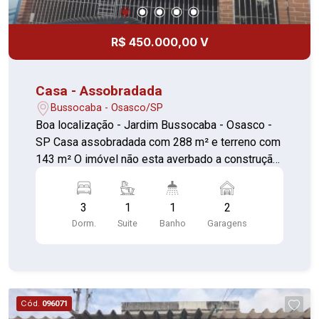
R$ 450.000,00 V
Casa - Assobradada
Bussocaba - Osasco/SP
Boa localização - Jardim Bussocaba - Osasco -
SP Casa assobradada com 288 m² e terreno com
143 m² O imóvel não esta averbado a construção
a matricula é só do terreno, por esse motivo, não
financia Constituída de: 03 Dormitórios sendo
3
1
1
2
uma suíte, Sala, cozinha, área de serviço, lavabo e
Dorm.
Suite
Banho
Garagens
uma excelente varanda muito espaçosa na parte
superior da casa. Casa muito espaçosa, garagem
coberta para dois Carros. Vale a pena
conhecer...!!! Estuda proposta...
Cód.
096071