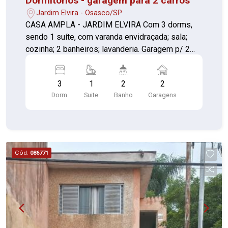
Dormitórios - garagem para 2 carros
Jardim Elvira - Osasco/SP
CASA AMPLA - JARDIM ELVIRA Com 3 dorms,
sendo 1 suíte, com varanda envidraçada; sala;
cozinha; 2 banheiros; lavanderia. Garagem p/ 2
Autos. DOCUMENTAÇÃO OK, POREM **** NÃO
FINANCIA*** Casa não esta averbada. Boa
3
1
2
2
Localização. **VISITA SOMENTE COM
Dorm.
Suite
Banho
Garagens
CORRETOR**
Cód.
086771