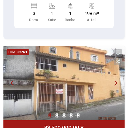
quintal com canil + wc,terraço com churrasqueira,
garagem p/ 02 autos com portão eletrônico e
3
1
1
198 m²
piso ardósia.
Dorm.
Suite
Banho
A. Útil
Cód.
389921
R$ 500.000,00 V