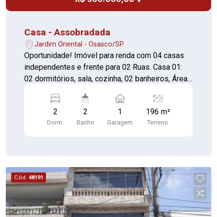
Casa - Assobradada
Jardim Oriental - Osasco/SP
Oportunidade! Imóvel para renda com 04 casas
independentes e frente para 02 Ruas. Casa 01:
02 dormitórios, sala, cozinha, 02 banheiros, Área
de serviço e quintal com churrasqueira. Casa 02:
02 dormitórios, sendo 01 suite,sala, cozinha,
2
2
1
196 m²
banheiro social, área de serviço e 01 vaga de
Dorm.
Banho
Garagem
Terreno
garagem. Casa 03: 01 dormitório, sala, cozinha,
banheiro social e área de serviço. Casa 04: 01
dormitório, sala, cozinha, banheiro social, área de
serviço e quintal. Importante renda total de R$
3.800,00. Estuda proposta. Aproveite esta
Cód.
48191
oportunidade e agende sua visita!