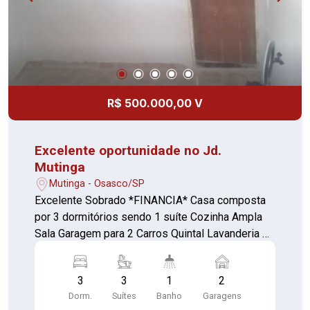
R$ 500.000,00 V
Excelente oportunidade no Jd.
Mutinga
Mutinga - Osasco/SP
Excelente Sobrado *FINANCIA* Casa composta
por 3 dormitórios sendo 1 suíte Cozinha Ampla
Sala Garagem para 2 Carros Quintal Lavanderia 2
Banheiros Atualmente o imóvel esta dividido em
dois, sendo 3 cômodos em cima e quatro
3
3
1
2
embaixo ,tendo a possibilidade de se transforma
Dorm.
Suítes
Banho
Garagens
em 1 só novamente