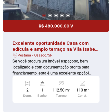
R$ 480.000,00 V
Excelente oportunidade Casa com
edícula e amplo terraço na Vila Isabel
? Osasco
Pestana - Osasco/SP
Se você procura um imóvel espaçoso, bem
localizado e com documentação pronta para
financiamento, esta é uma excelente opção!
Características do imóvel: 02 dormitórios com
piso em cerâmica; Sala ampla com piso em
2
1
112.50 m²
110 m²
cerâmica; Cozinha com piso em cerâmica;
Dorm.
Banho
Terreno
Const.
Banheiro com box de vidro; Área de serviço;
Amplo terraço na parte superior, ideal para
momentos de lazer, confraternizações ou