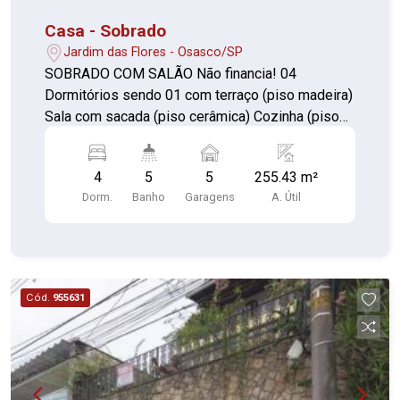
Casa - Sobrado
Jardim das Flores - Osasco/SP
SOBRADO COM SALÃO Não financia! 04
Dormitórios sendo 01 com terraço (piso madeira)
Sala com sacada (piso cerâmica) Cozinha (piso
cerâmica) Copa (piso cerâmica) Banheiro com
box (piso cerâmica) Área de serviço (piso
4
5
5
255.43 m²
cerâmica) Lavabo (piso cerâmica) 04 vagas de
Dorm.
Banho
Garagens
A. Útil
garagem SALÃO Salão 62,72 m² com balcão e pia
(piso granelito) Frente 48,98 m² (piso cimento)
02 banheiros 1,61 m² cada (piso cerâmica)
Mezanino 21,32 m² (piso porcelanato) Cozinha
com pia, suporte de microondas, coifa com
Cód.
955631
exaustor (piso cerâmica) Lavabo com hall de
entrada (piso cerâmica)