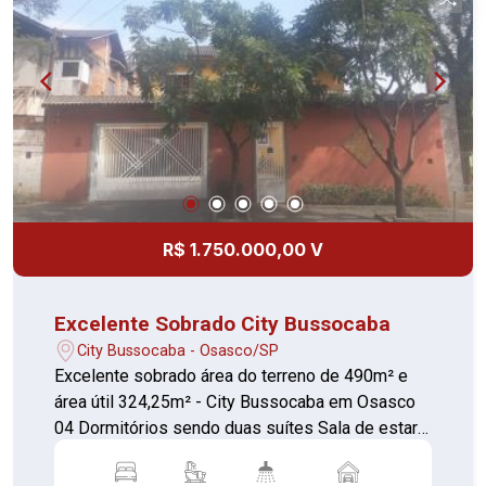
Depósito ao lado da garagem - Escritório
independente anexo à casa, ideal para home
office ou atendimento profissional - 05 vagas de
garagem - Todos os ambientes com acabamento
de alto padrão - Condomínio tranquilo e seguro,
perfeito para famílias. - Documentação
regularizada - Aceita financiamento bancário e
uso de FGTS. Entre em contato e agende uma
visita para conhecer esse imóvel incrível!
R$ 1.750.000,00 V
Excelente Sobrado City Bussocaba
City Bussocaba - Osasco/SP
Excelente sobrado área do terreno de 490m² e
área útil 324,25m² - City Bussocaba em Osasco
04 Dormitórios sendo duas suítes Sala de estar
e jantar, sala com laleira Sala de jogos Escritório
Quarto da empregada 03 banheiros e um lavabo