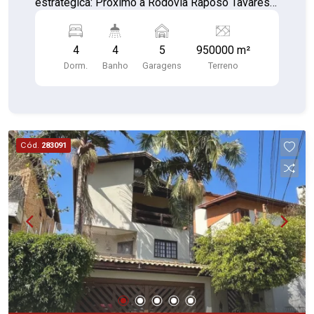
estratégica: Próximo à Rodovia Raposo Tavares,
com fácil acesso ao Rodoanel, Metrô Vila Sônia e
diversas linhas de ônibus para várias regiões da
4
4
5
950000 m²
cidade! Sobre o imóvel: Terreno amplo com 950
Dorm.
Banho
Garagens
Terreno
m² Contém 4 casas antigas, amplas, ideais para
reforma ou para nova construção Excelente
opção para investidores, construtoras ou famílias
grandes Terreno com grande potencial para
construção de sobrados, prédio residencial ou
Cód.
283091
condomínio! Região em constante valorização,
com infraestrutura completa ao redor: escolas,
comércios, supermercados, transporte público e
muito mais.