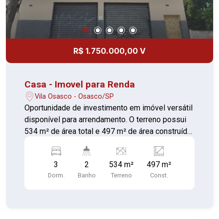
R$ 1.750.000,00 V
Casa - Imovel para Renda
Vila Osasco - Osasco/SP
Oportunidade de investimento em imóvel versátil
disponível para arrendamento. O terreno possui
534 m² de área total e 497 m² de área construída,
apresentando a seguinte configuração: Dois
sobrados independentes, cada um com 2
3
2
534 m²
497 m²
dormitórios, sala, cozinha, banheiro e sacada. Um
Dorm.
Banho
Terreno
Const.
salão comercial frontal. Uma casa de fundos com
1 dormitório. Ampla área livre de terreno. Ideal
para quem busca conciliar moradia e comércio ou
múltiplas locações no mesmo espaço.