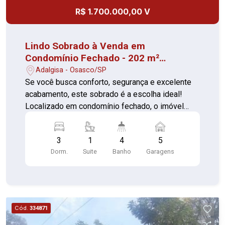
R$ 1.700.000,00 V
Lindo Sobrado à Venda em
Condomínio Fechado - 202 m²
Construídos - 250 m² de Terreno
Adalgisa - Osasco/SP
Se você busca conforto, segurança e excelente
acabamento, este sobrado é a escolha ideal!
Localizado em condomínio fechado, o imóvel
conta com 202 m² de área construída e 250 m²
de terreno, oferecendo ambientes amplos, bem
3
1
4
5
distribuídos e planejados para o seu bem-estar. -
Dorm.
Suite
Banho
Garagens
03 Dormitórios, sendo 1 ampla suíte com closet,
banheiro com banheira privativo e sacada - Sala
espaçosa para 3 ambientes, com acesso à
sacada - Cozinha com armários planejados,
funcional e elegante - Área gourmet com
Cód.
334871
churrasqueira, perfeita para momentos de lazer -