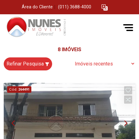
Área do Cliente
|
(011) 3688-4000
8 IMÓVEIS
Refinar Pesquisa
Cód.
264491