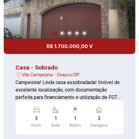
R$ 1.700.000,00 V
Casa - Sobrado
Vila Campesina - Osasco/SP
Campesina! Linda casa assobradada! Imóvel de
excelente localização, com documentação
perfeita para financiamento e utilização de FGTS.
Lindo Sobrado a venda na Vila Campesina de 320
metros quadrados construídos, com 3 quartos
3
1
1
3
todos com piso laminado sendo 1 suíte com
Dorm.
Suite
Banho
Garagens
sauna (contando com uma vista maravilhosa do
terraço), sala de estar com piso de madeira e