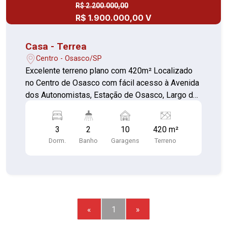
R$ 2.200.000,00
R$ 1.900.000,00 V
Casa - Terrea
Centro - Osasco/SP
Excelente terreno plano com 420m² Localizado
no Centro de Osasco com fácil acesso à Avenida
dos Autonomistas, Estação de Osasco, Largo de
Osasco, Shopping Plaza de Osasco, Av Maria
Campos. Próximo a escolas e faculdades, ao
3
2
10
420 m²
Mercadão de Osasco, Hospital Antonio Giglio.
Dorm.
Banho
Garagens
Terreno
Casa térrea - 03 dormitórios - sala para 02
ambientes - 01 cozinha - 02 banheiro - área de
serviço - quintal - garagem para 10 automóveis
Imóvel bom para construtora. Terreno do vizinho
com possível venda por valor igual a este. Área
total dos dois terreno é de 840m2.
«
1
»