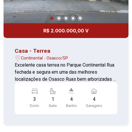
R$ 2.000.000,00 V
Casa - Terrea
Continental - Osasco/SP
Excelente casa terrea no Parque Continental Rua
fechada e segura em uma das melhores
localizações de Osasco Ruas bem arborizadas e
tranquilas! Aceita financiamento e uso do FGTS
como entrada -03 dormitórios sendo uma suite
3
1
4
4
com guarda roupas planejados -Sala Ampla para
Dorm.
Suite
Banho
Garagens
dois ambientes -Cozinha com armários
planejados -Área de serviço -04 banheiros -
Quintal amplo com churrasqueira -04 vagas de
garagem