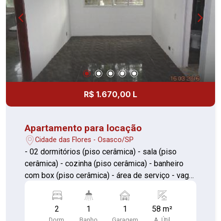
Garagem de 35,00m² com portão automático.
Impecável estado de conservação
R$ 1.670,00 L
Apartamento para locação
Cidade das Flores - Osasco/SP
- 02 dormitórios (piso cerâmica) - sala (piso
cerâmica) - cozinha (piso cerâmica) - banheiro
com box (piso cerâmica) - área de serviço - vaga
coberta para 01 automóvel
2
1
1
58 m²
Dorm.
Banho
Garagem
A. Útil