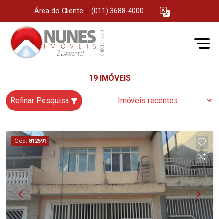
Área do Cliente
|
(011) 3688-4000
19 IMÓVEIS
Refinar Pesquisa
Cód.
812591