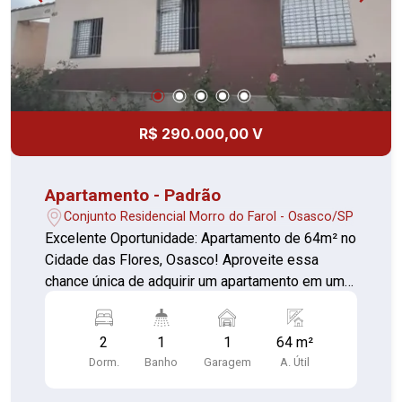
R$ 290.000,00 V
Apartamento - Padrão
Conjunto Residencial Morro do Farol - Osasco/SP
Excelente Oportunidade: Apartamento de 64m² no
Cidade das Flores, Osasco! Aproveite essa
chance única de adquirir um apartamento em uma
localização privilegiada! Características do
Imóvel: Área útil: 64m² 2 dormitórios 1 banheiro
2
1
1
64 m²
Cozinha espaçosa com móveis planejados Área
Dorm.
Banho
Garagem
A. Útil
de serviço ampla 1 vaga de garagem Piso em
ardósia no apartamento e piso frio na cozinha,