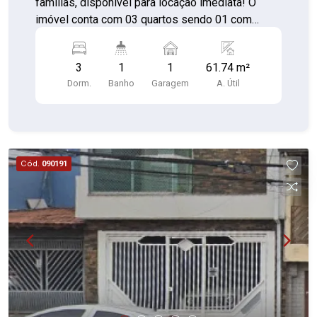
famílias, disponível para locação imediata! O
imóvel conta com 03 quartos sendo 01 com
terraço Sala confortável Cozinha com azulejo até
o teto Despensa Banheiro Área de serviço
3
1
1
61.74 m²
compartilhada Imóvel com entrada comum para
Dorm.
Banho
Garagem
A. Útil
02 casas. Uma vaga de garagem com portão
automático
Cód.
090191