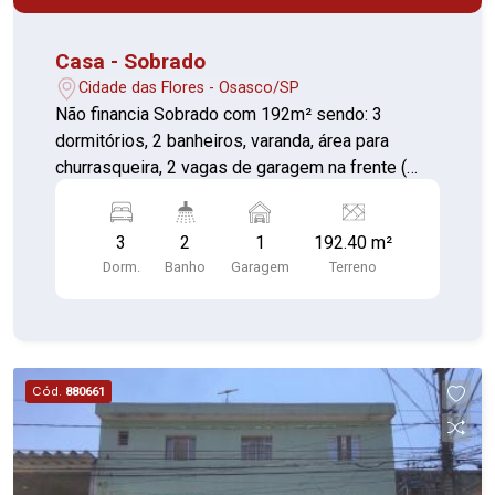
Casa - Sobrado
Cidade das Flores - Osasco/SP
Não financia Sobrado com 192m² sendo: 3
dormitórios, 2 banheiros, varanda, área para
churrasqueira, 2 vagas de garagem na frente (
corredor lateral podendo colocar mais carros).
Ótima localização, próximo a Mercado, Farmácia,
3
2
1
192.40 m²
ponto de ônibus, feira livre e etc.
Dorm.
Banho
Garagem
Terreno
Cód.
880661