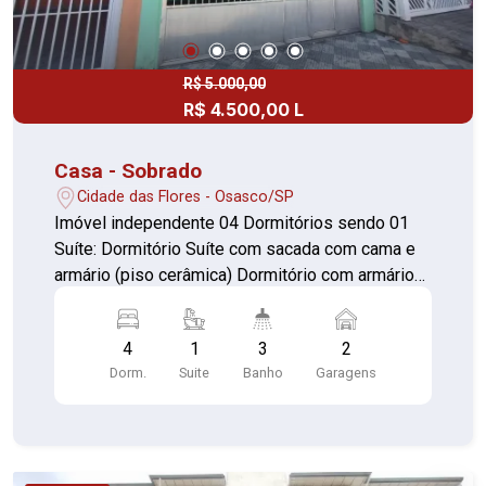
R$ 5.000,00
R$ 4.500,00 L
Casa - Sobrado
Cidade das Flores - Osasco/SP
Imóvel independente 04 Dormitórios sendo 01
Suíte: Dormitório Suíte com sacada com cama e
armário (piso cerâmica) Dormitório com armário
(piso cerâmica) Dormitório (piso cerâmica)
Dormitório (piso cerâmica) Sala c/ despensa
4
1
3
2
(piso porcelanato) Cozinha (piso cerâmica)
Dorm.
Suite
Banho
Garagens
Escritório (piso porcelanato) Banheiro com box
(piso cerâmica) Área de serviço coberta com
churrasqueira coberta (piso cerâmica) Quintal
com banheiro (piso cerâmica) 02 Vagas de
garagem cobertas