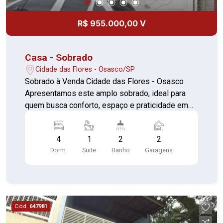
R$ 955.000,00 V
Casa - Sobrado
Cidade das Flores - Osasco/SP
Sobrado à Venda Cidade das Flores - Osasco
Apresentamos este amplo sobrado, ideal para
quem busca conforto, espaço e praticidade em
uma das regiões mais bem localizadas da
cidade! 04 Dormitórios sendo 1 suíte 04
4
1
2
2
Banheiros + 1 Lavabo Sala espaçosa Cozinha
Dorm.
Suite
Banho
Garagens
com armários planejados Copa e despensa
Sacada Área de serviço Churrasqueira para
momentos de lazer 02 Vagas de garagem
Localização Privilegiada: Próximo a comércios,
escolas, ponto de ônibus e estação de trem. Fácil
Cód.
647981
acesso às principais vias da região, excelente