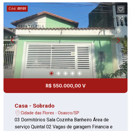
com um bom preço. Agende sua visita e
Cód.
03101
confirme!
R$ 550.000,00 V
Casa - Sobrado
Cidade das Flores - Osasco/SP
03 Dormitórios Sala Cozinha Banheiro Área de
serviço Quintal 02 Vagas de garagem Financia e