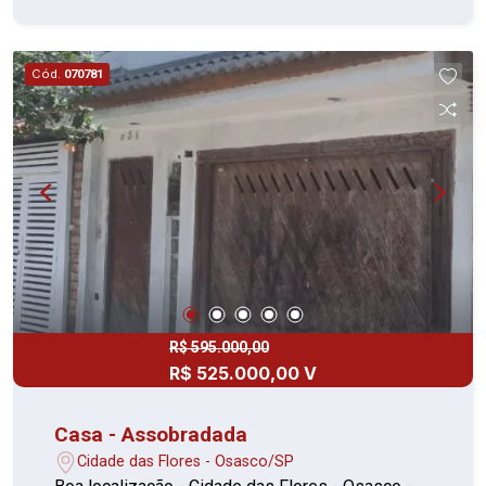
lavanderia e banheiro. Infraestrutura do
Condomínio: Jardim com árvores frutíferas,
perfeito para momentos de lazer. Localização
Cód.
070781
estratégica, com fácil acesso a linhas de ônibus.
Apenas 6 minutos da estação Quitaúna da CPTM.
Próximo a escolas, creches e ao Parque Clóvis
Assaf. Não perca essa excelente oportunidade
de morar em um local tranquilo, mas com fácil
acesso a tudo que você precisa. Agende sua
visita agora mesmo!
R$ 595.000,00
R$ 525.000,00 V
Casa - Assobradada
Cidade das Flores - Osasco/SP