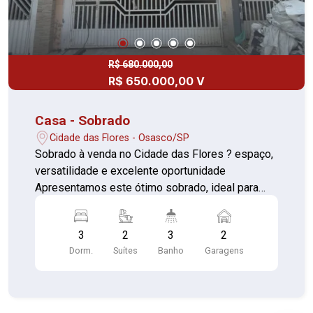
R$ 680.000,00
R$ 650.000,00 V
Casa - Sobrado
Cidade das Flores - Osasco/SP
Sobrado à venda no Cidade das Flores ? espaço,
versatilidade e excelente oportunidade
Apresentamos este ótimo sobrado, ideal para
famílias que buscam conforto e ambientes bem
distribuídos. No piso térreo, o imóvel conta com
3
2
3
2
duas salas amplas, proporcionando espaços
Dorm.
Suítes
Banho
Garagens
distintos para estar e jantar, além de uma cozinha
equipada com armários, garantindo praticidade no
dia a dia. Nos fundos, há uma agradável área com
churrasqueira, perfeita para momentos de lazer. O