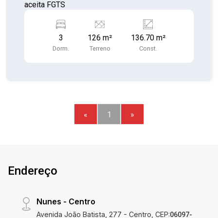
aceita FGTS
3
126 m²
136.70 m²
Dorm.
Terreno
Const.
«
1
»
Endereço
Nunes - Centro
Avenida João Batista, 277 - Centro, CEP:
06097-