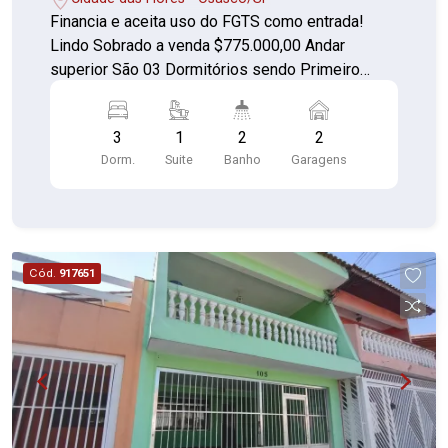
Financia e aceita uso do FGTS como entrada!
Lindo Sobrado a venda $775.000,00 Andar
superior São 03 Dormitórios sendo Primeiro
dorm 1 suíte Segundo dorm com varanda ampla
Terceiro dorm corredor do meio Piso de madeira
3
1
2
2
maciça 1 banheiro Térreo Sala de tv piso de
Dorm.
Suite
Banho
Garagens
madeira maciça com depósito Copa Cozinha
ampla com dispensa Corredor lateral amplo
Churrasqueira elétrica Área de serviço com 01
Lavabo e 01 suíte Garagem coberta para 02
Carros Casa recém reformada pintura nova Vale a
Cód.
917651
pena conferir