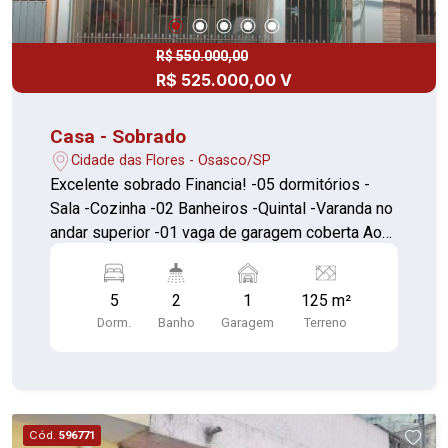
R$ 550.000,00
R$ 525.000,00 V
Casa - Sobrado
Cidade das Flores - Osasco/SP
Excelente sobrado Financia! -05 dormitórios -
Sala -Cozinha -02 Banheiros -Quintal -Varanda no
andar superior -01 vaga de garagem coberta Ao
lado da Escola Elza Batiston e que na Av. passa
as linhas de ônibus 390, 018 e 037.
5
2
1
125 m²
Dorm.
Banho
Garagem
Terreno
Cód.
596771