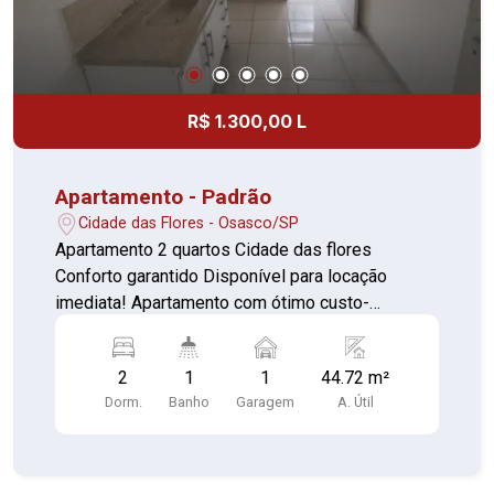
R$ 1.300,00 L
Apartamento - Padrão
Cidade das Flores - Osasco/SP
Apartamento 2 quartos Cidade das flores
Conforto garantido Disponível para locação
imediata! Apartamento com ótimo custo-
benefício e conforto garantido, perfeito para
família. 2 Quartos Sala com Gabinete Cozinha
2
1
1
44.72 m²
Área de serviço ( fechada) 1 Banheiro com box 1
Dorm.
Banho
Garagem
A. Útil
vaga de Garagem coberta Custo acessível
Ambientes bem aproveitados condomínio com
Lazer. Localização prática varias linhas de ônibus
próximas Perfeito para quem busca praticidade e