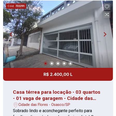
imóvel ainda dispõe de dois cômodos adicionais,
Cód.
722291
sendo uma cozinha e um quarto suíte,
oferecendo uma excelente opção para uso
independente, hóspedes ou até mesmo renda
extra. No piso superior, encontram-se 2
dormitórios, sendo 1 suíte, além de uma varanda
ampla que traz mais ventilação e iluminação
natural aos ambientes. Aceita financiamento,
facilitando a aquisição. Entre em contato para
mais informações e agende uma visita.
R$ 2.400,00 L
Casa térrea para locação - 03 quartos
- 01 vaga de garagem - Cidade das
Flores
Cidade das Flores - Osasco/SP
Sobrado lindo e aconchegante perfeito para