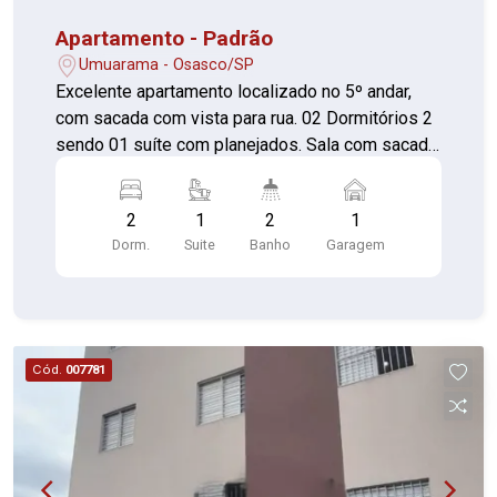
Apartamento - Padrão
Umuarama - Osasco/SP
Excelente apartamento localizado no 5º andar,
com sacada com vista para rua. 02 Dormitórios 2
sendo 01 suíte com planejados. Sala com sacada
envidraçada Cozinha americana com armário
Banheiro com box de vidro Área de serviço 01
2
1
2
1
Vaga de garagem Próximo ao Bradesco - Cidade
Dorm.
Suite
Banho
Garagem
de Deus, Av. Prefeito Hirant Sanazar, Av. Padre
Vicente Melillo *Aceita Financiamento e FGTS*
Aceita permuta por casa Vila Yolanda, Jardim
Oriental, Km 18, Quitaúna, Bela Vista, Cidade das
Flores e Taboão da Serra - Jardim Mont Alegre
Cód.
007781