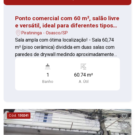
Ponto comercial com 60 m², salão livre
e versátil, ideal para diferentes tipos
de negócios.
Piratininga - Osasco/SP
Sala ampla com ótima localização! - Sala 60,74
m² (piso cerâmica) dividida em duas salas com
paredes de drywall medindo aproximadamente
7,36 m² cada - 01 banheiro 1,99 m² (piso
cerâmica)
1
60.74 m²
Banho
A. Útil
Cód.
130241