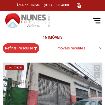
Área do Cliente
|
(011) 3688-4000
16 IMÓVEIS
Refinar Pesquisa
Cód.
731291