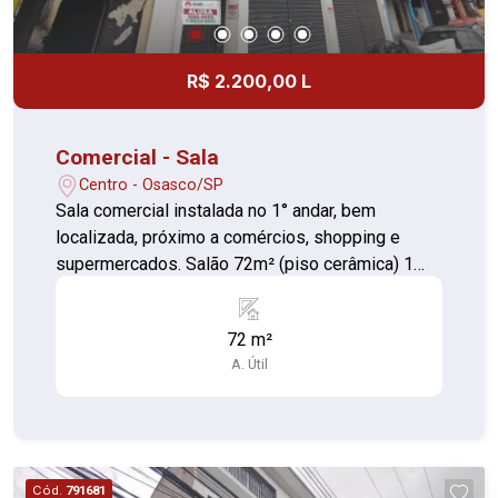
R$ 2.200,00 L
Comercial - Sala
Centro - Osasco/SP
Sala comercial instalada no 1° andar, bem
localizada, próximo a comércios, shopping e
supermercados. Salão 72m² (piso cerâmica) 1
Banheiro individual (piso cerâmica) 1 Banheiro
coletivo no hall (piso cerâmica) Recepção comum
72 m²
para mais 4 salas Sala de frente a rua João
A. Útil
Collino.
Cód.
791681