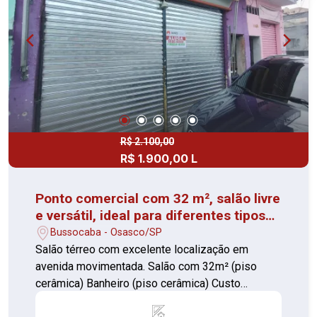
R$ 2.100,00
R$ 1.900,00 L
Ponto comercial com 32 m², salão livre
e versátil, ideal para diferentes tipos
de negócios.
Bussocaba - Osasco/SP
Salão térreo com excelente localização em
avenida movimentada. Salão com 32m² (piso
cerâmica) Banheiro (piso cerâmica) Custo
acessível Ambientes bem aproveitado