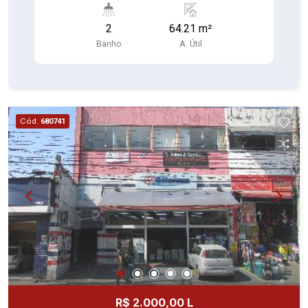
coletivo no hall (piso cerâmica) Recepção comum
2
64.21 m²
para mais 4 salas Sala de frente a rua João
Banho
A. Útil
Collino.
Cód.
680741
R$ 2.000,00 L