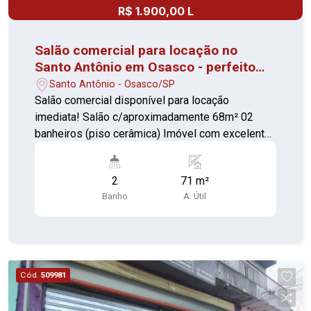
R$ 1.900,00 L
Salão comercial para locação no
Santo Antônio em Osasco - perfeito
para o seu negócio
Santo Antônio - Osasco/SP
Salão comercial disponível para locação
imediata! Salão c/aproximadamente 68m² 02
banheiros (piso cerâmica) Imóvel com excelente
localização, próximo a uma variedade de imóveis
residenciais, o que oferece uma grande
2
71 m²
oportunidade de atrair uma ampla base de
Banho
A. Útil
clientes, dependendo do ramo comercial que for
instalado no local
Cód.
509981