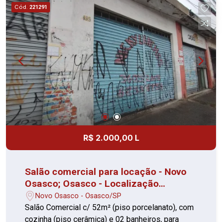
Cód.
221291
R$ 2.000,00 L
Salão comercial para locação - Novo
Osasco; Osasco - Localização
privilegiada
Novo Osasco - Osasco/SP
Salão Comercial c/ 52m² (piso porcelanato), com
cozinha (piso cerâmica) e 02 banheiros, para