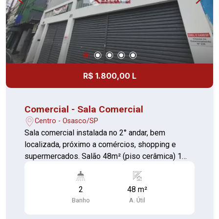
R$ 1.800,00 L
Comercial - Sala Comercial
Centro - Osasco/SP
Sala comercial instalada no 2° andar, bem
localizada, próximo a comércios, shopping e
supermercados. Salão 48m² (piso cerâmica) 1
Banheiro individual (piso cerâmica)
2
48 m²
Banho
A. Útil