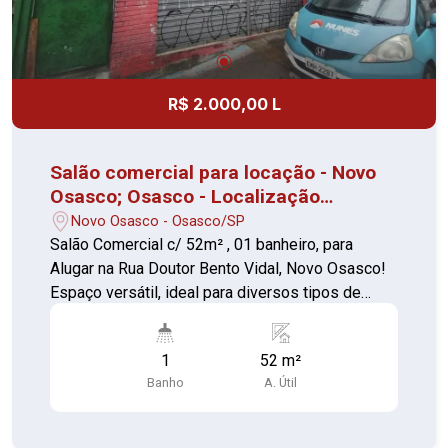
R$ 2.000,00 L
Salão comercial para locação - Novo
Osasco; Osasco - Localização
privilegiada
Novo Osasco - Osasco/SP
Salão Comercial c/ 52m² , 01 banheiro, para
Alugar na Rua Doutor Bento Vidal, Novo Osasco!
Espaço versátil, ideal para diversos tipos de
comércio ou prestação de serviços. -
Localização privilegiada, com grande fluxo de
1
52 m²
pessoas e fácil acesso. - Estrutura pronta para
Banho
A. Útil
uso, com ótimo potencial para personalização.
Não perca esta oportunidade de abrir ou expandir
seu negócio em uma das melhores regiões de