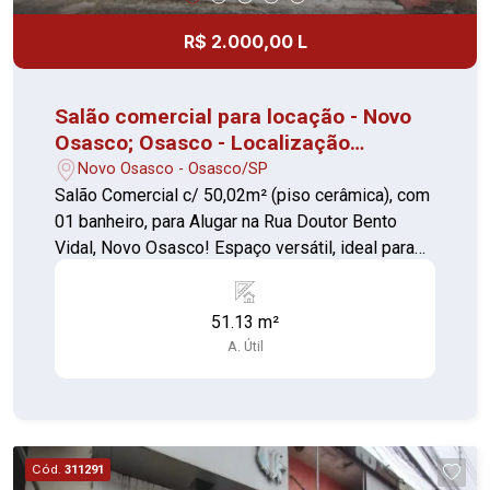
R$ 2.000,00 L
Salão comercial para locação - Novo
Osasco; Osasco - Localização
privilegiada
Novo Osasco - Osasco/SP
Salão Comercial c/ 50,02m² (piso cerâmica), com
01 banheiro, para Alugar na Rua Doutor Bento
Vidal, Novo Osasco! Espaço versátil, ideal para
diversos tipos de comércio ou prestação de
serviços. - Localização privilegiada, com grande
51.13 m²
fluxo de pessoas e fácil acesso. - Estrutura
A. Útil
pronta para uso, com ótimo potencial para
personalização. Não perca esta oportunidade de
abrir ou expandir seu negócio em uma das
melhores regiões de Osasco!
Cód.
311291