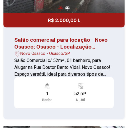
R$ 2.000,00 L
Salão comercial para locação - Novo
Osasco; Osasco - Localização
privilegiada
Novo Osasco - Osasco/SP
Salão Comercial c/ 52m² , 01 banheiro, para
Alugar na Rua Doutor Bento Vidal, Novo Osasco!
Espaço versátil, ideal para diversos tipos de
comércio ou prestação de serviços. -
Localização privilegiada, com grande fluxo de
1
52 m²
pessoas e fácil acesso. - Estrutura pronta para
Banho
A. Útil
uso, com ótimo potencial para personalização.
Não perca esta oportunidade de abrir ou expandir
seu negócio em uma das melhores regiões de
Osasco!