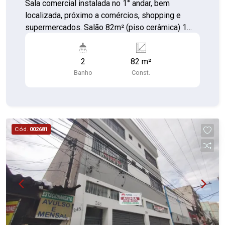
Sala comercial instalada no 1° andar, bem
localizada, próximo a comércios, shopping e
supermercados. Salão 82m² (piso cerâmica) 1
Banheiro individual (piso cerâmica) 1 Banheiro
coletivo no hall (piso cerâmica) Recepção comum
2
82 m²
para mais 4 salas Sala fundos com a rua João
Banho
Const.
Collino.
Cód.
002681