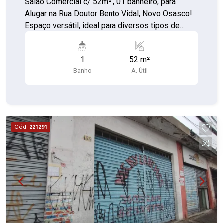
Salão Comercial c/ 52m² , 01 banheiro, para
Alugar na Rua Doutor Bento Vidal, Novo Osasco!
Espaço versátil, ideal para diversos tipos de
comércio ou prestação de serviços. -
Localização privilegiada, com grande fluxo de
1
52 m²
pessoas e fácil acesso. - Estrutura pronta para
Banho
A. Útil
uso, com ótimo potencial para personalização.
Não perca esta oportunidade de abrir ou expandir
seu negócio em uma das melhores regiões de
Osasco!
Cód.
221291