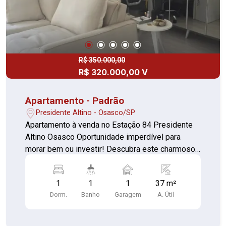
R$ 350.000,00
R$ 320.000,00 V
Apartamento - Padrão
Presidente Altino - Osasco/SP
Apartamento à venda no Estação 84 Presidente
Altino Osasco Oportunidade imperdível para
morar bem ou investir! Descubra este charmoso
apartamento de 36m², perfeito para quem busca
praticidade, conforto e uma excelente localização
1
1
1
37 m²
em Presidente Altino, Osasco. 1 dormitório com
Dorm.
Banho
Garagem
A. Útil
armário planejado Sala aconchegante com sacada
Cozinha com armário e lavanderia integrada
Banheiro com gabinete 1 vaga de garagem