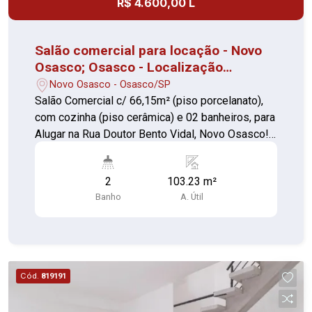
R$ 4.600,00 L
Salão comercial para locação - Novo
Osasco; Osasco - Localização
privilegiada
Novo Osasco - Osasco/SP
Salão Comercial c/ 66,15m² (piso porcelanato),
com cozinha (piso cerâmica) e 02 banheiros, para
Alugar na Rua Doutor Bento Vidal, Novo Osasco!
Espaço versátil, ideal para diversos tipos de
comércio ou prestação de serviços. -
2
103.23 m²
Localização privilegiada, com grande fluxo de
Banho
A. Útil
pessoas e fácil acesso. - Estrutura pronta para
uso, com ótimo potencial para personalização.
Não perca esta oportunidade de abrir ou expandir
seu negócio em uma das melhores regiões de
Osasco!
Cód.
819191