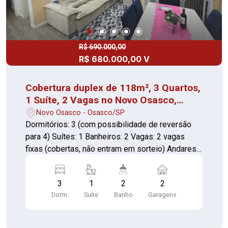
R$ 690.000,00
R$ 680.000,00 V
Cobertura duplex de 118m², 3 Quartos,
1 Suíte, 2 Vagas no Novo Osasco,
Osasco/SP
Novo Osasco - Osasco/SP
Dormitórios: 3 (com possibilidade de reversão
para 4) Suítes: 1 Banheiros: 2 Vagas: 2 vagas
fixas (cobertas, não entram em sorteio) Andares:
2 (cobertura duplex com escada em granito)
Sacada: lateral, com pia e fechamento em vidro
3
1
2
2
com persiana Terraço: envidraçamento total estilo
Dorm.
Suite
Banho
Garagens
cortina de vidro Diferenciais Armários planejados
na cozinha, quartos e banheiros Mesa de
escritório + armários aéreos Granitos e