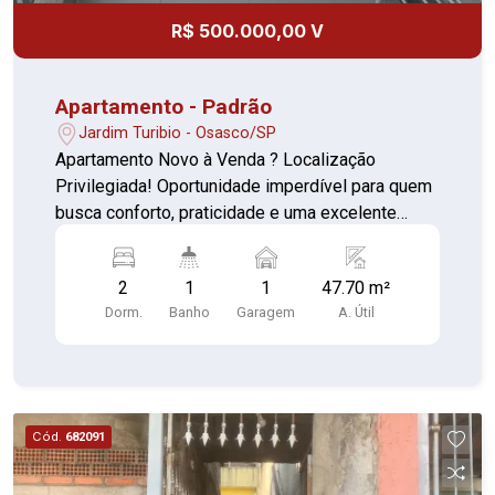
R$ 500.000,00 V
Apartamento - Padrão
Jardim Turibio - Osasco/SP
Apartamento Novo à Venda ? Localização
Privilegiada! Oportunidade imperdível para quem
busca conforto, praticidade e uma excelente
localização! Detalhes do imóvel: 2 dormitórios
bem iluminados Sala aconchegante Cozinha
2
1
1
47.70 m²
funcional Lavanderia integrada Varanda 1 vaga de
Dorm.
Banho
Garagem
A. Útil
garagem Localização estratégica: Próximo a
Escolas, Shoppings, Supermercados, Farmácias,
Hospitais, Academias, Restaurantes e Bancos.
Fácil acesso ao Rodoanel ? perfeito para quem
precisa se deslocar com agilidade pela cidade e
Cód.
682091
região!