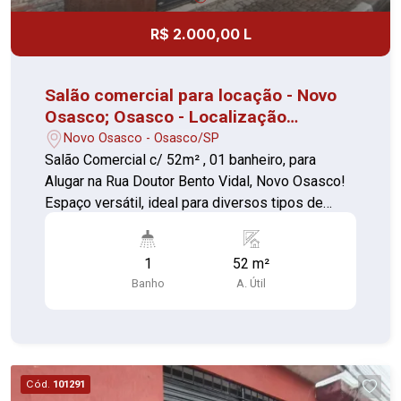
R$ 2.000,00 L
Salão comercial para locação - Novo
Osasco; Osasco - Localização
privilegiada
Novo Osasco - Osasco/SP
Salão Comercial c/ 52m² , 01 banheiro, para
Alugar na Rua Doutor Bento Vidal, Novo Osasco!
Espaço versátil, ideal para diversos tipos de
comércio ou prestação de serviços. -
Localização privilegiada, com grande fluxo de
1
52 m²
pessoas e fácil acesso. - Estrutura pronta para
Banho
A. Útil
uso, com ótimo potencial para personalização.
Não perca esta oportunidade de abrir ou expandir
seu negócio em uma das melhores regiões de
Osasco!
Cód.
101291