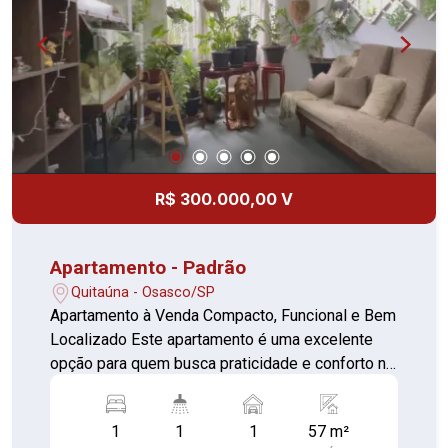
público. Possui fácil acesso ás principais vias da
cidade, próximo a pontos de interesse da região,
como estão de Trem de Osasco e Presidente
Altino, terminal de ônibus, Shoppings Center,
Mercado Municipal de Osasco.
R$ 300.000,00 V
Apartamento - Padrão
Quitaúna - Osasco/SP
Apartamento à Venda Compacto, Funcional e Bem
Localizado Este apartamento é uma excelente
opção para quem busca praticidade e conforto no
dia a dia urbano. Com 1 quarto, 1 banheiro e 1
vaga de estacionamento, o imóvel oferece tudo o
1
1
1
57 m²
que você precisa em um espaço compacto e