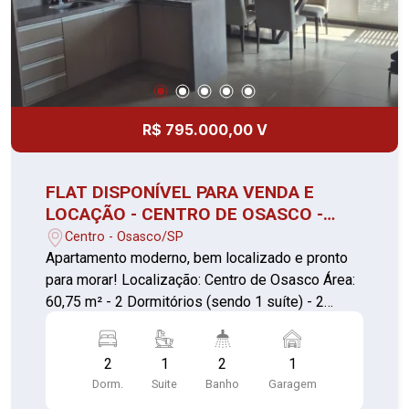
para morar. É entrar e viver com conforto e bom
gosto. Agende uma visita e surpreenda-se com
cada detalhe.
R$ 795.000,00 V
FLAT DISPONÍVEL PARA VENDA E
LOCAÇÃO - CENTRO DE OSASCO -
60,75 m² - LAZER COMPLETO
Centro - Osasco/SP
Apartamento moderno, bem localizado e pronto
para morar! Localização: Centro de Osasco Área:
60,75 m² - 2 Dormitórios (sendo 1 suíte) - 2
Banheiros (suíte + lavabo) - 1 Vaga de garagem
coberta Destaques do imóvel: Excelente
2
1
2
1
acabamento Sala e cozinha integradas Móveis
Dorm.
Suite
Banho
Garagem
planejados de alta qualidade Cooktop, forno e