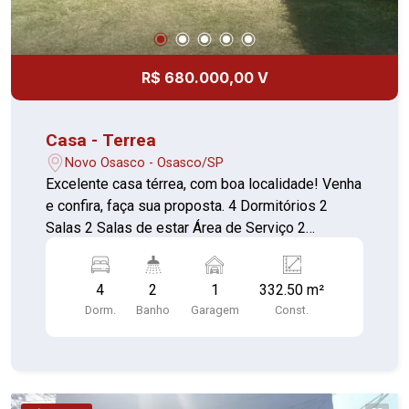
R$ 680.000,00 V
Casa - Terrea
Novo Osasco - Osasco/SP
Excelente casa térrea, com boa localidade! Venha
e confira, faça sua proposta. 4 Dormitórios 2
Salas 2 Salas de estar Área de Serviço 2
Cozinhas 2 Banheiros Quintal e Vaga de garagem
- com espaço de até 10 veículos Duas casas
4
2
1
332.50 m²
com acabamento em porcelana , extenso quintal
Dorm.
Banho
Garagem
Const.
gramado em cima e nos fundos , casas alugadas.