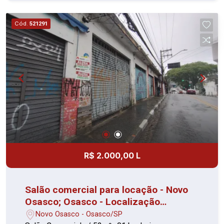
mármores já instalados Lustre decorativo na sala
de jantar Aquecedor a gás digital (atende
Cód.
521291
banheiros + cozinha) Fechadura digital na entrada
Banheiros com box de vidro Área gourmet no
terraço Observações: Imóvel em excelente
estado, reformado pelos proprietários atuais,
único uso desde entrega pela construtora.
Apartamento | Área útil: 118 m² Condomínio:
Portaria 24h Piscina Playground Salão de festas
com moveis planejados , sofá, mesas e cadeiras
Churrasqueira. Localização: Próximo a padarias,
mercados, farmácias, açougues, hortifrútis,
transporte público A 15min do Centro de Osasco.
R$ 2.000,00 L
Salão comercial para locação - Novo
Osasco; Osasco - Localização
privilegiada
Novo Osasco - Osasco/SP