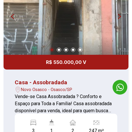
R$ 550.000,00 V
Casa - Assobradada
Novo Osasco - Osasco/SP
Vende-se Casa Assobradada ? Conforto e
Espaço para Toda a Família! Casa assobradada
disponível para venda, ideal para quem busca
conforto, praticidade e um excelente espaço
interno! Características do imóvel: 3 dormitórios
3
1
2
247 m²
amplos Sala de estar aconchegante Cozinha