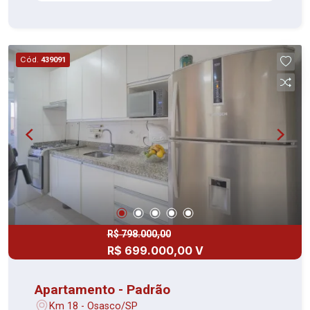
micro-ondas embutidos Armários embutidos nos
quartos Sacada envidraçada com vista livre
Lavabo moderno Ar Condicionado em todos os
ambientes Documentação 100% OK - Aceita
Cód.
439091
financiamento e uso de FGTS Condomínio com
lazer completo: Piscina, academia, salão de
festas, playground, churrasqueira, espaço
gourmet, e muito mais! Agende sua visita e venha
conhecer o seu novo lar no coração de Osasco!
R$ 798.000,00
R$ 699.000,00 V
Apartamento - Padrão
Km 18 - Osasco/SP