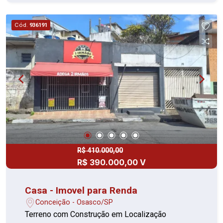
coberta Lazer completo no condomínio:
Academia Piscina Brinquedoteca Churrasqueira
Cód.
936191
Salão de festas Espaço gourmet Salão de jogos
Localizado em uma região estratégica, próximo a
comércios, transporte público e com fácil acesso
às principais vias da cidade. Estação 84 ?
Presidente Altino, Osasco Agende sua visita e
venha conhecer o seu novo lar! Entre em contato
para mais informações.
R$ 410.000,00
R$ 390.000,00 V
Casa - Imovel para Renda
Conceição - Osasco/SP
Terreno com Construção em Localização