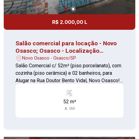
R$ 2.000,00 L
Salão comercial para locação - Novo
Osasco; Osasco - Localização
privilegiada
Novo Osasco - Osasco/SP
Salão Comercial c/ 52m² (piso porcelanato), com
cozinha (piso cerâmica) e 02 banheiros, para
Alugar na Rua Doutor Bento Vidal, Novo Osasco!
Espaço versátil, ideal para diversos tipos de
comércio ou prestação de serviços. -
52 m²
Localização privilegiada, com grande fluxo de
A. Útil
pessoas e fácil acesso. - Estrutura pronta para
uso, com ótimo potencial para personalização.
Não perca esta oportunidade de abrir ou expandir
seu negócio em uma das melhores regiões de