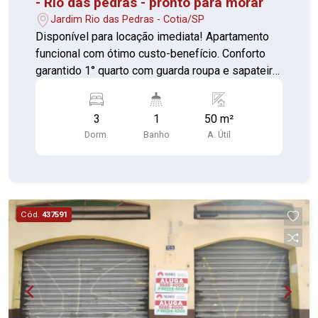
- Rio das pedras - pronto para morar
Jardim Rio das Pedras - Cotia/SP
Disponível para locação imediata! Apartamento
funcional com ótimo custo-benefício. Conforto
garantido 1° quarto com guarda roupa e sapateira
2° quarto com guarda roupa 3° quarto sem
moveis Sala com sanka de gesso bem iluminada
3
1
50 m²
Cozinha com armário planejado Área de serviço
Dorm.
Banho
A. Útil
com planejado Banheiro com box de vidro
próximo a mercados, padarias, farmácias,
diversos comércios e fácil acesso às principais
vias da região, Custo acessível Ambientes bem
aproveitados Condomínio funcional Localização
Cód.
437591
prática Perfeito para quem busca praticidade e
conforto com um bom preço. Agende sua visita e
confirme!