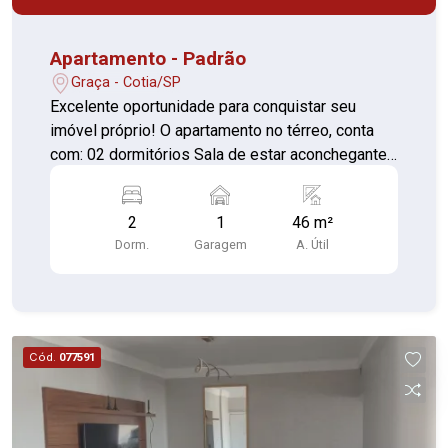
Apartamento - Padrão
Graça - Cotia/SP
Excelente oportunidade para conquistar seu
imóvel próprio! O apartamento no térreo, conta
com: 02 dormitórios Sala de estar aconchegante
Cozinha funcional Banheiro Vaga de garagem O
condomínio oferece: Salão de festas
2
1
46 m²
Churrasqueira Playground Ambiente familiar e
Dorm.
Garagem
A. Útil
agradável Financia e aceita FGTS! Além disso, o
imóvel pode ser financiado e aceita utilização de
FGTS, facilitando a realização do seu sonho da
casa própria. Ideal para quem busca conforto,
segurança e praticidade em uma ótima
Cód.
077591
localização de Cotia. Entre em contato para mais
informações e agende sua visita!