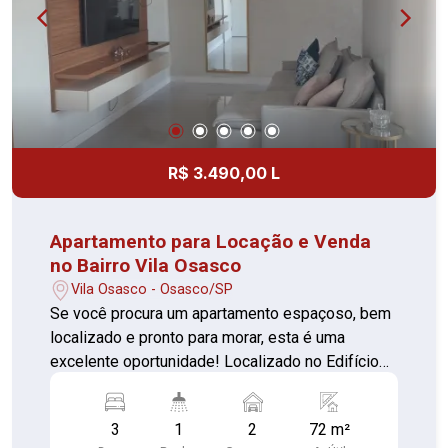
R$ 3.490,00 L
Apartamento para Locação e Venda
no Bairro Vila Osasco
Vila Osasco - Osasco/SP
Se você procura um apartamento espaçoso, bem
localizado e pronto para morar, esta é uma
excelente oportunidade! Localizado no Edifício
Paris, na Vila Osasco, este apartamento possui
72 m² muito bem distribuídos. São 3 dormitórios,
3
1
2
72 m²
sendo um deles com sacada, proporcionando