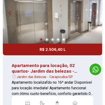
R$ 2.506,40 L
Apartamento para locação, 02
quartos- Jardim das belezas -
Condominio Square Carapicuiba
Jardim das Belezas - Carapicuíba/SP
Apartamento localizafdo no 16º andar Disponível
para locação imediata! Apartamento funcional
com ótimo custo-benefício, conforto garantido 02
quartos sendo 01 suíte Sala Cozinha Área de
serviço Banheiro social 1 vaga de garagem Com