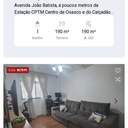
Avenida João Batista, á poucos metros da
Estação CPTM Centro de Osasco e do Calçadão
de Osasco! 190 metros quadrados! OBS: A parte
de cima não faz parte da venda, são matriculas
1
190 m²
190 m²
individualizadas!
Banho
Terreno
A. Útil
Cód.
827591