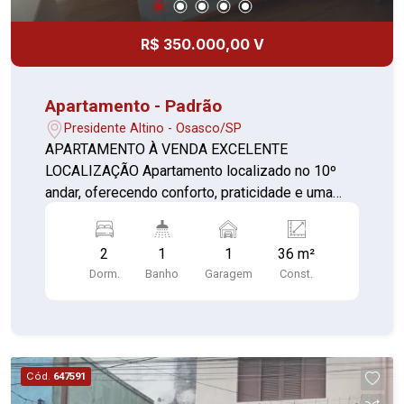
R$ 350.000,00 V
Apartamento - Padrão
Presidente Altino - Osasco/SP
APARTAMENTO À VENDA EXCELENTE
LOCALIZAÇÃO Apartamento localizado no 10º
andar, oferecendo conforto, praticidade e uma
ótima infraestrutura de lazer para toda a família.
Características do imóvel: 2 dormitórios, sendo 1
2
1
1
36 m²
com armário planejado Sala ampla e bem
Dorm.
Banho
Garagem
Const.
iluminada Cozinha com armários Banheiro Área
de serviço 1 vaga de garagem Infraestrutura do
condomínio: Playground Piscina Churrasqueira
Salão de festas Portaria e segurança Excelente
opção para quem busca morar com conforto em
Cód.
647591
uma localização privilegiada, próximo a