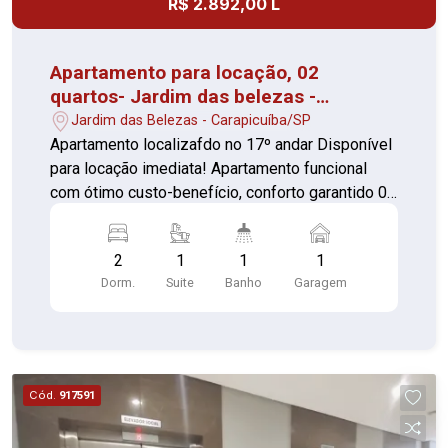
R$ 2.892,00 L
Apartamento para locação, 02
quartos- Jardim das belezas -
Condominio Square Carapicuiba
Jardim das Belezas - Carapicuíba/SP
Apartamento localizafdo no 17º andar Disponível
para locação imediata! Apartamento funcional
com ótimo custo-benefício, conforto garantido 02
quartos sendo 01 suíte Sala Cozinha Área de
serviço Banheiro social 1 vaga de garagem Com
2
1
1
1
portaria 24 horas, elevador, academia, piscina,
Dorm.
Suite
Banho
Garagem
quadra esportiva, salão de festas, playground,
sauna, salão de jogos e brinquedoteca Perfeito
para quem busca praticidade e conforto com um
bom preço. Agende sua visita e confirme
Cód.
917591