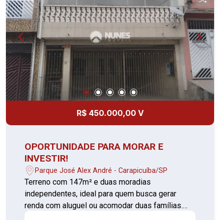
D?Abril, em Osasco/SP, próximo a
supermercados, padarias, escolas, bancos e
diversos comércios, garantindo facilidade para o
dia a dia. Um imóvel completo, que une espaço,
conforto e excelente localização, perfeito para
morar ou investir. Entre em contato para mais
informações
R$ 450.000,00 V
OPORTUNIDADE PARA MORAR E
INVESTIR!
Parque José Alex André - Carapicuíba/SP
Terreno com 147m² e duas moradias
independentes, ideal para quem busca gerar
renda com aluguel ou acomodar duas famílias.
Casa 01 3 dormitórios, sendo 1 suíte Sala