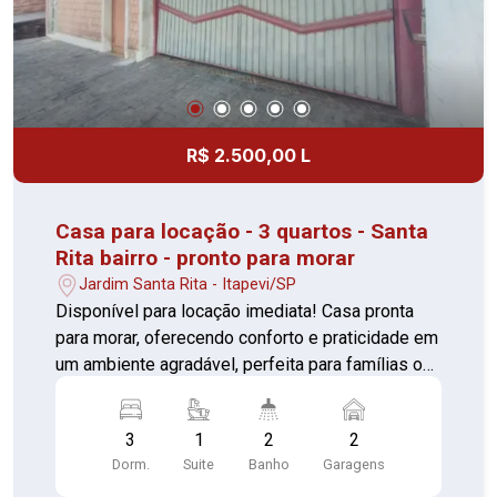
bancário Aceita utilização de FGTS Excelente
opção para investidores que desejam ampliar sua
carteira imobiliária ou para quem busca um
imóvel com potencial de renda imediata.
R$ 2.500,00 L
Casa para locação - 3 quartos - Santa
Rita bairro - pronto para morar
Jardim Santa Rita - Itapevi/SP
Disponível para locação imediata! Casa pronta
para morar, oferecendo conforto e praticidade em
um ambiente agradável, perfeita para famílias ou
casais. Possui salão de beleza feminino no local,
com entrada compartilhada separado por porta de
3
1
2
2
segurança na escada, água e luz individual. 3
Dorm.
Suite
Banho
Garagens
Quartos sendo 1 suíte Sala Varanda Cozinha