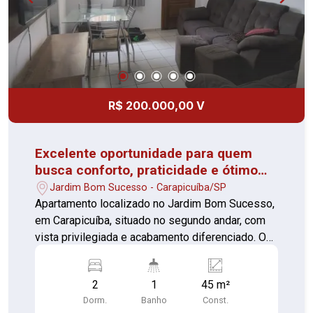
de locações já consolidadas. Ideal para
investidores que desejam gerar renda passiva
com imóveis residenciais e comerciais. Entre em
contato para mais informações e agendamento
de visita.
R$ 200.000,00 V
Excelente oportunidade para quem
busca conforto, praticidade e ótimo
acabamento!
Jardim Bom Sucesso - Carapicuíba/SP
Apartamento localizado no Jardim Bom Sucesso,
em Carapicuíba, situado no segundo andar, com
vista privilegiada e acabamento diferenciado. O
imóvel conta com: 2 dormitórios Sala ampla
Cozinha Banheiro Área de serviço 1 vaga de
2
1
45 m²
garagem Soleira em mármore Excelente
Dorm.
Banho
Const.
acabamento Churrasqueira Salão de festas no