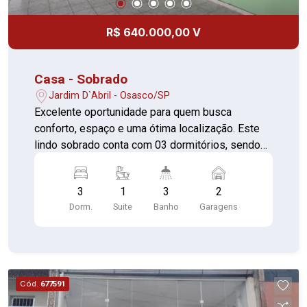
R$ 640.000,00 V
Casa - Sobrado
Jardim D`Abril - Osasco/SP
Excelente oportunidade para quem busca
conforto, espaço e uma ótima localização. Este
lindo sobrado conta com 03 dormitórios, sendo
01 suíte, oferecendo ambientes amplos, bem
distribuídos e aconchegantes, ideal para famílias
3
1
3
2
que valorizam praticidade e qualidade de vida.
Dorm.
Suite
Banho
Garagens
Características do imóvel: * 03 dormitórios
espaçosos e bem iluminados * 01 suíte com
privacidade e conforto * Sala ampla para
momentos de convivência * Cozinha funcional *
Banheiro social * Área de serviço * 02 vagas de
Cód.
677591
garagem Área total: 260 m² Localizado no Jardim