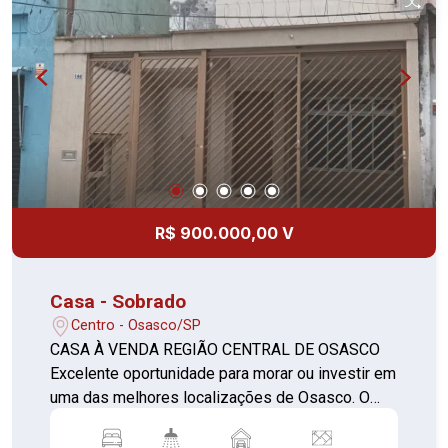
comércios, escolas, transporte público e
principais vias de acesso. Vale a pena conferir!
Agende sua visita e conheça seu novo lar.
R$ 900.000,00 V
Casa - Sobrado
Centro - Osasco/SP
CASA À VENDA REGIÃO CENTRAL DE OSASCO
Excelente oportunidade para morar ou investir em
uma das melhores localizações de Osasco. O
imóvel conta com: Garagem para 1 carro Sala
ampla Cozinha Banheiro social Lavanderia