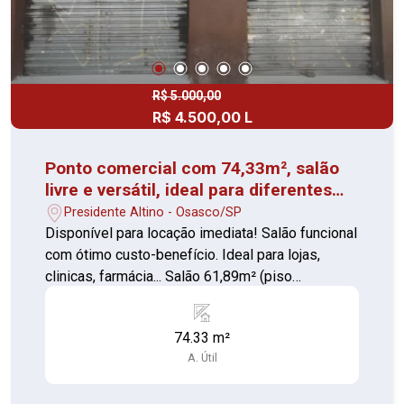
R$ 5.000,00
R$ 4.500,00 L
Ponto comercial com 74,33m², salão
livre e versátil, ideal para diferentes
tipos de negócios.
Presidente Altino - Osasco/SP
Disponível para locação imediata! Salão funcional
com ótimo custo-benefício. Ideal para lojas,
clinicas, farmácia... Salão 61,89m² (piso
porcelanato) Banheiro (piso porcelanato) lavabo
(piso porcelanato) Proximo a estação de Osasco,
74.33 m²
tranporte publico para varias regiões, Shopping e
A. Útil
comercio em geral