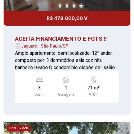
R$ 478.000,00 V
ACEITA FINANCIAMENTO E FGTS !!
Jaguare - São Paulo/SP
Amplo apartamento, bem localizado, 12º andar,
composto por: 3 dormitórios sala cozinha
banheiro lavabo O condomínio dispõe de : salão
de festas playground churrasqueira 1 vaga de
garagem Vale a pena conferir!!
3
1
71 m²
Dorm.
Garagem
A. Útil
Cód.
527591