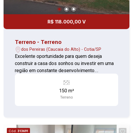
R$ 118.000,00 V
Terreno - Terreno
dos Pereiras (Caucaia do Alto) - Cotia/SP
Excelente oportunidade para quem deseja
construir a casa dos sonhos ou investir em uma
região em constante desenvolvimento.
Características do imóvel: Terreno plano, pronto
para construir. Fácil acesso pela Estrada dos
150 m²
Pereiras. Região tranquila e com excelente
Terreno
potencial de valorização. Proprietário aceita
proposta. Entre em contato para mais
informações, agende uma visita e conheça esta
excelente oportunidade de investimento.
Cód.
313691