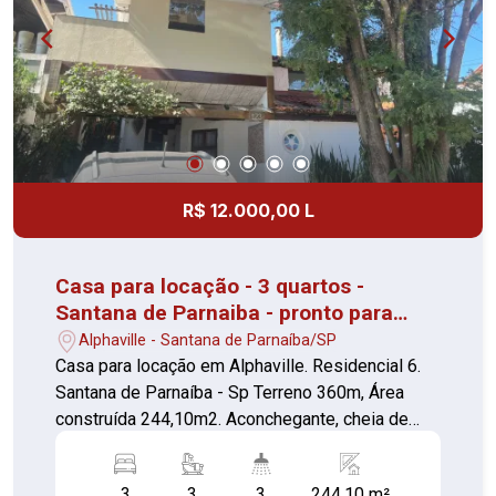
uma região valorizada de Osasco, com fácil
acesso a escolas, supermercados, transporte
público e diversas opções de comércio e
serviços.
R$ 12.000,00 L
Casa para locação - 3 quartos -
Santana de Parnaiba - pronto para
morar
Alphaville - Santana de Parnaíba/SP
Casa para locação em Alphaville. Residencial 6.
Santana de Parnaíba - Sp Terreno 360m, Área
construída 244,10m2. Aconchegante, cheia de
charme, alegre, feita pra quem gosta de estilo,
simplicidade e muito verde. 3 Quartos com suíte
3
3
3
244.10 m²