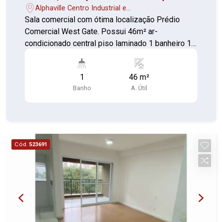
negócios.
Alphaville Centro Industrial e
Empresarial/Alphaville. - Barueri/SP
Sala comercial com ótima localização Prédio
Comercial West Gate. Possui 46m² ar-
condicionado central piso laminado 1 banheiro 1
vaga de garagem coberta, Muito bem localizada
ao lado do Shopping Iguatemi
1
46 m²
Banho
A. Útil
Cód.
523691