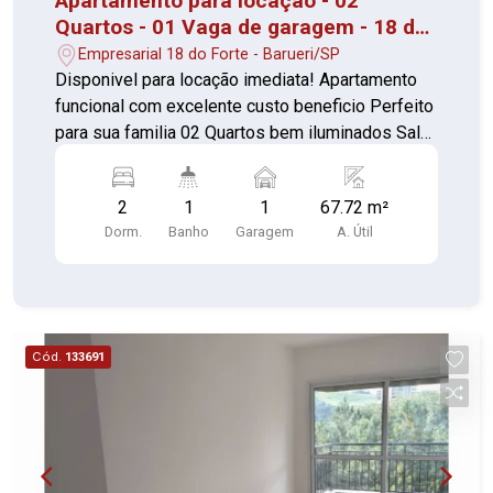
Apartamento para locação - 02
Quartos - 01 Vaga de garagem - 18 do
Forte/Alphaville
Empresarial 18 do Forte - Barueri/SP
Disponivel para locação imediata! Apartamento
funcional com excelente custo beneficio Perfeito
para sua familia 02 Quartos bem iluminados Sala
ampla com sacada Cozinha com armários 01
Banheiro com box e gabinete Lavanderia
2
1
1
67.72 m²
separada 01 Vaga de garagem Com portaria 24
Dorm.
Banho
Garagem
A. Útil
horas, elevador, academia, piscina, salão de
festas, churrasqueira, playground, sauna, salão de
jogos e brinquedoteca Agende sua visita e
confirme!
Cód.
133691