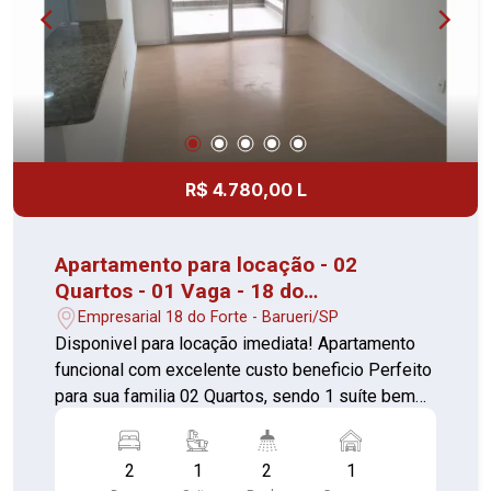
seu novo imóvel em uma das regiões mais
práticas e valorizadas de Carapicuíba.
R$ 4.780,00 L
Apartamento para locação - 02
Quartos - 01 Vaga - 18 do
Forte/Alphaville
Empresarial 18 do Forte - Barueri/SP
Disponivel para locação imediata! Apartamento
funcional com excelente custo beneficio Perfeito
para sua familia 02 Quartos, sendo 1 suíte bem
iluminados Sala ampla com sacada Cozinha com
armários 02 Banheiros, sendo 1 da suíte com box
2
1
2
1
e gabinete Lavanderia separada 01 Vaga de