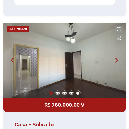
gabinete (piso cerâmica) - Varanda (piso
cerâmica) - 01 vaga de garagem Excelente
localização no Condomínio Mix Altino, próximo à
Estação Presidente Altino, ao Super Shopping
Cód.
982691
Osasco e ao Shopping União. A região conta com
fácil acesso às Marginais Pinheiros e Tietê, à
Rodovia Castello Branco, além de ampla
variedade de comércios, serviços, escolas e
transporte público.
R$ 780.000,00 V
Casa - Sobrado