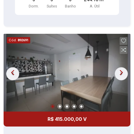
2 Salas Cozinha Copa Lavanderia 3 Banheiro sala
Dorm.
Suítes
Banho
A. Útil
de lazer ou atelier área gourmet piscina Obs.: não
e mobiliado. Em rua muito bem situada . Para
quem sonha se sentir na praia ou no campo, com
todas as facilidades que Alphaville proporciona.
Área de esportes, lazer, academia no condomínio.
Cód.
892691
Ponto de ônibus , centro comercial de apoio em
frente à portaria.
R$ 415.000,00 V