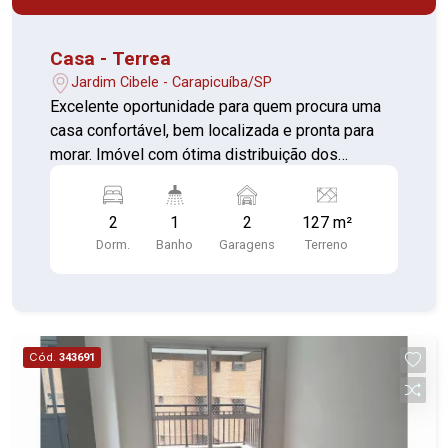
Casa - Terrea
Jardim Cibele - Carapicuíba/SP
Excelente oportunidade para quem procura uma
casa confortável, bem localizada e pronta para
morar. Imóvel com ótima distribuição dos
ambientes e amplo quintal. Localizado em uma
região com completa infraestrutura, próximo a
2
1
2
127 m²
supermercados, comércio, transporte público e
Dorm.
Banho
Garagens
Terreno
serviços essenciais. Características do imóvel: 2
dormitórios Sala Cozinha Banheiro Área de
serviço Quintal amplo 2 vagas de garagem
Diferenciais: Imóvel vago, pronto para ocupação
Excelente localização Próximo a comércios
Cód.
343691
variados Próximo a posto de saúde Fácil acesso
ao transporte público, com ponto de ônibus nas
proximidades. Agende uma visita e conheça de
perto esta excelente oportunidade de adquirir