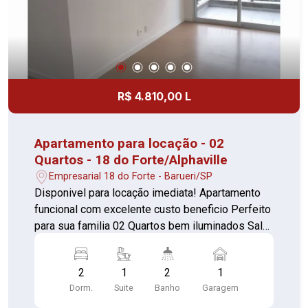
R$ 4.810,00 L
Apartamento para locação - 02
Quartos - 18 do Forte/Alphaville
Empresarial 18 do Forte - Barueri/SP
Disponivel para locação imediata! Apartamento
funcional com excelente custo beneficio Perfeito
para sua familia 02 Quartos bem iluminados Sala
ampla com sacada Cozinha com armários 02
Banheiros, sendo 1 da suíte com box e gabinete
2
1
2
1
Lavanderia separada 01 Vaga de garagem Com
Dorm.
Suite
Banho
Garagem
portaria 24 horas, elevador, academia, piscina,