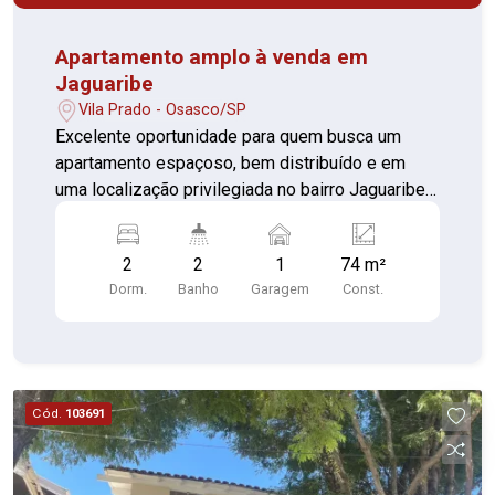
Apartamento amplo à venda em
Jaguaribe
Vila Prado - Osasco/SP
Excelente oportunidade para quem busca um
apartamento espaçoso, bem distribuído e em
uma localização privilegiada no bairro Jaguaribe,
em Osasco. Este imóvel oferece ambientes
amplos e confortáveis, ideal para famílias que
2
2
1
74 m²
valorizam praticidade, conforto e qualidade de
Dorm.
Banho
Garagem
Const.
vida. Condomínio com excelente custo-benefício
e fácil acesso aos principais comércios e
serviços da região. Características do imóvel: 2
dormitórios Sala de estar Sala de jantar Cozinha
Área de serviço 1 banheiro 1 vaga de garagem
Cód.
103691
Apartamento amplo e espaçoso Agende sua
visita e conheça este excelente apartamento.
Uma ótima opção para quem deseja morar em