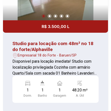
R$ 3.500,00 L
Studio para locação com 48m² no 18
do forte/Alphaville
Empresarial 18 do Forte - Barueri/SP
Disponivel para locação imediata! Studio com
localização privilegiada Cozinha com armário
Quarto/Sala com sacada 01 Banheiro Lavanderia
Varanda; área para descanso 01 Vaga de
garagem Com portaria 24 horas, elevador,
1
1
1
48.20 m²
academia, piscina, salão de festas, churrasqueira,
Dorm.
Banho
Garagem
A. Útil
playground, sauna, salão de jogos e
brinquedoteca Agende sua visita e confirme!