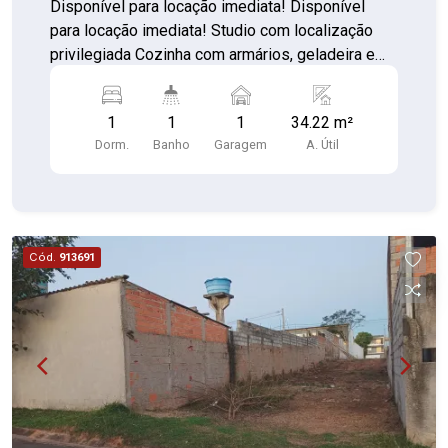
Disponível para locação imediata! Disponível
para locação imediata! Studio com localização
privilegiada Cozinha com armários, geladeira e
fogão Quarto/Sala com sacada 01 Banheiro com
box de vidro 01 Vaga de garagem Contando com
1
1
1
34.22 m²
portaria 24 horas, elevador, academia, piscina,
Dorm.
Banho
Garagem
A. Útil
salão de festas, gás encanado, churrasqueira,
playground, sauna e lavanderia no prédio
Cód.
913691