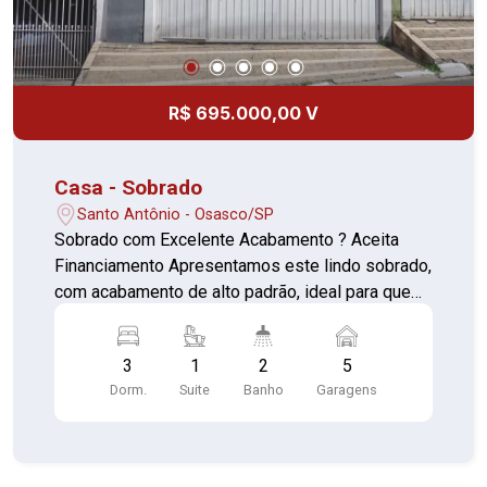
R$ 695.000,00 V
Casa - Sobrado
Santo Antônio - Osasco/SP
Sobrado com Excelente Acabamento ? Aceita
Financiamento Apresentamos este lindo sobrado,
com acabamento de alto padrão, ideal para quem
busca conforto, espaço e praticidade. O imóvel
aceita financiamento e oferece uma excelente
3
1
2
5
distribuição dos ambientes. Características do
Dorm.
Suite
Banho
Garagens
imóvel: 03 dormitórios, sendo 01 suíte; Sala
ampla e bem iluminada; Cozinha com armários
planejados; Área de serviço; Área gourmet com
churrasqueira, perfeita para reunir familiares e