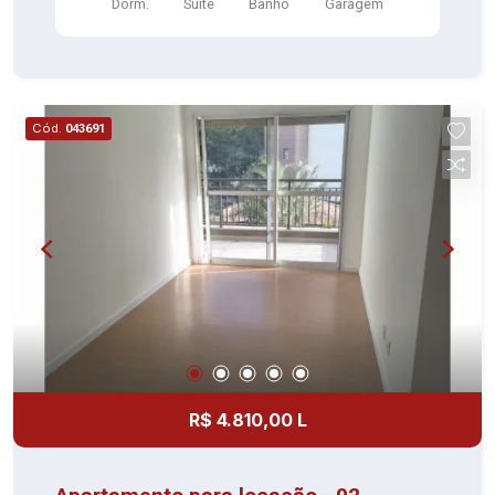
Dorm.
Suite
Banho
Garagem
garagem Com portaria 24 horas, elevador,
academia, piscina, salão de festas, churrasqueira,
playground, sauna, salão de jogos e
brinquedoteca Agende sua visita e confirme!
Cód.
043691
R$ 4.810,00 L