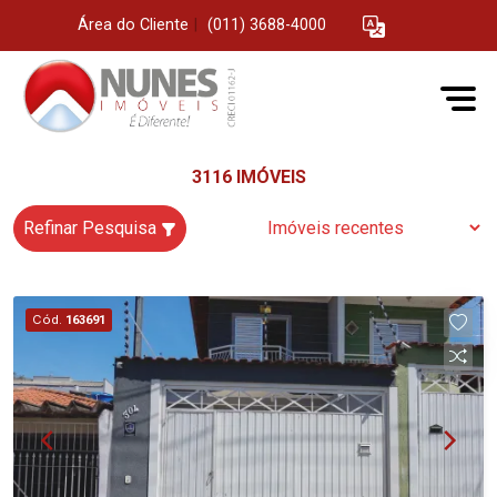
Área do Cliente
|
(011) 3688-4000
3116 IMÓVEIS
Refinar Pesquisa
Cód.
163691