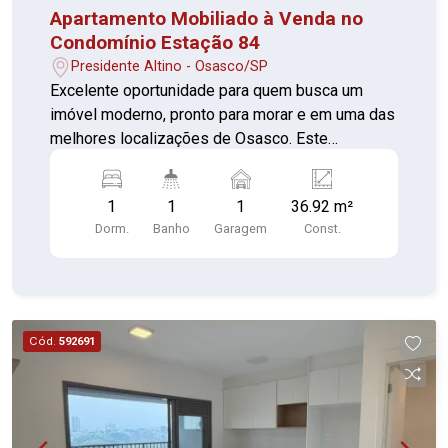
Apartamento Mobiliado à Venda no
Condomínio Estação 84
Presidente Altino - Osasco/SP
Excelente oportunidade para quem busca um
imóvel moderno, pronto para morar e em uma das
melhores localizações de Osasco. Este
apartamento reúne conforto, praticidade e ótimo
acabamento, além de estar a apenas 600 metros
1
1
1
36.92 m²
da Estação Osasco, proporcionando fácil acesso
Dorm.
Banho
Garagem
Const.
ao transporte público e às principais vias da
região. O imóvel está totalmente mobiliado, conta
com móveis planejados de alta qualidade em
todos os ambientes e uma varanda integrada à
sala com fechamento em vidro, oferecendo um
Cód.
592691
espaço elegante, funcional e uma agradável vista
para o pôr do sol. Características do imóvel: 1
dormitório Sala ampla Cozinha Área de serviço 1
banheiro Varanda integrada à sala com