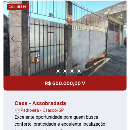
amigos; 05 vagas de garagem. Uma ótima
Cód.
853691
oportunidade para quem deseja morar em um
imóvel completo, com excelente acabamento e
pronto para receber sua família. Agende uma
visita e conheça todos os detalhes.
R$ 600.000,00 V
Casa - Assobradada
Padroeira - Osasco/SP
Excelente oportunidade para quem busca
conforto, praticidade e excelente localização!