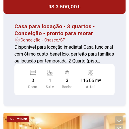
R$ 3.500,00 L
Casa para locação - 3 quartos -
Conceição - pronto para morar
Conceição - Osasco/SP
Disponível para locação imediata! Casa funcional
com ótimo custo-benefício, perfeito para famílias
ou locação por temporada. 2 Quarto (piso
madeira) sendo um suíte com box de vidro Sala
(piso madeira) Cozinha (piso cerâmica)
3
1
3
116.06 m²
Lavanderia (piso cerâmica) Banheiro (piso
Dorm.
Suite
Banho
A. Útil
cerâmica) Edícula com banheiro externo (piso
cerâmica) Quintal fundos (piso cerâmica) Sacada
externa Custo acessível Ambientes bem
aproveitados Localização prática Perfeito para
quem busca praticidade e conforto com um bom
Cód.
253691
preço. Agende sua visita e confirme!