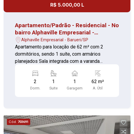
R$ 5.000,00 L
Apartamento/Padrão - Residencial - No
bairro Alphaville Empresarial -
Condomínio Life Park
Alphaville Empresarial - Barueri/SP
Apartamento para locação de 62 m² com 2
dormitórios, sendo 1 suíte, com armários
planejados Sala integrada com a varanda
envidraçada cozinha com exaustor varanda com
churrasqueira vista para Alphaville 1 vaga de
2
1
1
62 m²
garagem O condomínio dispõe de salão de
Dorm.
Suite
Garagem
A. Útil
festas adulto e infantil, salão de jogos, sala de
ginástica, churrasqueira, piscina, playground, sala
de massagem, sauna, espaço repouso, sport bar
e sala de reunião. O Bairro do Green Valley, aonde
o imóvel está localizado é muito arborizado e
Cód.
703691
conta com supermercados, café, padaria, dentre
outros serviços Agende sua visita e confirme!