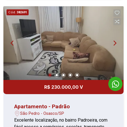
Osasco (CPTM). Próximo à UBS José Guimarães
de Abreu, supermercados, padarias, farmácias,
Cód.
382691
escolas, comércios, transporte público e às
principais vias da região, oferecendo praticidade
e comodidade para o dia a dia.
R$ 230.000,00 V
Apartamento - Padrão
São Pedro - Osasco/SP
Excelente localização, no bairro Padroeira, com
fácil acesso a comércios, escolas, transporte