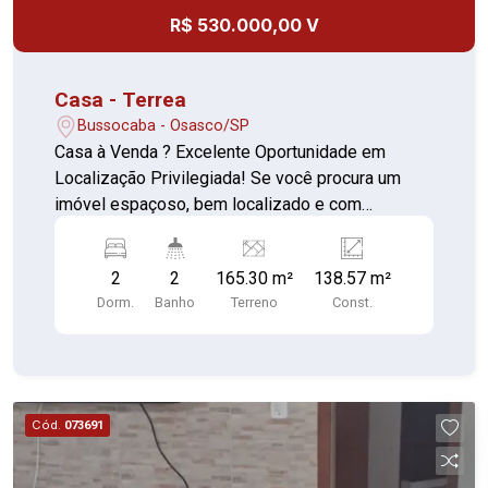
R$ 530.000,00 V
Casa - Terrea
Bussocaba - Osasco/SP
Casa à Venda ? Excelente Oportunidade em
Localização Privilegiada! Se você procura um
imóvel espaçoso, bem localizado e com
excelente área externa, esta é a oportunidade
ideal! Localização estratégica: ao lado da
2
2
165.30 m²
138.57 m²
Faculdade de Osasco, com fácil acesso ao
Dorm.
Banho
Terreno
Const.
transporte público, comércio e serviços. Além
disso, conta com dois supermercados 24 horas
nas proximidades, proporcionando mais
praticidade para o seu dia a dia. Características
do imóvel: 2 dormitórios; Sala ampla; Cozinha; 1
Cód.
073691
banheiro social; Área de serviço coberta; Edícula
com 1 cômodo e banheiro; 3 vagas de garagem;