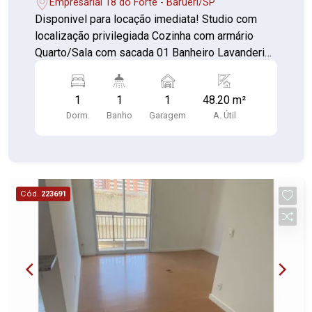
Empresarial 18 do Forte - Barueri/SP
Disponivel para locação imediata! Studio com
localização privilegiada Cozinha com armário
Quarto/Sala com sacada 01 Banheiro Lavanderia
Varanda; área para descanso 01 Vaga de
garagem Com portaria 24 horas, elevador,
1
1
1
48.20 m²
academia, piscina, salão de festas, churrasqueira,
Dorm.
Banho
Garagem
A. Útil
playground, sauna, salão de jogos e
brinquedoteca Agende sua visita e confirme!
Cód.
223691