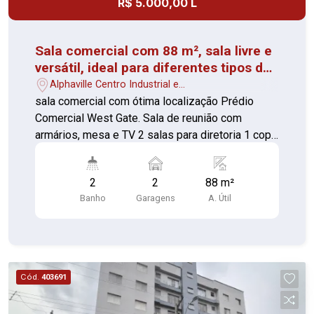
R$ 5.000,00 L
Sala comercial com 88 m², sala livre e
versátil, ideal para diferentes tipos de
negócios.
Alphaville Centro Industrial e
Empresarial/Alphaville. - Barueri/SP
sala comercial com ótima localização Prédio
Comercial West Gate. Sala de reunião com
armários, mesa e TV 2 salas para diretoria 1 copa
com planejados 2 banheiros 2 vagas ar -
condicionado, piso madeira e rodapés novos Ao
2
2
88 m²
lado do Shopping Iguatemi com fácil acesso a
Banho
Garagens
A. Útil
Castello Branco Perfeito para quem busca
praticidade e conforto com um bom preço.
Agende sua visita e confirme!
Cód.
403691