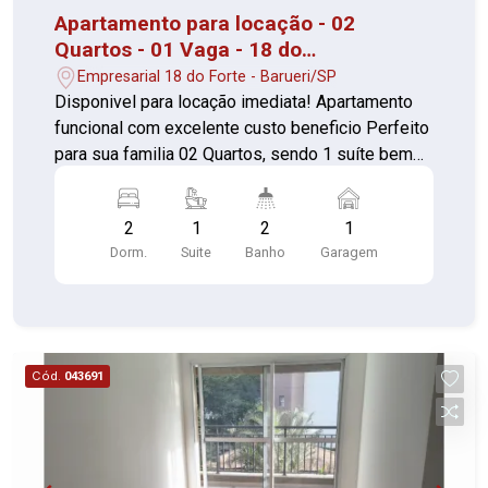
Apartamento para locação - 02
Quartos - 01 Vaga - 18 do
Forte/Alphaville
Empresarial 18 do Forte - Barueri/SP
Disponivel para locação imediata! Apartamento
funcional com excelente custo beneficio Perfeito
para sua familia 02 Quartos, sendo 1 suíte bem
iluminados Sala ampla com sacada Cozinha com
armários 02 Banheiros, sendo 1 da suíte com box
2
1
2
1
e gabinete Lavanderia separada 01 Vaga de
Dorm.
Suite
Banho
Garagem
garagem Com portaria 24 horas, elevador,
academia, piscina, salão de festas, churrasqueira,
playground, sauna, salão de jogos e
brinquedoteca Agende sua visita e confirme!
Cód.
043691