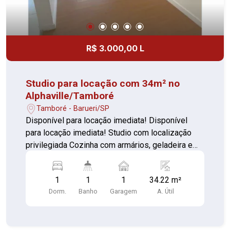
R$ 3.000,00 L
Studio para locação com 34m² no
Alphaville/Tamboré
Tamboré - Barueri/SP
Disponível para locação imediata! Disponível
para locação imediata! Studio com localização
privilegiada Cozinha com armários, geladeira e
fogão Quarto/Sala com sacada 01 Banheiro com
box de vidro 01 Vaga de garagem Contando com
1
1
1
34.22 m²
portaria 24 horas, elevador, academia, piscina,
Dorm.
Banho
Garagem
A. Útil
salão de festas, gás encanado, churrasqueira,
playground, sauna e lavanderia no prédio