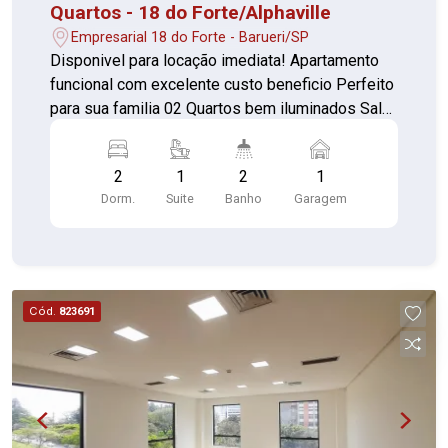
Quartos - 18 do Forte/Alphaville
Empresarial 18 do Forte - Barueri/SP
Disponivel para locação imediata! Apartamento
funcional com excelente custo beneficio Perfeito
para sua familia 02 Quartos bem iluminados Sala
ampla com sacada Cozinha com armários 02
Banheiros, sendo 1 da suíte com box e gabinete
2
1
2
1
Lavanderia separada 01 Vaga de garagem Com
Dorm.
Suite
Banho
Garagem
portaria 24 horas, elevador, academia, piscina,
salão de festas, churrasqueira, playground, sauna,
salão de jogos e brinquedoteca Agende sua
visita e confirme!
Cód.
823691