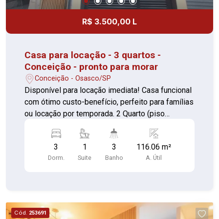
R$ 3.500,00 L
Casa para locação - 3 quartos -
Conceição - pronto para morar
Conceição - Osasco/SP
Disponível para locação imediata! Casa funcional
com ótimo custo-benefício, perfeito para famílias
ou locação por temporada. 2 Quarto (piso
madeira) sendo um suíte com box de vidro Sala
(piso madeira) Cozinha (piso cerâmica)
3
1
3
116.06 m²
Lavanderia (piso cerâmica) Banheiro (piso
Dorm.
Suite
Banho
A. Útil
cerâmica) Edícula com banheiro externo (piso
cerâmica) Quintal fundos (piso cerâmica) Sacada
externa Custo acessível Ambientes bem
aproveitados Localização prática Perfeito para
quem busca praticidade e conforto com um bom
Cód.
253691