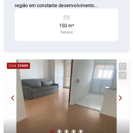
região em constante desenvolvimento.
Características do imóvel: Terreno plano, pronto
para construir. Fácil acesso pela Estrada dos
150 m²
Pereiras. Região tranquila e com excelente
Terreno
potencial de valorização. Proprietário aceita
proposta. Entre em contato para mais
informações, agende uma visita e conheça esta
excelente oportunidade de investimento.
Cód.
313691