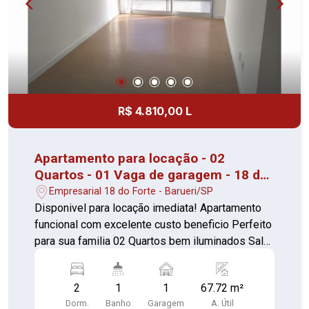
R$ 4.810,00 L
Apartamento para locação - 02
Quartos - 01 Vaga de garagem - 18 do
Forte/Alphaville
Empresarial 18 do Forte - Barueri/SP
Disponivel para locação imediata! Apartamento
funcional com excelente custo beneficio Perfeito
para sua familia 02 Quartos bem iluminados Sala
ampla com sacada Cozinha com armários 01
Banheiro com box e gabinete Lavanderia
2
1
1
67.72 m²
separada 01 Vaga de garagem Com portaria 24
Dorm.
Banho
Garagem
A. Útil
horas, elevador, academia, piscina, salão de