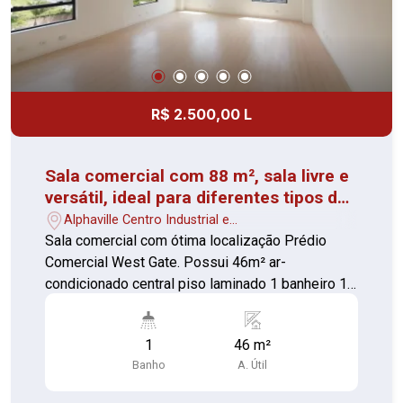
R$ 2.500,00 L
Sala comercial com 88 m², sala livre e
versátil, ideal para diferentes tipos de
negócios.
Alphaville Centro Industrial e
Empresarial/Alphaville. - Barueri/SP
Sala comercial com ótima localização Prédio
Comercial West Gate. Possui 46m² ar-
condicionado central piso laminado 1 banheiro 1
vaga de garagem coberta, Muito bem localizada
ao lado do Shopping Iguatemi
1
46 m²
Banho
A. Útil