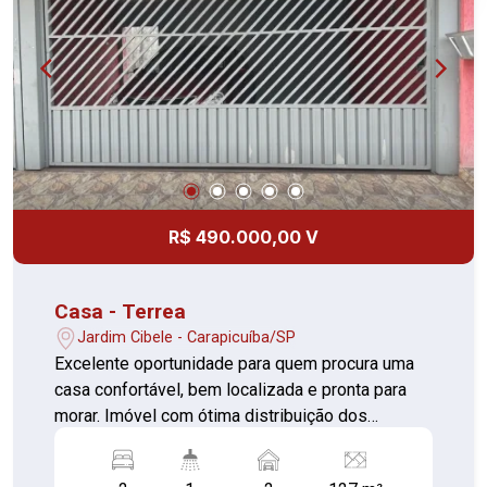
R$ 490.000,00 V
Casa - Terrea
Jardim Cibele - Carapicuíba/SP
Excelente oportunidade para quem procura uma
casa confortável, bem localizada e pronta para
morar. Imóvel com ótima distribuição dos
ambientes e amplo quintal. Localizado em uma
região com completa infraestrutura, próximo a