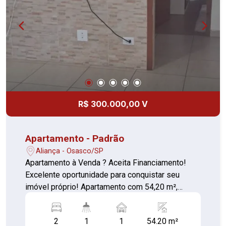
Cobertura com telhado e forro em PVC.
Dimensões: Área do terreno: 165,30 m² Área
construída: 138,57 m² Importante: O imóvel não
aceita financiamento bancário, pois possui
escritura apenas do terreno. Entre em contato
para mais informações e agende sua visita. Não
perca essa excelente oportunidade de morar em
uma região com ótima infraestrutura e grande
potencial de valorização!
R$ 300.000,00 V
Apartamento - Padrão
Aliança - Osasco/SP
Apartamento à Venda ? Aceita Financiamento!
Excelente oportunidade para conquistar seu
imóvel próprio! Apartamento com 54,20 m²,
localizado no 4º andar (sem elevador), em uma
excelente região, próximo ao FITO, SESI,
2
1
1
54.20 m²
supermercados, farmácias, escolas, transporte