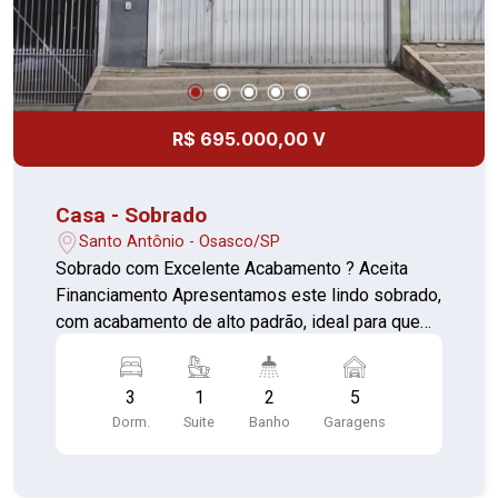
R$ 695.000,00 V
Casa - Sobrado
Santo Antônio - Osasco/SP
Sobrado com Excelente Acabamento ? Aceita
Financiamento Apresentamos este lindo sobrado,
com acabamento de alto padrão, ideal para quem
busca conforto, espaço e praticidade. O imóvel
aceita financiamento e oferece uma excelente
3
1
2
5
distribuição dos ambientes. Características do
Dorm.
Suite
Banho
Garagens
imóvel: 03 dormitórios, sendo 01 suíte; Sala
ampla e bem iluminada; Cozinha com armários
planejados; Área de serviço; Área gourmet com