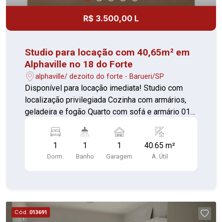
R$ 3.500,00 L
Studio para locação com 40,65m² em
Alphaville no 18 do Forte
alphaville/ dezoito do forte - Barueri/SP
Disponível para locação imediata! Studio com
localização privilegiada Cozinha com armários,
geladeira e fogão Quarto com sofá e armário 01
Banheiro com box de vidro Contando com portaria
24 horas, elevador, academia, piscina, quadra
1
1
1
40.65 m²
esportiva, salão de festas, gás encanado,
Dorm.
Banho
Garagem
A. Útil
churrasqueira, playground e sauna
Cód.
013691