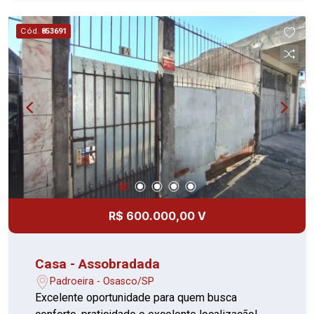
churrasqueira, perfeita para reunir familiares e
amigos; 05 vagas de garagem. Uma ótima
Cód.
853691
oportunidade para quem deseja morar em um
imóvel completo, com excelente acabamento e
pronto para receber sua família. Agende uma
visita e conheça todos os detalhes.
R$ 600.000,00 V
Casa - Assobradada
Padroeira - Osasco/SP
Excelente oportunidade para quem busca