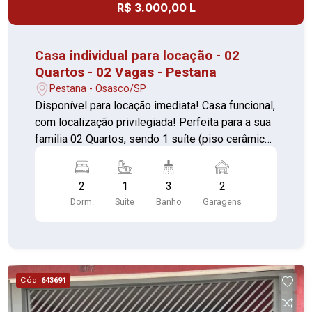
R$ 3.000,00 L
Casa individual para locação - 02
Quartos - 02 Vagas - Pestana
Pestana - Osasco/SP
Disponível para locação imediata! Casa funcional,
com localização privilegiada! Perfeita para a sua
familia 02 Quartos, sendo 1 suíte (piso cerâmica)
Sala de estar com sacada (piso cerâmica) Sala
de jantar (piso cerâmica) Cozinha com armários, e
2
1
3
2
mesa com cadeiras (piso cerâmica) Edícula com
Dorm.
Suite
Banho
Garagens
guarda roupas 03 Banheiros, sendo 1 da suíte
com banheira Quintal nos fundos Área de
churrasqueira coberta Lavanderia; separada 02
Vagas de garagem cobertas Perto de escolas,
mercados, creches, UBS Fácil acesso as
Cód.
643691
principais vias da cidade. Agende sua visita e
confirme!