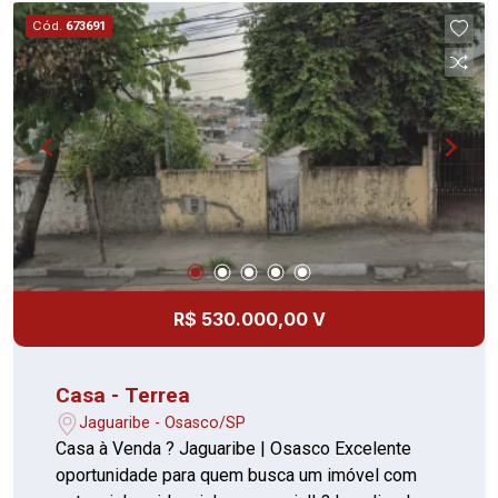
supermercado extra * ?Em frente a academia
Cód.
673691
Gaviões ?Ao lado da caixa econômica e Itaú * ?8
Minutos do Ceagesp * ?A 70 metros do
supermercado extra * ?Em frente a academia
Gaviões Vale a pena conferir!!
R$ 530.000,00 V
Casa - Terrea
Jaguaribe - Osasco/SP
Casa à Venda ? Jaguaribe | Osasco Excelente
oportunidade para quem busca um imóvel com