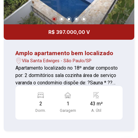
R$ 397.000,00 V
Amplo apartamento bem localizado
Vila Santa Edwiges - São Paulo/SP
Apartamento localizado no 18º andar composto
por: 2 dormitórios sala cozinha área de serviço
varanda o condomínio dispõe de: ?Sauna * ??
Playground * ?Sala de jogos * ?Academia * ?
Salão de festa * ?Churrasqueira * ?Quadra de
2
1
43 m²
futebol * ?Pet place * ?Redario * ?Espaço
Dorm.
Garagem
A. Útil
gourmet * ?Bar * ?Brinquedoteca * ?Coworking *
?lavanderia * ?Bicicletário * ?Piscina adulto e
infantil ?Ao lado da caixa econômica e Itaú * ?8
Minutos do Ceagesp * ?A 70 metros do