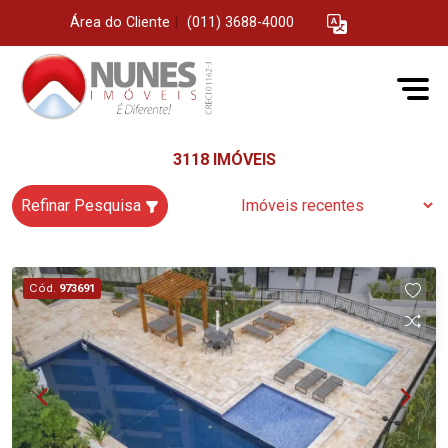
Área do Cliente
|
(011) 3688-4000
3118 IMÓVEIS
Refinar Pesquisa
Cód.
973691