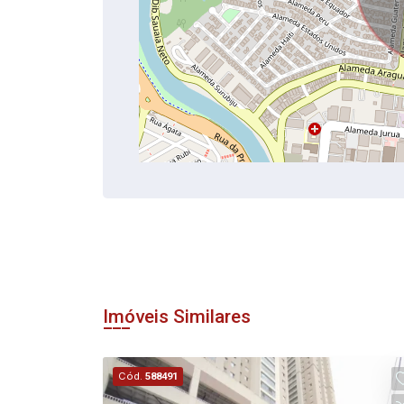
Imóveis Similares
Cód.
588491