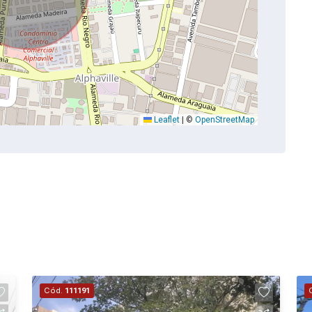
Leaflet
|
©
OpenStreetMap
Cód.
111191