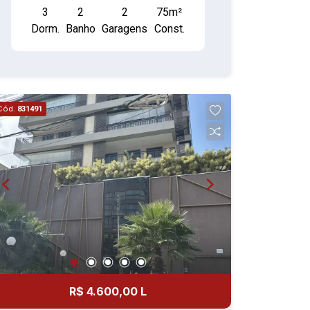
3
2
2
75m²
churrasqueira, forno de pizza, fitness,
Dorm.
Banho
Garagens
Const.
coworking, bike Sharing.
Cód.
831491
R$ 4.600,00 L