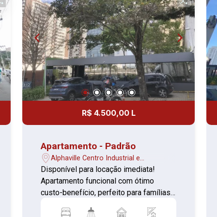
R$ 4.500,00 L
Apartamento - Padrão
Alphaville Centro Industrial e
Empresarial/Alphaville. - Barueri/SP
Disponível para locação imediata!
Apartamento funcional com ótimo
custo-benefício, perfeito para famílias
Detalhes do imóvel Quartos: 01, pratico
com armários Sala: confortável para