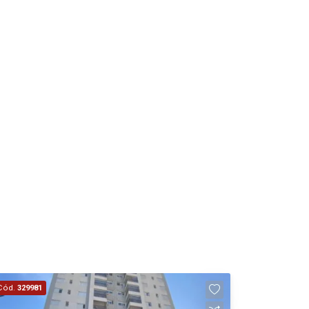
Cód.
329981