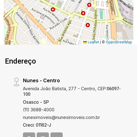
Leaflet
|
©
OpenStreetMap
Endereço
Nunes - Centro
Avenida João Batista, 277 - Centro, CEP:
06097-
100
Osasco - SP
(11) 3688-4000
nunesimoveis@nunesimoveis.com.br
Creci: 01162-J