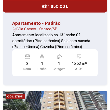
R$ 1.650,00 L
Apartamento - Padrão
Vila Osasco - Osasco/SP
Apartamento localizado no 13° andar 02
dormitórios (Piso cerâmica) Sala com sacada
(Piso cerâmica) Cozinha (Piso cerâmica)
Banheiro com box (Piso cerâmica) Área de
serviço coberta (Piso cerâmica) 01 vaga de
2
1
1
46.63 m²
garagem coberta (Presa)
Dorm.
Banho
Garagem
A. Útil
Cód.
278051