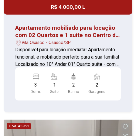
R$ 4.000,00 L
Apartamento mobiliado para locação
com 02 Quartos e 1 suíte no Centro de
Osasco
Vila Osasco - Osasco/SP
Disponível para locação imediata! Apartamento
funcional, e mobiliado perfeito para a sua família!
Localizado no 10° Andar 01° Quarto suíte - com
cama e armário (piso madeira) 02° Quarto - com
cama, armário e mesa (piso madeira) 03° Quarto -
3
1
2
2
com cama e cabeceira, armário e mesa (piso
Dorm.
Suite
Banho
Garagens
madeira) Sala ampla com sofá, poltronas, rack e
aparador (piso madeira) Sacada envidraçada, área
para descanso Cozinha com armário, balcão,
fogão, geladeira, micro-ondas e mesa (piso
cerâmica) Banheiros: 02, com box de vidro (piso
Cód.
415391
cerâmica) Lavanderia com máquina de lavar e