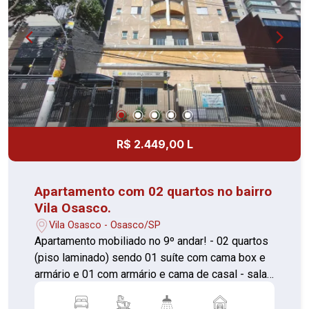
R$ 2.449,00 L
Apartamento com 02 quartos no bairro
Vila Osasco.
Vila Osasco - Osasco/SP
Apartamento mobiliado no 9º andar! - 02 quartos
(piso laminado) sendo 01 suíte com cama box e
armário e 01 com armário e cama de casal - sala
com sacada e painel de TV (piso laminado) -
cozinha com armários planejados e fogão -