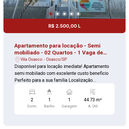
R$ 2.500,00 L
Apartamento para locação - Semi
mobiliado - 02 Quartos - 1 Vaga de
garagem - Vila Osasco
Vila Osasco - Osasco/SP
Disponível para locação imediata! Apartamento
semi mobiliado com excelente custo beneficio
Perfeito para a sua família Localização
privilegiada 02 Quartos com guarda roupas (piso
cerâmica) Sala ampla com sacada (piso
2
1
1
44.73 m²
cerâmica) Cozinha com armários planejados,
Dorm.
Banho
Garagem
A. Útil
cooktop e forno (piso cerâmica) 01 Banheiro com
box e armário (piso cerâmica) Lavanderia com
aquecedor 01 Vaga de garagem coberta Com
portaria 24 horas, elevador, academia, piscina,