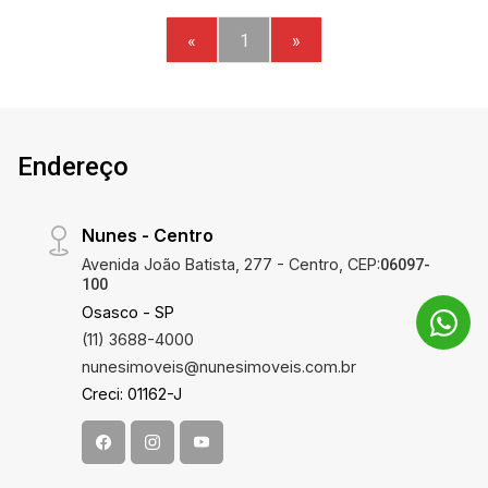
- churrasqueira
«
1
»
Endereço
Nunes - Centro
Avenida João Batista, 277 - Centro, CEP:
06097-
100
Osasco - SP
(11) 3688-4000
nunesimoveis@nunesimoveis.com.br
Creci: 01162-J