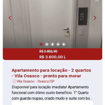
armário (piso cerâmica) 02 Vagas de garagem
coberta Com portaria 24 horas, elevador,
academia, piscina, quadra esportiva, salão de
festas, gás encanado, churrasqueira, playground,
salão de jogos e brinquedoteca Perto de
hospitais, escolas, mercados, farmácias e
transporte público Agende sua visita e confirme!
R$ 3.802,90
R$ 3.600,00 L
Apartamento para locação - 2 quartos
- Vila Osasco - pronto para morar
Vila Osasco - Osasco/SP
Disponível para locação imediata! Apartamento
funcional com ótimo custo-benefício. 1° Quarto
com guarda roupas, criado mudo e suite com box
de vidro (piso laminado) 2° Quarto com guarda