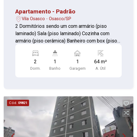
Apartamento - Padrão
Vila Osasco - Osasco/SP
2 Dormitórios sendo um com armário (piso
laminado) Sala (piso laminado) Cozinha com
armário (piso cerâmica) Banheiro com box (piso
cerâmica) garagem fixa coberta para um
automóvel
2
1
1
64 m²
Dorm.
Banho
Garagem
A. Útil
Cód.
09821