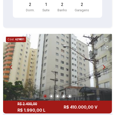
2
1
2
2
banheiro (piso cerâmica) - área de serviço com
Dorm.
Suite
Banho
Garagens
armário (piso cerâmica) - garagem coberta para
02 automóveis
Cód.
629831
R$ 2.400,00
R$ 410.000,00 V
R$ 1.990,00 L