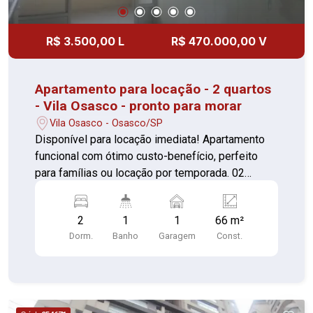
R$ 3.500,00 L
R$ 470.000,00 V
Apartamento para locação - 2 quartos
- Vila Osasco - pronto para morar
Vila Osasco - Osasco/SP
Disponível para locação imediata! Apartamento
funcional com ótimo custo-benefício, perfeito
para famílias ou locação por temporada. 02
dormitórios (piso laminado) Sala 02 ambientes e
sacada (piso porcelanato) Cozinha planejada
2
1
1
66 m²
Banheiro, armário e box Área de serviço ampla e
Dorm.
Banho
Garagem
Const.
com porta de vidro 01 vaga de garagem coberta
Imóvel com ampla área de serviço Possui
garagem para acomodação dos veículos Conta
com um espaçoso salão de festas Possui uma
aconchegante copa. Localizado próximo a