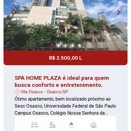
Universidade e ônibus para varias regiões 01
vaga de garagem Custo acessível Ambientes
bem aproveitados Condomínio funcional
Localização prática Perfeito para quem busca
praticidade e conforto com um bom preço.
Agende sua visita e confirme!
R$ 2.500,00 L
SPA HOME PLAZA é ideal para quem
busca conforto e entretenimento.
Vila Osasco - Osasco/SP
Ótimo apartamento, bem localizado próximo ao
Sesc Osasco, Universidade Federal de São Paulo
Campus Osasco, Colégio Nossa Senhora da
Misericórdia, Fundação Instituto Tecnológico de
Osasco (FITO), Fundação Instituto Tecnológico