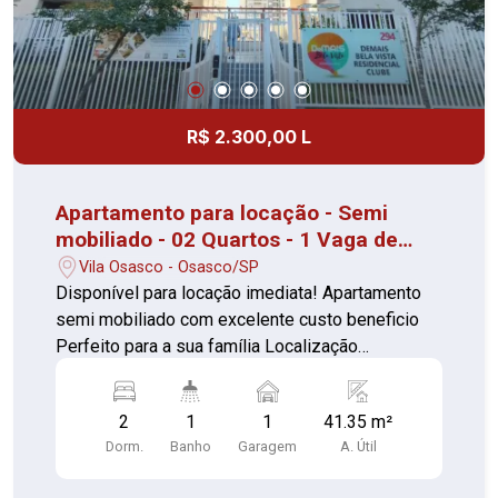
R$ 2.300,00 L
Apartamento para locação - Semi
mobiliado - 02 Quartos - 1 Vaga de
garagem - Vila Osasco
Vila Osasco - Osasco/SP
Disponível para locação imediata! Apartamento
semi mobiliado com excelente custo beneficio
Perfeito para a sua família Localização
privilegiada 02 Quartos com guarda roupas (piso
cerâmica) Sala ampla com sacada (piso
2
1
1
41.35 m²
cerâmica) Cozinha com armários planejados,
Dorm.
Banho
Garagem
A. Útil
cooktop e forno (piso cerâmica) 01 Banheiro com
box e armário (piso cerâmica) Lavanderia com