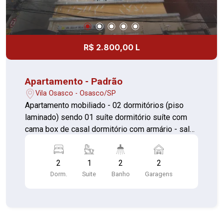
R$ 2.800,00 L
Apartamento - Padrão
Vila Osasco - Osasco/SP
Apartamento mobiliado - 02 dormitórios (piso
laminado) sendo 01 suíte dormitório suíte com
cama box de casal dormitório com armário - sala
com sacada, sofá, rack e mesa com seis
cadeiras (piso laminado) - cozinha com armários
2
1
2
2
planejados e fogão (piso cerâmica) - banheiro
Dorm.
Suite
Banho
Garagens
com box (piso cerâmica) - área de serviço com
armários e máquina de lavar - garagem coberta e
fixa para 02 automóveis Lazer: - churrasqueira -
piscina - playground - academia - salão de festas