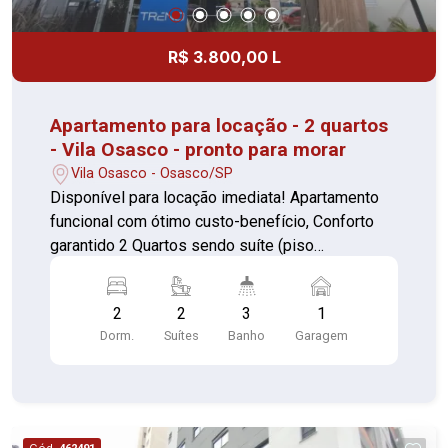
(Bradesco), Colégio Star Max, padarias,
Prefeitura de Osasco, SuperShopping Osasco e
R$ 3.800,00 L
com fácil acesso às Marginais e principais vias
da cidade. Documentação em ordem Aceita
financiamento bancário
Apartamento para locação - 2 quartos
- Vila Osasco - pronto para morar
Vila Osasco - Osasco/SP
Disponível para locação imediata! Apartamento
funcional com ótimo custo-benefício, Conforto
garantido 2 Quartos sendo suíte (piso
porcelanato) Sala confortável (piso porcelanato)
Cozinha (piso cerâmica) Lavanderia com
2
2
3
1
aquecedor (piso cerâmica) Banheiro com espelho
Dorm.
Suítes
Banho
Garagem
(piso cerâmica) Area para churrasqueira (piso
cerâmica) Portaria 24 horas, elevador, academia,
piscina, quadra esportiva, salão de festas,
churrasqueira, playground, sauna, salão de jogos,
brinquedoteca e lavanderia no prédio. Proximo ao
Cód.