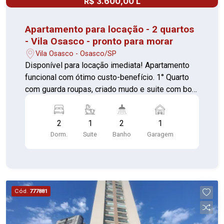
R$ 3.600,00 L
Apartamento para locação - 2 quartos
- Vila Osasco - pronto para morar
Vila Osasco - Osasco/SP
Disponível para locação imediata! Apartamento
funcional com ótimo custo-benefício. 1° Quarto
com guarda roupas, criado mudo e suite com box
de vidro (piso laminado) 2° Quarto com guarda
roupas (piso laminado) Sala com painel (piso
2
1
2
1
laminado) Varanda para descanso Cozinha com
Dorm.
Suite
Banho
Garagem
fogão fogão cooktop, forno, mesa e balcão (pio
cerâmica) Lavanderia com armário e balcão (pio
cerâmica) Banheiro com box de vidro (pio
cerâmica) Infraestrutura do Condomínio
Segurança básica portaria 24 horas Espaço de
Cód.
777881
lazer: elevador, academia, piscina, salão de
festas, salão de jogos e brinquedoteca Perto de
comércios em geral, escolas, creches,