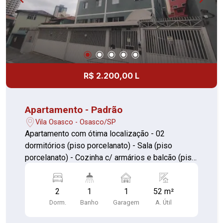
R$ 2.200,00 L
Apartamento - Padrão
Vila Osasco - Osasco/SP
Apartamento com ótima localização - 02
dormitórios (piso porcelanato) - Sala (piso
porcelanato) - Cozinha c/ armários e balcão (piso
lajota) - Banheiro (piso lajota) - área de serviço
coberta (piso lajota) - 01 vaga de garagem
2
1
1
52 m²
coberta
Dorm.
Banho
Garagem
A. Útil