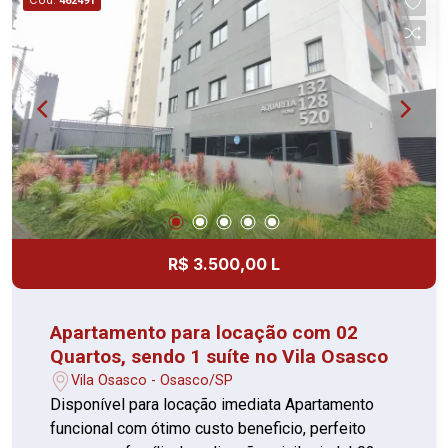
462491
Sesc Osasco, Objetivo, UNIP e comercio local.
Custo acessível Ambientes bem aproveitados
Condomínio funcional Localização prática
Perfeito para quem busca praticidade e conforto
com um bom preço. Agende sua visita e
confirme!
R$ 3.500,00 L
Apartamento para locação com 02
Quartos, sendo 1 suíte no Vila Osasco
Vila Osasco - Osasco/SP
Disponível para locação imediata Apartamento
funcional com ótimo custo beneficio, perfeito