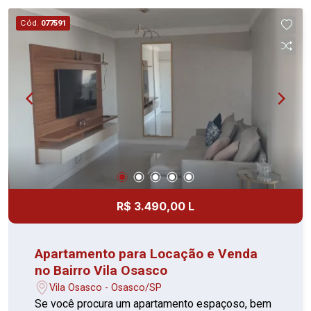
quadra esportiva, salão de festas, playground e
Cód.
077591
brinquedoteca Perto de escolas, creches,
mercados e fácil acesso a transporte público
Agende sua visita e confirme!
R$ 3.490,00 L
Apartamento para Locação e Venda
no Bairro Vila Osasco
Vila Osasco - Osasco/SP
Se você procura um apartamento espaçoso, bem