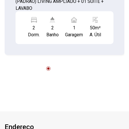
(PADRÃO) LIVING AMPLIADO + 01 SUITE +
LAVABO
2
2
1
50m²
Dorm.
Banho
Garagem
A. Útil
Endereço