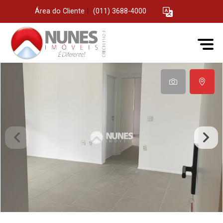
Área do Cliente
|
(011) 3688-4000