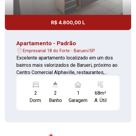
R$ 4.800,00 L
Apartamento - Padrão
Empresarial 18 do Forte - Barueri/SP
Excelente apartamento localizado em um dos
bairros mais valorizados de Barueri, próximo ao
Centro Comercial Alphaville, restaurantes,
mercados, bancos e com fácil acesso às
principais vias da região. 02 dormitórios , sendo
2
2
1
68m²
01 suíte. sala com sacada cozinha com armários
Dorm.
Banho
Garagem
A. Útil
planejados banheiro com box de vidro área de
serviço com acesso a sacada 01 vaga de
garagem Condomínio moderno, com ótima
infraestrutura e segurança, ideal para quem
busca praticidade e conforto em uma