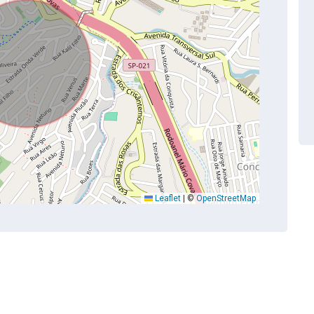
Leaflet
|
©
OpenStreetMap