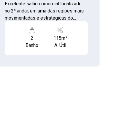
Excelente salão comercial localizado
no 2º andar, em uma das regiões mais
movimentadas e estratégicas do
Centro de Carapicuíba, ideal para
escritórios, consultórios, cursos,
2
115m²
estúdios ou prestadores de serviços
Banho
A. Útil
em geral. Localização privilegiada
Situado na Avenida Tamara, uma das
principais vias da cidade, com grande
fluxo de pedestres e fácil acesso ao
transporte público, próximo a bancos,
comércios variados, restaurantes,
farmácias e serviços essenciais.
Região com ótima visibilidade e
praticidade para clientes e
colaboradores. Características do
imóvel: Área total de 115 m² 03 salas
amplas (piso em cerâmica) 02
banheiros (piso em cerâmica) Piso em