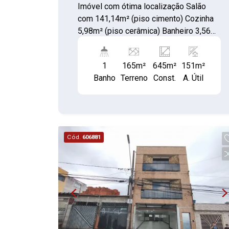
Imóvel com ótima localização Salão
com 141,14m² (piso cimento) Cozinha
5,98m² (piso cerâmica) Banheiro 3,56
m² (piso cerâmica)
1
165m²
645m²
151m²
Banho
Terreno
Const.
A. Útil
Cód.
606881