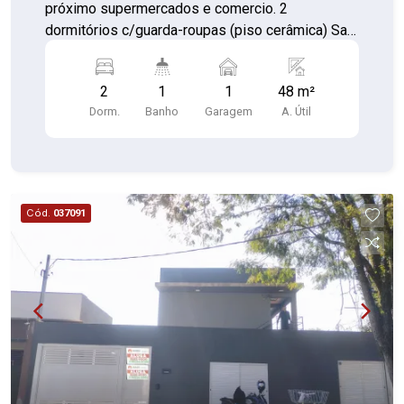
próximo supermercados e comercio. 2
dormitórios c/guarda-roupas (piso cerâmica) Sala
ampla (piso cerâmica) Cozinha c/armários pia e
gabinete (piso cerâmica) Banheiro c/ box de
2
1
1
48 m²
vidro (piso porcelanato) Lavanderia (piso
Dorm.
Banho
Garagem
A. Útil
cerâmica) 01 vaga de garagem descoberta
Cód.
037091