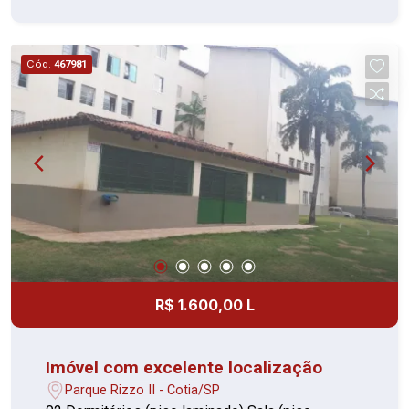
Segurança básica (portaria 24h) > Espaço de
lazer: piscina, playground, salão de festas,
academia completa, mercado e feira semanal no
Cód.
467981
condomínio. > Perto de comércio, escolas,
transporte público Vagas: 1 vaga coberta
Destaques > Custo acessível > Ambientes bem
aproveitados > Condomínio funcional >
Localização prática Perfeito para quem busca
praticidade e conforto com um bom preço.
Agende sua visita e confirme!
R$ 1.600,00 L
Imóvel com excelente localização
Parque Rizzo II - Cotia/SP