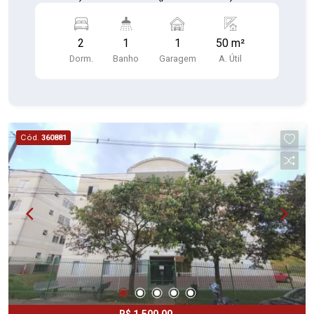
c/gabinete (piso cerâmica) Banheiro c/box de
vidro (piso cerâmica) Área de serviço com
2
1
1
50 m²
máquina de lavar (piso cerâmica) 01 Vaga de
Dorm.
Banho
Garagem
A. Útil
garagem Com portaria 24 horas, quadra esportiva,
salão de festas e playground, oferece opções de
entretenimento para todas as idades.
Cód.
360881