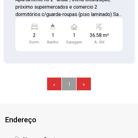
próximo supermercados e comercio 2
dormitórios c/guarda-roupas (piso laminado) Sala
com rack (piso laminado) Cozinha c/armários e
balcão (piso cerâmica) Banheiro c/ box e
2
1
1
36.58 m²
gabinete (piso porcelanato) Área de Serviço
Dorm.
Banho
Garagem
A. Útil
c/armário (piso cerâmica) 01 vaga de garagem
«
1
»
Endereço