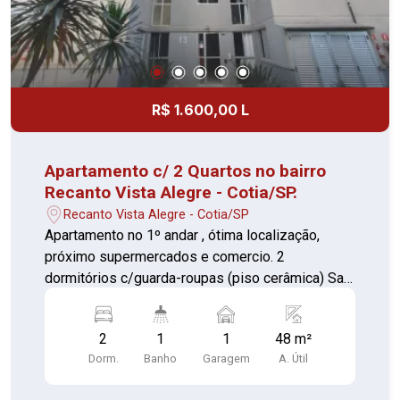
R$ 1.600,00 L
Apartamento c/ 2 Quartos no bairro
Recanto Vista Alegre - Cotia/SP.
Recanto Vista Alegre - Cotia/SP
Apartamento no 1º andar , ótima localização,
próximo supermercados e comercio. 2
dormitórios c/guarda-roupas (piso cerâmica) Sala
ampla (piso cerâmica) Cozinha c/armários pia e
gabinete (piso cerâmica) Banheiro c/ box de
2
1
1
48 m²
vidro (piso porcelanato) Lavanderia (piso
Dorm.
Banho
Garagem
A. Útil
cerâmica) 01 vaga de garagem descoberta