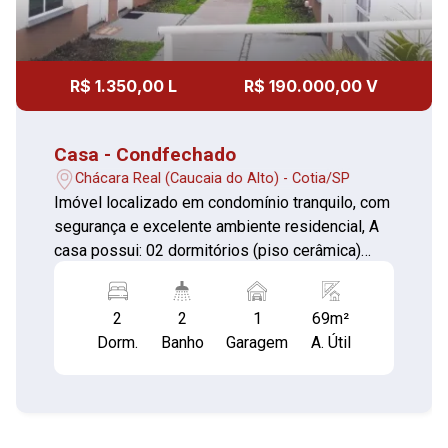
R$ 1.350,00 L
R$ 190.000,00 V
Casa - Condfechado
Chácara Real (Caucaia do Alto) - Cotia/SP
Imóvel localizado em condomínio tranquilo, com
segurança e excelente ambiente residencial, A
casa possui: 02 dormitórios (piso cerâmica)
Sala (piso cerâmica) Cozinha com gabinete
(piso cerâmica) Banheiro social (piso cerâmica)
2
2
1
69m²
Lavabo (piso cerâmica) Área de serviço (piso
Dorm.
Banho
Garagem
A. Útil
cerâmica) 01 vaga de garagem Condomínio
organizado com Playground, ideal para quem
busca conforto, privacidade e qualidade de vida,
Portaria 24 horas.