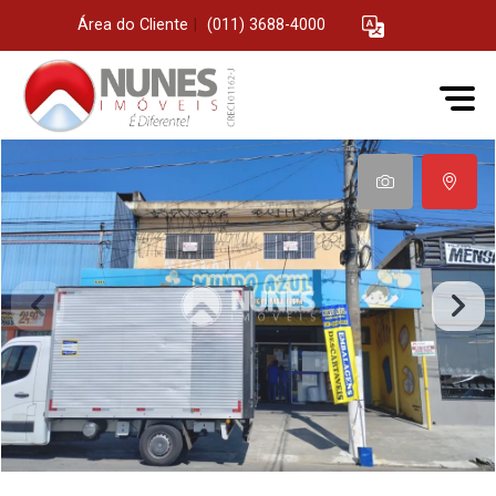
Área do Cliente
|
(011) 3688-4000