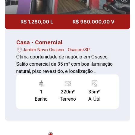
R$ 1.280,00 L
R$ 980.000,00 V
Casa - Comercial
Jardim Novo Osasco - Osasco/SP
Ótima oportunidade de negócio em Osasco.
Salão comercial de 35 m² com boa iluminação
natural, piso revestido, e localização
estratégica, funcional e fácil de adaptar ao seu
ramo de atuação, Excelente visibilidade e
1
220m²
35m²
movimento de pessoas, Acesso fácil a
Banho
Terreno
A. Útil
transportes públicos e vias principais Salão
com 35 m² Banheiro privativo