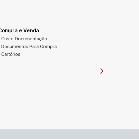
Compra e Venda
Utilidades
Custo Documentação
Multas Ve
Documentos Para Compra
Imposto 
Cartórios
Órgãos Pú