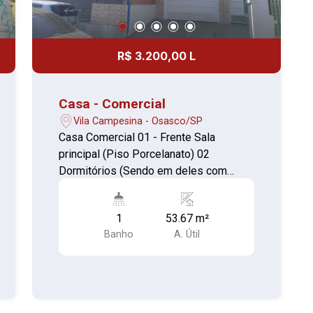
R$ 3.200,00 L
Casa - Comercial
Vila Campesina - Osasco/SP
Casa Comercial 01 - Frente Sala
principal (Piso Porcelanato) 02
Dormitórios (Sendo em deles com
armário e escrivaninha, Piso
Porcelanato) 01 Copa (Piso Cerâmica)
1
53.67 m²
Área de serviço (Piso Cerâmica, com
Banho
A. Útil
armário) 01 Banheiro (Piso Porcelanato)