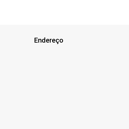
coberta c/banheiro externo 03 Vagas
de garagem coberta 02 Vagas
descobertas c/rampa e pedras
miracema.
Endereço