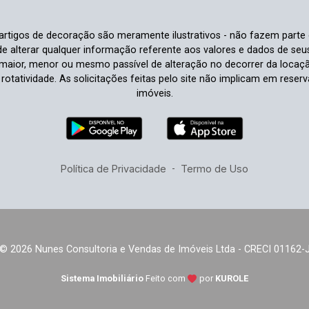
e artigos de decoração são meramente ilustrativos - não fazem parte
o de alterar qualquer informação referente aos valores e dados de se
aior, menor ou mesmo passível de alteração no decorrer da locaç
à rotatividade. As solicitações feitas pelo site não implicam em rese
imóveis.
Política de Privacidade
-
Termo de Uso
© 2026 Nunes Consultoria e Vendas de Imóveis Ltda - CRECI 01162-
Sistema Imobiliário
Feito com
por
KUROLE