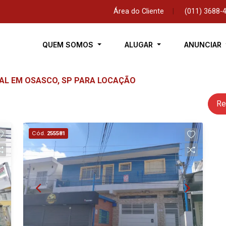
Área do Cliente
|
(011) 3688-
QUEM SOMOS
ALUGAR
ANUNCIAR
IAL EM OSASCO, SP PARA LOCAÇÃO
Re
Cód.
255581