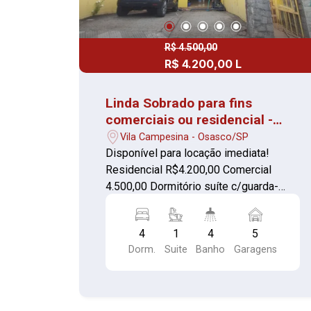
R$ 4.500,00
R$ 4.200,00 L
Linda Sobrado para fins
comerciais ou residencial -
Ótima localização no
Vila Campesina - Osasco/SP
Campesina em Osasco
Disponível para locação imediata!
Residencial R$4.200,00 Comercial
4.500,00 Dormitório suíte c/guarda-
roupas (piso cerâmica) Sala 01 (piso
cerâmica) Sala 02 (piso cerâmica) Sala
4
1
4
5
04 (piso cerâmica) Sala 05 c/lavabo
Dorm.
Suite
Banho
Garagens
(piso porcelanato) Copa (piso cerâmica)
Banheiro suíte c/box de vidro fumê e
gabinete (piso cerâmica) Banheiro
social c/box (piso cerâmica) Área