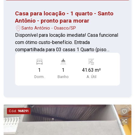
Casa para locação - 1 quarto - Santo
Antônio - pronto para morar
Santo Antônio - Osasco/SP
Disponível para locação imediata! Casa funcional
com ótimo custo-benefício. Entrada
compartilhada para 03 casas 1 Quarto (piso
cerâmica) Sala confortável Cozinha (piso
cerâmica) Lavanderia separada (cimento)
1
1
41.63 m²
Banheiro (piso cerâmica) Perto de comércios em
Dorm.
Banho
A. Útil
geral, banco, hospital, creches, escolas e ônibus
para varias regiões Custo acessível Ambientes
bem aproveitados Localização prática Perfeito
para quem busca praticidade e conforto com um
bom preço. Agende sua visita e confirme!
Cód.
968291