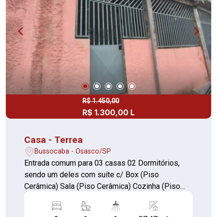
R$ 1.450,00
R$ 1.300,00 L
Casa - Terrea
Bussocaba - Osasco/SP
Entrada comum para 03 casas 02 Dormitórios,
sendo um deles com suíte c/ Box (Piso
Cerâmica) Sala (Piso Cerâmica) Cozinha (Piso
Cerâmica) 01 Banheiro C/ Box (Piso Cerâmica)
Área de serviço Churrasqueira Forno e Fogão a