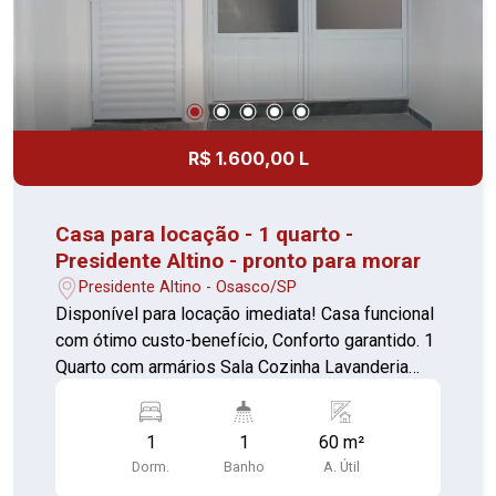
R$ 1.600,00 L
Casa para locação - 1 quarto -
Presidente Altino - pronto para morar
Presidente Altino - Osasco/SP
Disponível para locação imediata! Casa funcional
com ótimo custo-benefício, Conforto garantido. 1
Quarto com armários Sala Cozinha Lavanderia
Banheiro Custo acessível Ambientes bem
aproveitados Localização prática a 20m da
1
1
60 m²
estação de trem Perfeito para quem busca
Dorm.
Banho
A. Útil
praticidade e conforto com um bom preço.