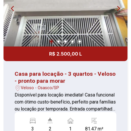
R$ 2.500,00 L
Casa para locação - 3 quartos - Veloso
- pronto para morar
Veloso - Osasco/SP
Disponível para locação imediata! Casa funcional
com ótimo custo-benefício, perfeito para famílias
ou locação por temporada. Entrada compartilhada
com mais1 casa 3 Quartos sendo um com sacada
(piso cerâmica) Sala confortável (piso cerâmica)
3
2
1
81.47 m²
Cozinha (piso cerâmica) Lavanderia (piso