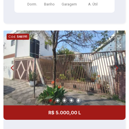
Dorm.
Banho
Garagem
A. Útil
cerâmica) Banheiro com box (piso cerâmica) 01
vaga de garagem coberta Custo acessível
Ambientes bem aproveitados Localização prática
próximo a ponto de ônibus, praças, escolas e
comercio local. Perfeito para quem busca
Cód.
546191
praticidade e conforto com um bom preço.
Agende sua visita e confirme!
R$ 5.000,00 L