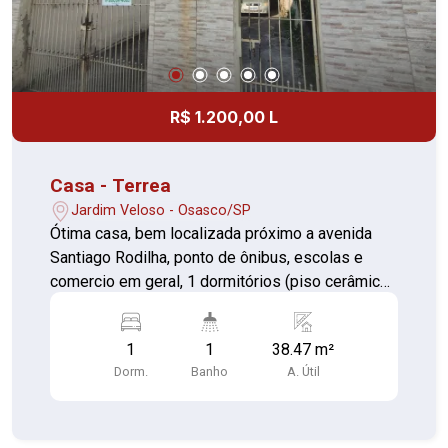
R$ 1.200,00 L
Casa - Terrea
Jardim Veloso - Osasco/SP
Ótima casa, bem localizada próximo a avenida
Santiago Rodilha, ponto de ônibus, escolas e
comercio em geral, 1 dormitórios (piso cerâmica)
Sala (piso cerâmica) Cozinha (piso cerâmica)
Banheiros (piso cerâmica) Área de Serviço com
1
1
38.47 m²
corredor externo (piso cerâmica)
Dorm.
Banho
A. Útil