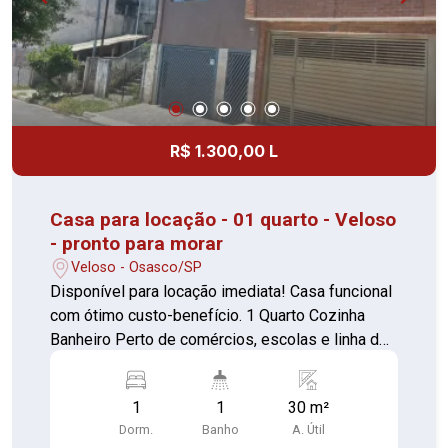
R$ 1.300,00 L
Casa para locação - 01 quarto - Veloso
- pronto para morar
Veloso - Osasco/SP
Disponível para locação imediata! Casa funcional
com ótimo custo-benefício. 1 Quarto Cozinha
Banheiro Perto de comércios, escolas e linha de
onibus Custo acessível Ambientes bem
aproveitados Localização prática Perfeito para
1
1
30 m²
quem busca praticidade e conforto com um bom
Dorm.
Banho
A. Útil
preço. Agende sua visita e confirme!