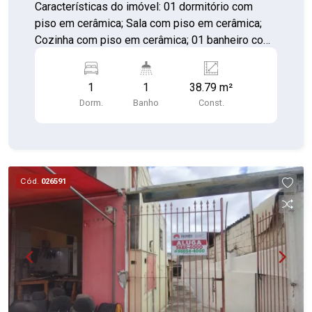
Características do imóvel: 01 dormitório com
piso em cerâmica; Sala com piso em cerâmica;
Cozinha com piso em cerâmica; 01 banheiro com
tanque e piso em cerâmica; Área de serviço
Informações adicionais: Entrada compartilhada
1
1
38.79 m²
com outras 4 casas; Contas de água e energia
Dorm.
Banho
Const.
elétrica individualizadas, proporcionando maior
controle dos gastos. Ótima opção para
solteiro,que buscam um imóvel funcional e com
excelente custo-benefício.
Cód.
026591