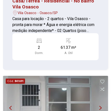
Casa/Terrea - Residencial - No bairro
Vila Osasco
Vila Osasco - Osasco/SP
Casa para locação - 2 quartos - Vila Osasco -
pronta para morar * Água e energia elétrica com
medição independente* - 02 Quartos (piso
laminado) - Sala ( piso laminado) - Cozinha com
gabinete (piso cerâmica) - Banheiro (piso
2
61.37 m²
cerâmica) - Área de serviço coberta com quintal
Dorm.
A. Útil
(piso cerâmica) - 01 vaga de garagem Excelente
localização! Imóvel situado na Vila Osasco, com
fácil acesso ao Centro de Osasco e à Estação
Osasco (CPTM). Próximo à UBS José Guimarães
de Abreu, supermercados, padarias, farmácias,
Cód.
841691
escolas, comércios, transporte público e às
principais vias da região, oferecendo praticidade
e comodidade para o dia a dia.