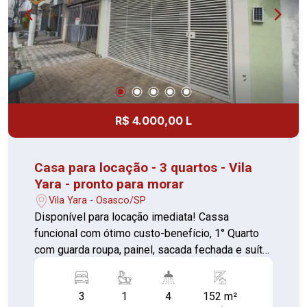
R$ 4.000,00 L
Casa para locação - 3 quartos - Vila
Yara - pronto para morar
Vila Yara - Osasco/SP
Disponível para locação imediata! Cassa
funcional com ótimo custo-benefício, 1° Quarto
com guarda roupa, painel, sacada fechada e suíte
com box de vidro 2° Quarto (piso laminado) 3°
Quarto com guarda roupas, armário, balcão e
3
1
4
152 m²
sacada (piso laminado) Sala com painel (piso