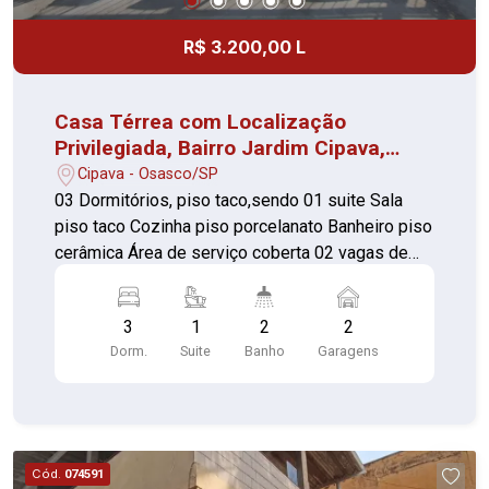
R$ 3.200,00 L
Casa Térrea com Localização
Privilegiada, Bairro Jardim Cipava,
Osasco!
Cipava - Osasco/SP
03 Dormitórios, piso taco,sendo 01 suite Sala
piso taco Cozinha piso porcelanato Banheiro piso
cerâmica Área de serviço coberta 02 vagas de
garagem.
3
1
2
2
Dorm.
Suite
Banho
Garagens
Cód.
074591