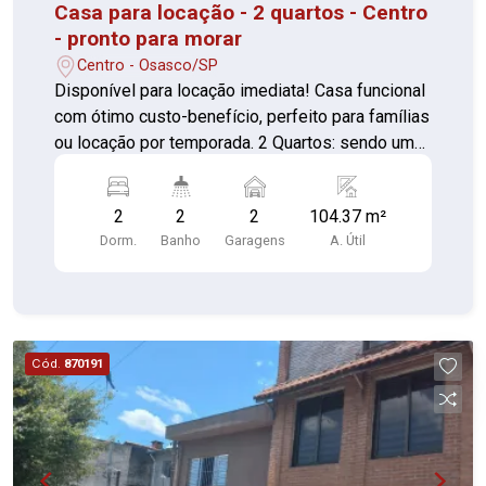
Casa para locação - 2 quartos - Centro
- pronto para morar
Centro - Osasco/SP
Disponível para locação imediata! Casa funcional
com ótimo custo-benefício, perfeito para famílias
ou locação por temporada. 2 Quartos: sendo um
com armários Closet: com armários Sala:
confortável Cozinha: com armários básicos,
2
2
2
104.37 m²
balcão e exaustor Copa: Lavanderia: 2 Banheiro:
Dorm.
Banho
Garagens
A. Útil
com box Perto de comércios em geral,
supermercados, escolas, creches, ônibus para
varias regiões, hospitais, UBS, estação de trem e
fácil acesso a Av. dos Autonomistas. 02 vagas de
garagem coberta Custo acessível Ambientes
Cód.
870191
bem aproveitados Localização prática Perfeito
para quem busca praticidade e conforto com um
bom preço. Agende sua visita e confirme!