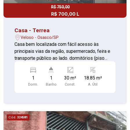
R$ 750,00
R$ 700,00 L
Casa - Terrea
Veloso - Osasco/SP
Casa bem localizada com fácil acesso às
principais vias da região, supermercado, feira e
transporte público ao lado. dormitórios (piso
cerâmica) Cozinha (piso cerâmica) Banheiros
(piso cerâmica) Área de Serviço coletiva com
1
1
30 m²
18.85 m²
quintal conjugado
Dorm.
Banho
Const.
A. Útil
Cód.
324581