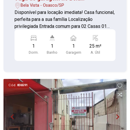
Vista/Osasco
Bela Vista - Osasco/SP
Disponível para locação imediata! Casa funcional,
perfeita para a sua família Localização
privilegiada Entrada comum para 02 Casas 01
Quarto (piso cerâmica) Sala (piso cerâmica)
Cozinha (piso cerâmica) 01 Banheiro Lavanderia;
1
1
1
25 m²
separada 01 Vaga de garagem descoberta
Dorm.
Banho
Garagem
A. Útil
Próximo a supermercados, padarias, farmácias,
escolas, academias, restaurantes e diversos
comércios e serviços que proporcionam mais
praticidade ao dia a dia. A região também conta
com boa oferta de transporte público, facilitando
Cód.
836591
o deslocamento para diferentes pontos da
cidade.