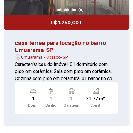
R$ 1.250,00 L
casa terrea para locação no bairro
Umuarama-SP
Umuarama - Osasco/SP
Características do imóvel: 01 dormitório com
piso em cerâmica; Sala com piso em cerâmica;
Cozinha com piso em cerâmica; 01 banheiro com
tanque e piso em cerâmica; Quintal coberto; 01
vaga de garagem. Informações adicionais:
1
1
1
31.77 m²
Entrada compartilhada com outras 4 casas;
Dorm.
Banho
Garagem
Const.
Contas de água e energia elétrica
individualizadas, proporcionando maior controle
dos gastos. Ótima opção para solteiros, que
buscam um imóvel funcional e com excelente