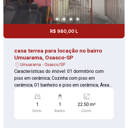
R$ 980,00 L
casa terrea para locação no bairro
Umuarama, Osasco-SP
Umuarama - Osasco/SP
Características do imóvel: 01 dormitório com
piso em cerâmica; Cozinha com piso em
cerâmica; 01 banheiro e piso em cerâmica; Área
de serviço Informações adicionais: Entrada
compartilhada com outras 4 casas; Contas de
1
1
22.50 m²
água e energia elétrica individualizadas,
Dorm.
Banho
Const.
proporcionando maior controle dos gastos. Ótima
opção para solteiro, que buscam um imóvel
funcional e com excelente custo-benefício.