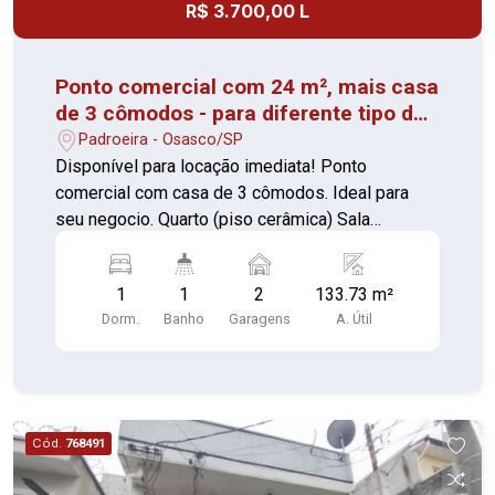
R$ 3.700,00 L
Ponto comercial com 24 m², mais casa
de 3 cômodos - para diferente tipo de
negocio
Padroeira - Osasco/SP
Disponível para locação imediata! Ponto
comercial com casa de 3 cômodos. Ideal para
seu negocio. Quarto (piso cerâmica) Sala
confortável (piso cerâmica) Cozinha (piso
cerâmica) Banheiro (piso cerâmica) Quintal
1
1
2
133.73 m²
75,84m² (piso cimento) Salão 24,53m² (piso
Dorm.
Banho
Garagens
A. Útil
cerâmica) 02 vagas de garagem Custo acessível
Ambientes bem aproveitados Condomínio
funcional Localização prática Perfeito para quem
busca praticidade e conforto com um bom preço.
Agende sua visita e confirme!
Cód.
768491