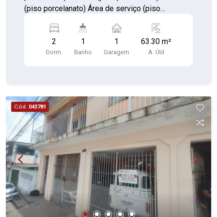
(piso porcelanato) Área de serviço (piso
cerâmica) 01 vaga de garagem
2
1
1
63.30 m²
Dorm.
Banho
Garagem
A. Útil
Cód.
043781