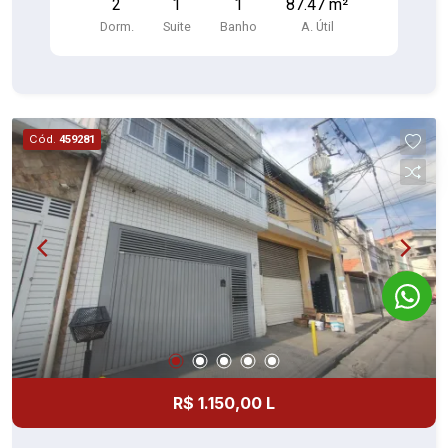
2
1
1
87.47 m²
lenha
Dorm.
Suite
Banho
A. Útil
Cód.
459281
R$ 1.150,00 L