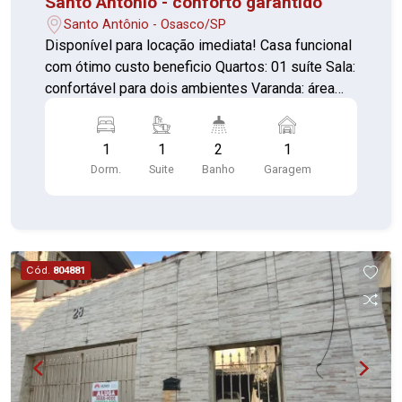
Santo Antonio - conforto garantido
Santo Antônio - Osasco/SP
Disponível para locação imediata! Casa funcional
com ótimo custo beneficio Quartos: 01 suíte Sala:
confortável para dois ambientes Varanda: área
para descanso Cozinha: com gabinete
Lavanderia: separada Banheiro suíte: com
1
1
2
1
gabinete Lavabo (piso cerâmica) Perto de
Dorm.
Suite
Banho
Garagem
escolas, mercados, padarias, transporte público
01 vaga de garagem Perfeito para quem busca
praticidade e conforto com um bom preço.
Agende sua visita e confirme
Cód.
804881