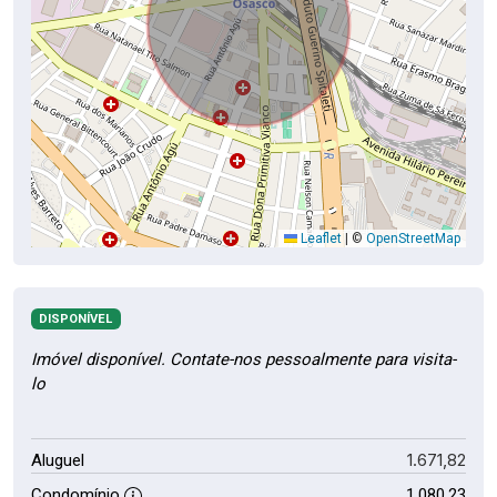
Leaflet
|
©
OpenStreetMap
DISPONÍVEL
Imóvel disponível. Contate-nos pessoalmente para visita-
lo
1.671,82
Aluguel
Condomínio
1.080,23