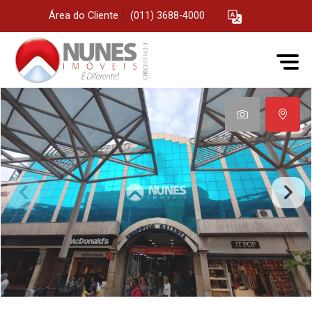
Área do Cliente
|
(011) 3688-4000