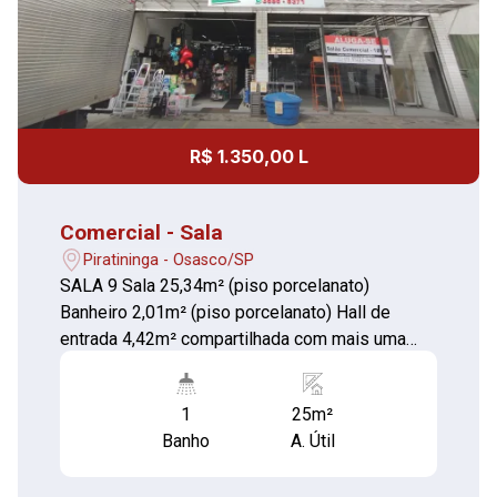
R$ 1.350,00 L
Comercial - Sala
Piratininga - Osasco/SP
SALA 9 Sala 25,34m² (piso porcelanato)
Banheiro 2,01m² (piso porcelanato) Hall de
entrada 4,42m² compartilhada com mais uma
sala (piso porcelanato) Ótima localização com
variedades de comércios, escolas (públicas e
1
25m²
particulares), lazer como o Clube SESI e o
Banho
A. Útil
Borboletário Municipal de Osasco.