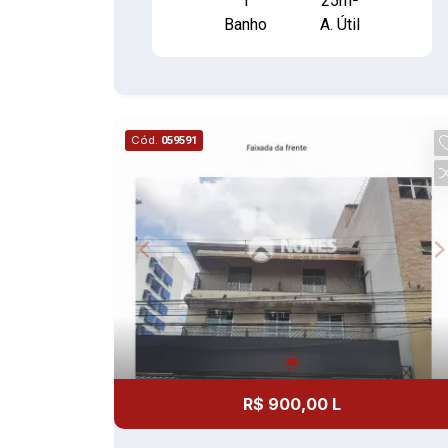
1
25m²
Banho
A. Útil
Cód.
059591
R$ 900,00 L