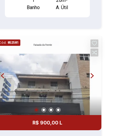
1
20m²
masculino e feminino (Obs. não tem
Banho
A. Útil
banheiro privativo) Prédio com Elevador
Cód.
852581
R$ 900,00 L