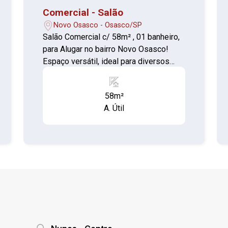
Comercial - Salão
Novo Osasco - Osasco/SP
Salão Comercial c/ 58m² , 01 banheiro,
para Alugar no bairro Novo Osasco!
Espaço versátil, ideal para diversos
tipos de comércio ou prestação de
serviços. - Localização privilegiada,
58m²
com grande fluxo de pessoas e fácil
A. Útil
acesso. - Estrutura pronta para uso,
com ótimo potencial para
personalização. Não perca esta
oportunidade de abrir ou expandir seu
negócio em uma das melhores regiões
de Osasco!