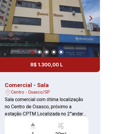
R$ 1.300,00 L
Comercial - Sala
Centro - Osasco/SP
Sala comercial com ótima localização
no Centro de Osasco, próximo a
estação CPTM Localizada no 2°andar
Sala com 20,42 m² (piso cerâmica) com
recepção 02 Banheiro coletivos