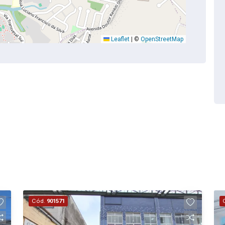
Leaflet
|
©
OpenStreetMap
Cód.
901571