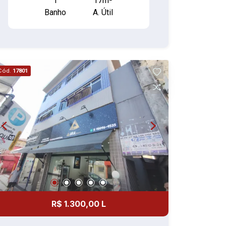
1
17m²
Banho
A. Útil
Cód.
17801
R$ 1.300,00 L