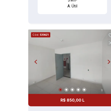
39m²
A. Útil
Cód.
530621
R$ 850,00 L