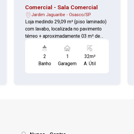
Comercial - Sala Comercial
Jardim Jaguaribe - Osasco/SP
Loja medindo 29,09 m² (piso laminado)
com lavabo, localizada no pavimento
térreo + aproximadamente 03 m² de
mezanino de madeira (piso laminado)
Banheiro coletivo do shopping
2
1
32m²
(masculino / feminino) 01 Vaga de
Banho
Garagem
A. Útil
garagem coberta