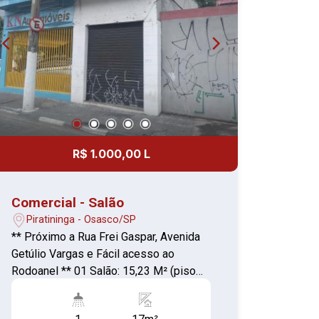
R$ 1.000,00 L
Comercial - Salão
Piratininga - Osasco/SP
** Próximo a Rua Frei Gaspar, Avenida
Getúlio Vargas e Fácil acesso ao
Rodoanel ** 01 Salão: 15,23 M² (piso
cerâmica) 01 Banheiro: 1,58 M² (piso
cerâmica e ¹/² az)