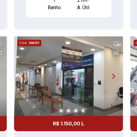
1
27m²
Banho
A. Útil
Cód.
166151
R$ 1.150,00 L