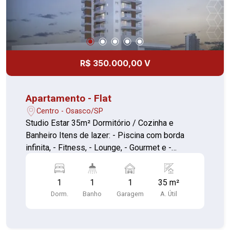
R$ 350.000,00 V
Apartamento - Flat
Centro - Osasco/SP
Studio Estar 35m² Dormitório / Cozinha e
Banheiro Itens de lazer: - Piscina com borda
infinita, - Fitness, - Lounge, - Gourmet e -
Churrasqueira Pavimento Térreo: 5 Lojas voltadas
diretamente para as calçadas Localizado no
1
1
1
35 m²
Centro de Osasco, a poucos metros da Estação
Dorm.
Banho
Garagem
A. Útil
de Trem, próximo ao Hipermercados; Shopping
Plaza, fácil acesso as Marginais Vale a pena
conferir !!! Documentação OK ACEITA