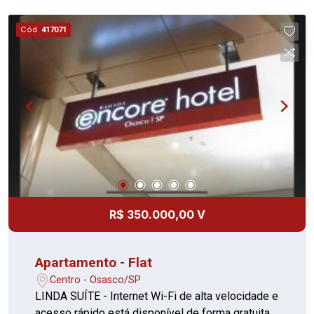
FINANCIAMENTO Agende sua visita ou mande
sua proposta diretamente para proprietário
Cód.
417071
através do nosso contato Excelente
localização!!! VISITA SOMENTE COM CORRETOR
R$ 350.000,00 V
Apartamento - Flat
Centro - Osasco/SP
LINDA SUÍTE - Internet Wi-Fi de alta velocidade e
acesso rápido está disponível de forma gratuita