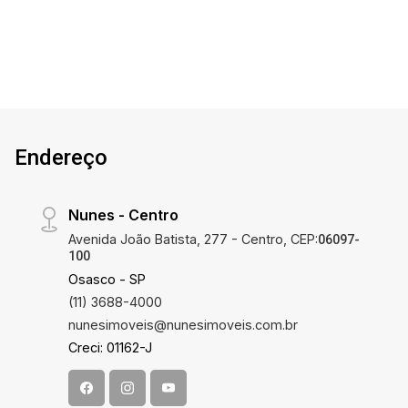
brinquedoteca, espaço verde / parque e acesso
para deficientes. Vale a pena conferir !!!
Documentação OK ACEITA FINANCIAMENTO E
FGTS Agende sua visita ou mande sua proposta
diretamente para proprietário através do nosso
contato Excelente localização!!! VISITA
SOMENTE COM CORRETOR
Endereço
Nunes - Centro
Avenida João Batista, 277 - Centro, CEP:
06097-
100
Osasco - SP
(11) 3688-4000
nunesimoveis@nunesimoveis.com.br
Creci: 01162-J