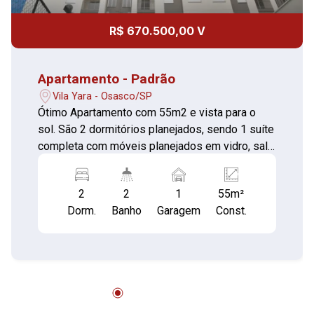
R$ 670.500,00 V
Apartamento - Padrão
Vila Yara - Osasco/SP
Ótimo Apartamento com 55m2 e vista para o
sol. São 2 dormitórios planejados, sendo 1 suíte
completa com móveis planejados em vidro, sala
para 2 ambientes com varanda, painel e rack de
tv, cozinha americana planejada, banheiro social
2
2
1
55m²
com box de vidro, espelho, gabinete e bancada.
Dorm.
Banho
Garagem
Const.
Area de serviço com armário e 1 vaga e
garagem coberta e livre. Lazer completo: Com
piscina adulto e infantil , quadra poliesportiva,
salão de festas, churrasqueira, academia,
espaço gourmet, quadra de futebol de salão,
Bicicletário, quadra de squash, quadra de tênis,