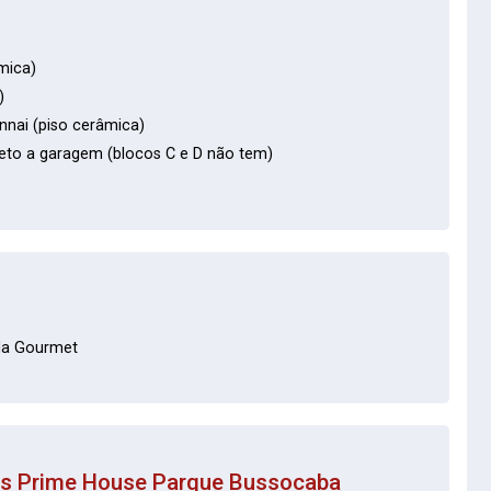
mica)
)
nnai (piso cerâmica)
to a garagem (blocos C e D não tem)
da Gourmet
os
Prime House Parque Bussocaba