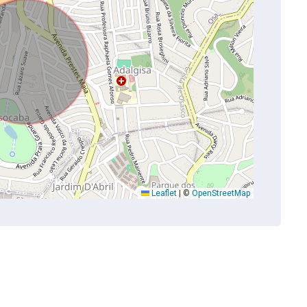
Leaflet
|
©
OpenStreetMap