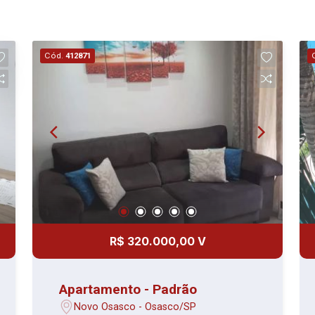
Cód.
412871
R$ 320.000,00 V
Apartamento - Padrão
Novo Osasco - Osasco/SP