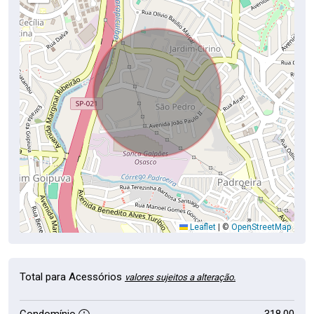
Leaflet
|
©
OpenStreetMap
Total para Acessórios
valores sujeitos a alteração.
Condomínio
318,00