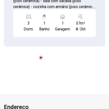
(piso cerâmica) - sala com sacada (piso
cerâmica) - cozinha com armário (piso cerâmica)
- banheiro com box de vidro (piso cerâmica) -
área de serviço (piso cerâmica) - 01 vaga de
3
1
1
57m²
garagem Lazer: - piscina - quadra poliesportiva -
Dorm.
Banho
Garagem
A. Útil
salão de festas - sala de jogos - fitness -
playground - churrasqueira - espaço gourmet
Endereço