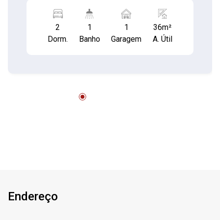
de: Playground Piscina Churrasqueira salão de
festas 1 vaga de garagem Vale a Pena conferir!!
2
1
1
36m²
Dorm.
Banho
Garagem
A. Útil
Endereço