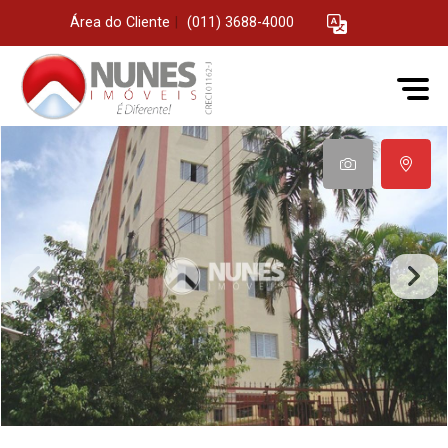
Área do Cliente
|
(011) 3688-4000