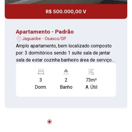
R$ 500.000,00 V
Apartamento - Padrão
Jaguaribe - Osasco/SP
Amplo apartamento, bem localizado composto
por: 3 dormitórios sendo 1 suíte sala de jantar
sala de estar cozinha banheiro área de serviço
O condomínio dispõe de : Piscina quadra
playground salão de festas churrasqueira
3
2
73m²
academia Vale a pena conhecer*
Dorm.
Banho
A. Útil