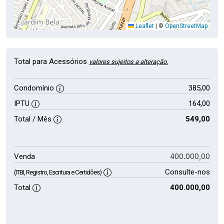
Leaflet
|
©
OpenStreetMap
Total para Acessórios
valores sujeitos a alteração.
Condomínio
385,00
IPTU
164,00
Total / Mês
549,00
400.000,00
Venda
Consulte-nos
(ITBI, Registro, Escritura e Certidões)
Total
400.000,00