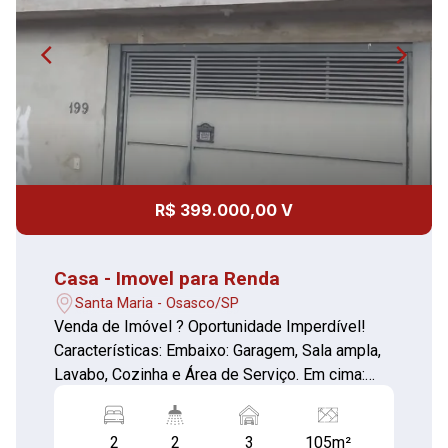
R$ 399.000,00 V
Casa - Imovel para Renda
Santa Maria - Osasco/SP
Venda de Imóvel ? Oportunidade Imperdível!
Características: Embaixo: Garagem, Sala ampla,
Lavabo, Cozinha e Área de Serviço. Em cima:
Sacada, Quarto com banheiro, Outro quarto
menor e Corredor. Semi-acabado: Rebocado e
2
2
3
105m²
pronto para acabamento de sua preferência.