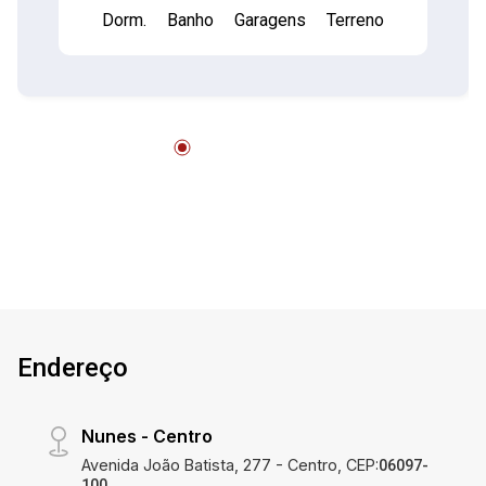
Dorm.
Banho
Garagens
Terreno
Possibilidade de ampliação: Nos fundos, área
disponível para a construção de mais dois
quartos com banheiro. Portão automático para
mais comodidade e segurança. Não perca a
chance de adquirir esse imóvel com grande
potencial! Localização: (Coloque a localização
ou informações adicionais aqui, se necessário)
Entre em contato para mais informações e
agendar uma visita!
Endereço
Nunes - Centro
Avenida João Batista, 277 - Centro, CEP:
06097-
100