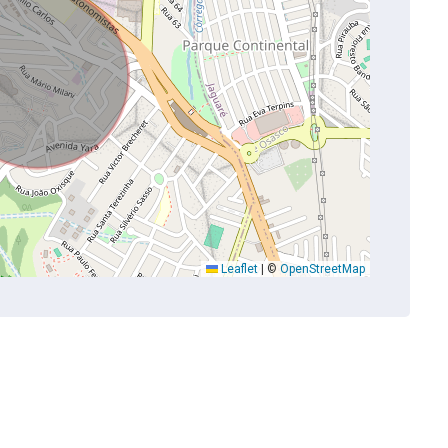
Leaflet
|
©
OpenStreetMap