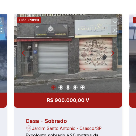
Cód.
698981
R$ 900.000,00 V
Casa - Sobrado
Jardim Santo Antonio - Osasco/SP
Excelente sobrado á 20 metros da