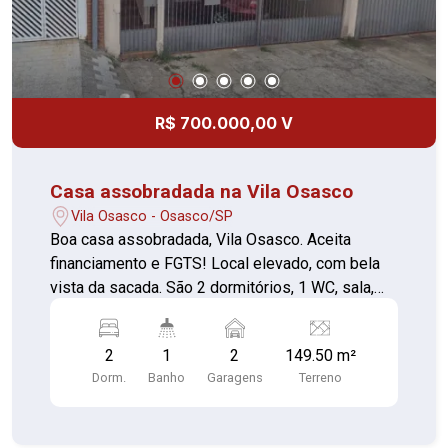
R$ 700.000,00 V
Casa assobradada na Vila Osasco
Vila Osasco - Osasco/SP
Boa casa assobradada, Vila Osasco. Aceita
financiamento e FGTS! Local elevado, com bela
vista da sacada. São 2 dormitórios, 1 WC, sala,
cozinha, área de serviço coberta e 2 vagas de
garagem. Estuda permuta por casa ou
2
1
2
149.50 m²
apartamento em Carapicuíba.
Dorm.
Banho
Garagens
Terreno