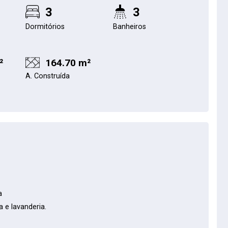
3
3
Dormitórios
Banheiros
²
164.70 m²
A. Construída
a
a e lavanderia.