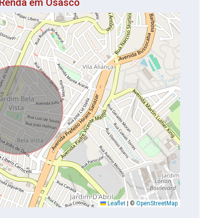
a Renda em Osasco
Leaflet
|
©
OpenStreetMap