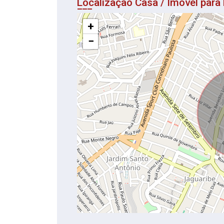
Localização Casa / Imovel par
+
−