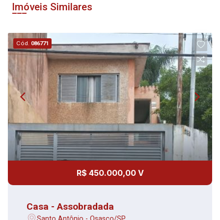
Imóveis Similares
Cód.
086771
R$ 450.000,00 V
Casa - Assobradada
Santo Antônio - Osasco/SP