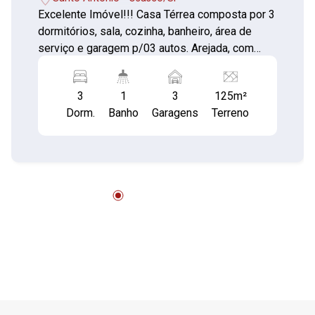
Excelente Imóvel!!! Casa Térrea composta por 3
dormitórios, sala, cozinha, banheiro, área de
serviço e garagem p/03 autos. Arejada, com
possibilidade de construir em cima. Bem
localizada em Osasco, próximo de comércio
3
1
3
125m²
local em geral, fácil acesso às vias principais,
Dorm.
Banho
Garagens
Terreno
escolas e linhas de ônibus. ACEITA
FINANCIAMENTO E FGTS!!! **VISITA SOMENTE
COM CORRETOR**