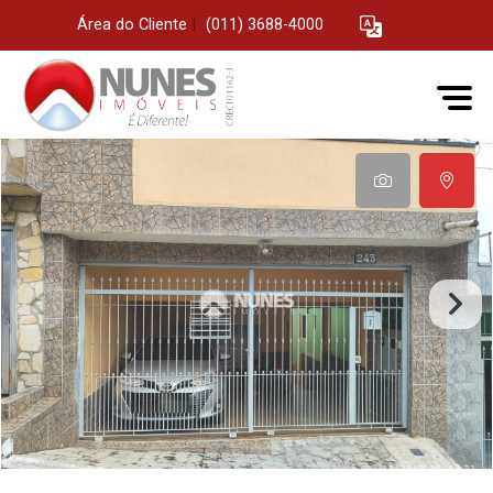
Área do Cliente
|
(011) 3688-4000