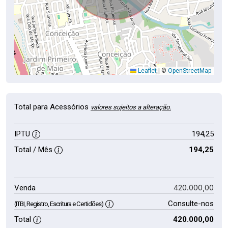
Leaflet
|
©
OpenStreetMap
Total para Acessórios
valores sujeitos a alteração.
IPTU
194,25
Total / Mês
194,25
420.000,00
Venda
Consulte-nos
(ITBI, Registro, Escritura e Certidões)
Total
420.000,00