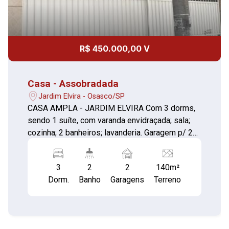
R$ 450.000,00 V
Casa - Assobradada
Jardim Elvira - Osasco/SP
CASA AMPLA - JARDIM ELVIRA Com 3 dorms,
sendo 1 suíte, com varanda envidraçada; sala;
cozinha; 2 banheiros; lavanderia. Garagem p/ 2
Autos. DOCUMENTAÇÃO OK, POREM **** NÃO
FINANCIA*** Casa não esta averbada. Boa
3
2
2
140m²
Localização. **VISITA SOMENTE COM
Dorm.
Banho
Garagens
Terreno
CORRETOR**