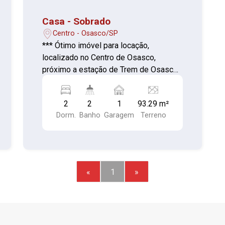
Casa - Sobrado
Centro - Osasco/SP
*** Ótimo imóvel para locação,
localizado no Centro de Osasco,
próximo a estação de Trem de Osasco,
Cartório, Shopping Plaza e Calçadão de
Osasco *** 02 Dormitórios (piso taco)
2
2
1
93.29 m²
Sala (piso porcelanato) Cozinha (piso
Dorm.
Banho
Garagem
Terreno
porcelanato) 02 Banheiros sendo um
com box (piso cerâmica) Área de
serviço com churrasqueira (piso
cerâmica) 01 Vaga de garagem
(coberta)
«
1
»