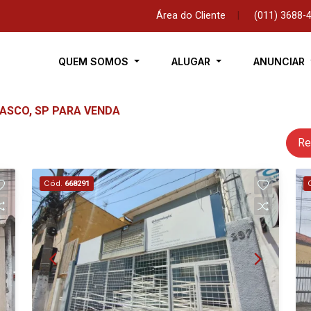
Área do Cliente
|
(011) 3688-
QUEM SOMOS
ALUGAR
ANUNCIAR
ASCO, SP PARA VENDA
Re
Cód.
668291