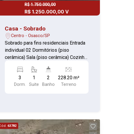
R$ 1.750.000,00
R$ 1.250.000,00 V
Casa - Sobrado
Centro - Osasco/SP
Sobrado para fins residenciais Entrada
individual 02 Dormitórios (piso
cerâmica) Sala (piso cerâmica) Cozinha
sem pia (piso cerâmica)
Banheiro/lavabo (piso cerâmica) Área
3
1
2
228.20 m²
de serviço coberta (piso cerâmica)
Dorm.
Suite
Banho
Terreno
Quintal coberto nos fundos Quintal
descoberto na frente
Cód.
63782