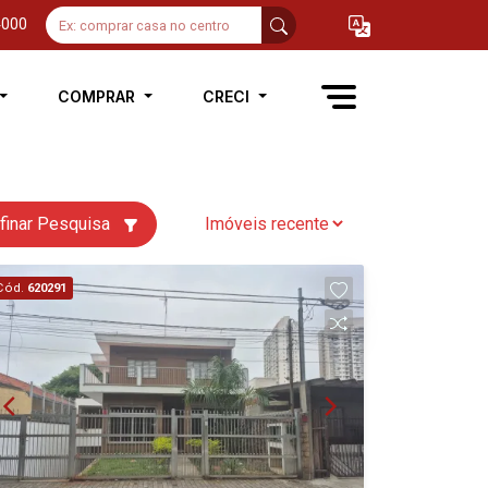
4000
COMPRAR
CRECI
finar Pesquisa
Cód.
620291