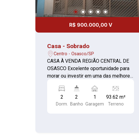
R$ 900.000,00 V
Casa - Sobrado
Centro - Osasco/SP
CASA À VENDA REGIÃO CENTRAL DE
OSASCO Excelente oportunidade para
morar ou investir em uma das melhores
localizações de Osasco. O imóvel
conta com: Garagem para 1 carro Sala
2
2
1
93.62 m²
ampla Cozinha Banheiro social
Dorm.
Banho
Garagem
Terreno
Lavanderia Entrada lateral independente
Pavimento superior: 2 quartos 1
banheiro Área externa superior: Espaço
amplo, ideal para área de lazer,
churrasqueira, área gourmet ou futuras