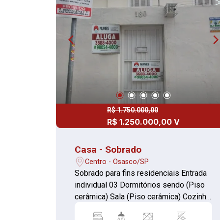
momentos de lazer Edícula no fundo
com banheiro 03 vagas de garagem
Aceita financiamento bancário e FGTS.
Agende sua visita e venha conhecer
este sobrado que oferece conforto,
praticidade e uma excelente
localização! Não perca essa
oportunidade!
R$ 1.750.000,00
R$ 1.250.000,00 V
Casa - Sobrado
Centro - Osasco/SP
Sobrado para fins residenciais Entrada
individual 03 Dormitórios sendo (Piso
cerâmica) Sala (Piso cerâmica) Cozinha
(Piso cerâmica) 02 Banheiros (Piso