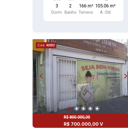
Cerâmica) Área de serviço coberta
3
2
166 m²
105.06 m²
(Piso cerâmica) Quintal coberto nos
Dorm.
Banho
Terreno
A. Útil
fundos Quintal descoberto na frente
Cód.
42032
R$ 800.000,00
R$ 700.000,00 V