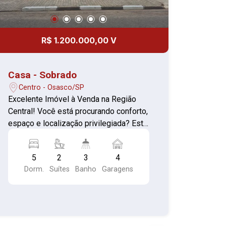
R$ 1.200.000,00 V
Casa - Sobrado
Centro - Osasco/SP
Excelente Imóvel à Venda na Região
Central! Você está procurando conforto,
espaço e localização privilegiada? Este
imóvel é ideal para você! Localização:
Região Central Dormitórios: 5 quartos,
5
2
3
4
sendo 1 suíte com armários planejados
Dorm.
Suítes
Banho
Garagens
Ambientes amplos e bem distribuídos:
Parte superior: 1 suíte + 2 quartos com
armários, banheiro social Parte inferior:
2 quartos, banheiro, sala espaçosa com
até 3 ambientes Copa e cozinha ampla