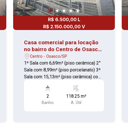
R$ 6.500,00 L
R$ 2.150.000,00 V
Casa comercial para locação
no bairro do Centro de Osasco-
SP.
Centro - Osasco/SP
1º Sala com 6,69m² (piso cerâmica) 2°
Sala com 8,99m² (piso porcelanato) 3º
Sala com 15,13m² (piso cerâmica) com
sacada 4º Sala com 12,08m² (piso
porcelanato) 5º Sala com 10,43m² (piso
2
118.25 m²
cerâmica) 6º Sala com 3,21m² (piso
Banho
A. Útil
porcelanato) 7º Sala com 2,75m² (piso
cerâmica) 8º Sala com 5,18m² (piso
cerâmica) 9º Sala com 10,95m² (piso
porcelanato) Recepção 6,38m² (piso