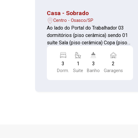
Casa - Sobrado
Centro - Osasco/SP
Ao lado do Portal do Trabalhador 03
dormitórios (piso cerâmica) sendo 01
suíte Sala (piso cerâmica) Copa (piso
cerâmica) Cozinha (piso granelito) com
armário Banheiro (piso granelito) com
3
1
3
2
box de acrílico Área de serviço coberta
Dorm.
Suite
Banho
Garagens
(piso cerâmica) com 01 banheiro (piso
cerâmica) Edícula nos fundos - 01
cômodo (piso cerâmica) com guarda-
roupa Garagem coberta para 02
automóveis