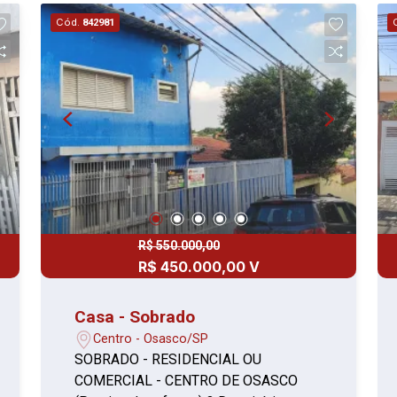
porcelanato) Copa 3,07m² (piso
Cód.
842981
cerâmica) 1° Cozinha 12m² (piso
cerâmica) 2° Cozinha 14,91m² (piso
porcelanato) 02 Banheiros (piso
cerâmica) Área de serviço (piso
cerâmica) Quintal com 11,30m²
Localização estratégica, em uma das
ruas mais movimentadas e comerciais
de Osasco, Grande fluxo de pedestres
e veículos. Próximo a bancos
(Bradesco e Caixa Econonica), lojas,
restaurantes, transporte público e
R$ 550.000,00
comércios em geral Ideal para lojas,
R$ 450.000,00 V
clínicas, escritórios, centros de
estética, entre outros Excelente
Casa - Sobrado
oportunidade para quem busca
Centro - Osasco/SP
visibilidade e praticidade no centro da
SOBRADO - RESIDENCIAL OU
cidade! Entre em contato e agende uma
COMERCIAL - CENTRO DE OSASCO
visita!