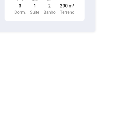
de serviço coberta (piso cerâmica)
3
1
2
290 m²
Quintal coberto nos fundos Quintal
Dorm.
Suite
Banho
Terreno
descoberto na frente