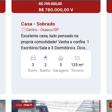
R$ 799.000,00
R$ 780.000,00 V
Casa - Sobrado
Centro - Osasco/SP
Excelente casa, tudo pensado na
propría comodidade! Venha e confira. 1
Escritório/Sala e 3 Dormitórios. Dois
dormitórios com ar-condicionado e
armários embutidos. Piso vinílico em
3
2
3
135 m²
todos os cômodos, incluindo sala de
Dorm.
Banho
Garagens
Terreno
estar, garantindo conforto e praticidade.
Sala de jantar com piso frio, ideal para
refeições em família. Dois Banheiros:
Um com chuveiro elétrico. Outro com
chuveiro a gás. Cozinha Completa:
Repleta de armários planejados. Forno
Cód.
294671
elétrico e fogão 5 bocas com forno a