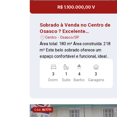
R$ 1.100.000,00 V
Sobrado à Venda no Centro de
Osasco ? Excelente
Localização!
Centro - Osasco/SP
Área total: 180 m² Área construída: 218
m² Este belo sobrado oferece um
espaço confortável e funcional, ideal
para sua família! Com localização
privilegiada no centro de Osasco, você
3
1
4
3
estará perto de tudo: mercados, a Av.
Dorm.
Suite
Banho
Garagens
Autonomistas, shoppings e o centro da
cidade. Características do Imóvel: 03
dormitórios, sendo 01 suíte Ampla sala
para sua família Cozinha totalmente
planejada Área de serviço e lavanderia
Cód.
827771
coberta Espaço gourmet para