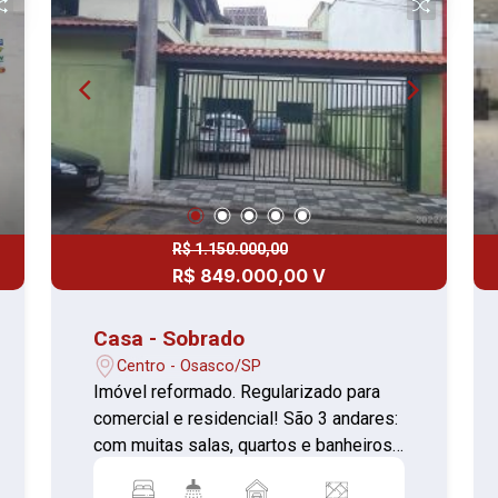
gás. Máquina de lavar louças. Coifa e
triturador de resíduos orgânicos. Área
Gourmet: Churrasqueira. Pia com água
quente. Água quente nas torneiras dos
banheiros e pias. Área de Serviço:
Armários em alvenaria para
organização. Garagem coberta para 3 a
4 carros. Abastecimento de gás
encanado para maior comodidade.
**Aceita permuta por apartamento de
R$ 1.150.000,00
menor valor**
R$ 849.000,00 V
Casa - Sobrado
Centro - Osasco/SP
Imóvel reformado. Regularizado para
comercial e residencial! São 3 andares:
com muitas salas, quartos e banheiros.
- 4 dormitórios - 3 salas - 5 banheiros -