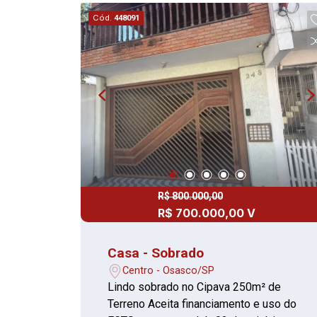
ampliações. Localizada na região
Cód.
448091
central de Osasco, com fácil acesso ao
comércio, escolas, transporte público,
serviços e principais vias da cidade.
Entre em contato para mais
informações e agendamento de visita.
R$ 800.000,00
R$ 700.000,00 V
Casa - Sobrado
Centro - Osasco/SP
Lindo sobrado no Cipava 250m² de
Terreno Aceita financiamento e uso do