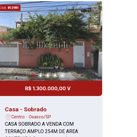
com armários planejados Garagem: 2
Cód.
812981
vagas cobertas 2 vagas descobertas
Área externa: Jardim na frente do
imóvel Espaço de lazer completo com:
Piscina Salão de festas com banheiros
masculino e feminino Churrasqueira
Imóvel ideal para famílias grandes ou
para quem busca espaço e praticidade
no coração da cidade. Não perca esta
oportunidade! Entre em contato para
mais informações ou agendar uma
visita.
R$ 1.300.000,00 V
Casa - Sobrado
Centro - Osasco/SP
CASA SOBRADO A VENDA COM
TERRAÇO AMPLO 254M DE AREA