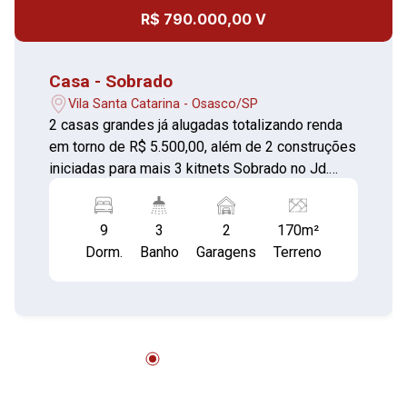
R$ 790.000,00 V
Casa - Sobrado
Vila Santa Catarina - Osasco/SP
2 casas grandes já alugadas totalizando renda
em torno de R$ 5.500,00, além de 2 construções
iniciadas para mais 3 kitnets Sobrado no Jd.
Umuarama, sendo: Casa 01: 03 dormitórios, sala,
cozinha, banheiro, e quintal grande com
9
3
2
170m²
churrasqueira e 01 vaga de garagem. Casa 02:
Dorm.
Banho
Garagens
Terreno
03 dormitórios, sala, cozinha, banheiro e 01 vaga
de garagem. Casa 03:03 dormitórios, sala,
cozinha e banheiro. (Em fase de acabamento).
Destaques importantes: Ótima localização.
Documentação OK. Área total do terreno: 170,00
m² com aproximadamente 225,00 m² de área
construída. Venha conhecer!